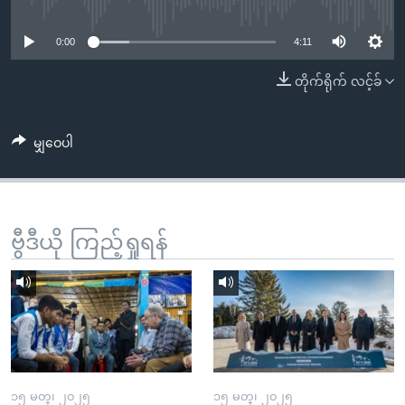
No media source currently available
အ
သုတပဒေသာ အင်္ဂလိပ်စာ
ညွန်း
Learning English
0:00
4:11
စာမျက်နှာ
သို့
ဗွီအိုအေ လူမှုကွန်ယက်များ
တိုက်ရိုက် လင့်ခ်
ကျော်
ကြည့်
မျှဝေပါ
ရန်
ဘာသာစကားများ
ရှာဖွေ
ရန်
နေရာ
ဗွီဒီယို ကြည့်ရှုရန်
သို့
ကျော်
ရန်
၁၅ မတ္၊ ၂၀၂၅
၁၅ မတ္၊ ၂၀၂၅