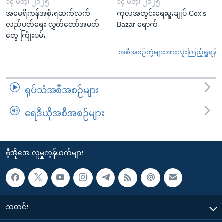
၁၄ မတ္၊ ၂၀၂၅
၁၄ မတ္၊ ၂၀၂၅
အမေရိကန်အစိုးရဆက်လက်
ကုလအတွင်းရေးမှူးချုပ် Cox's
လည်ပတ်ရေး လွှတ်တော်အမတ်
Bazar ရောက်
တွေ ကြိုးပမ်း
အစီအစဉ်တွဲများအားလုံးကြည့်ရှုရန်
ရုပ်သံအစီအစဉ်များ
ရေဒီယိုအစီအစဉ်များ
ဗွီအိုအေ လူမှုကွန်ယက်များ
သတင်း