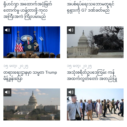
ရိုဟင်ဂျာ အထောက်အပံ့ဖြတ်
အပစ်ရပ်ရေးသဘောမတူရင်
တောက်မှု ဟန့်တားဖို့ ကုလ
ရုရှားကို G7 ဒဏ်ခတ်မည်
အကြီးအကဲ ကြိုးပမ်းမည်
၁၅ မတ္၊ ၂၀၂၅
၁၅ မတ္၊ ၂၀၂၅
တရားရေးဌာနမှာ သမ္မတ Trump
အသုံးစရိတ်ဥပဒေကြမ်း ကန်
မိန့်ခွန်းပြော
အထက်လွှတ်တော် အတည်ပြု