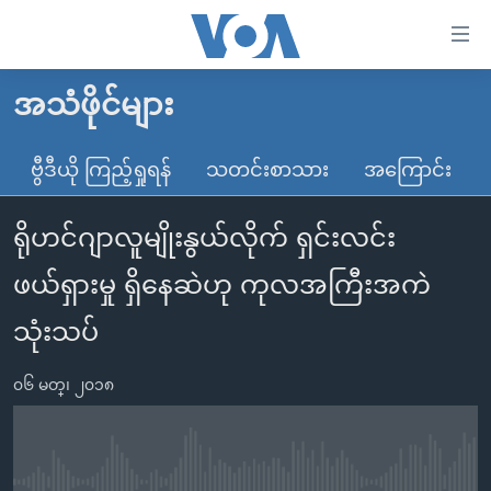
သုံး
ရ
လွယ်ကူ
အသံဖိုင်များ
မူလစာမျက်နှာ
စေ
မြန်မာ
ဗွီဒီယို ကြည့်ရှုရန်
သတင်းစာသား
အကြောင်း
သည့်
ကမ္ဘာ့သတင်းများ
Link
ရိုဟင်ဂျာလူမျိုးနွယ်လိုက် ရှင်းလင်း
ဗွီဒီယို
နိုင်ငံတကာ
များ
သတင်းလွတ်လပ်ခွင့်
အမေရိကန်
ဖယ်ရှားမှု ရှိနေဆဲဟု ကုလအကြီးအကဲ
ပင်မ
ရပ်ဝန်းတခု လမ်းတခု အလွန်
တရုတ်
အကြောင်းအရာ
သုံးသပ်
သို့
အင်္ဂလိပ်စာလေ့လာမယ်
အစ္စရေး-ပါလက်စတိုင်း
ကျော်
၀၆ မတ္၊ ၂၀၁၈
အပတ်စဉ်ကဏ္ဍများ
အမေရိကန်သုံးအီဒီယံ
ကြည့်
ရေဒီယိုနှင့်ရုပ်သံ အချက်အလက်များ
မကြေးမုံရဲ့ အင်္ဂလိပ်စာ
ရေဒီယို
ရန်
ပင်မ
ရေဒီယို/တီဗွီအစီအစဉ်
ရုပ်ရှင်ထဲက အင်္ဂလိပ်စာ
တီဗွီ