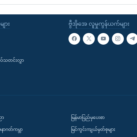
ုများ
ဗွီအိုအေ လူမှုကွန်ယက်များ
းလ်သတင်းလွှာ
ပညာ
မြန်မာပြည်မှပေးစာ
အနာဂတ်ကမ္ဘာ
မြင်ကွင်းကျယ်မှတ်စုများ