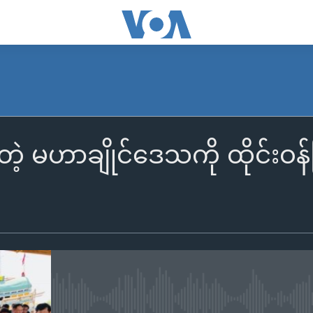
တဲ့ မဟာချိုင်ဒေသကို ထိုင်းဝန်
No media source currently availa