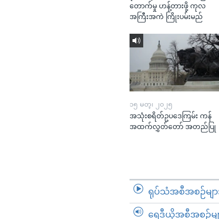
တောက်မှု ဟန့်တားဖို့ ကုလ
အကြီးအကဲ ကြိုးပမ်းမည်
၁၅ မတ္၊ ၂၀၂၅
အသုံးစရိတ်ဥပဒေကြမ်း ကန်
အထက်လွှတ်တော် အတည်ပြု
ရုပ်သံအစီအစဉ်မျာ
ရေဒီယိုအစီအစဉ်မျ