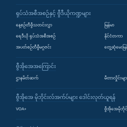
ရုပ်သံအစီအစဉ်နှင့် ဗွီဒီယိုကဏ္ဍများ
နေ့စဉ်တီဗွီသတင်းလွှာ
မြန်မာ
ရေဒီယို ရုပ်သံအစီအစဉ်
နိုင်ငံတကာ
အပတ်စဉ်တီဗွီမဂ္ဂဇင်း
တွေ့ဆုံမေးမြန
ဗွီအိုအေအကြောင်း
ဌာနမိတ်ဆက်
မီတာလှိုင်းမျာ
ဗွီအိုအေ မိုဘိုင်းလ်အက်ပ်များ ဒေါင်းလုတ်ယူရန်
Learning English
VOA+
ဗွီအိုအေမိုဘ
ဗွီအိုအေ လူမှုကွန်ယက်များ