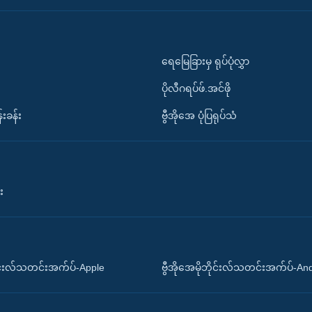
ရေမြေခြားမှ ရုပ်ပုံလွှာ
ပိုလီဂရပ်ဖ်.အင်ဖို
်းခန်း
ဗွီအိုအေ ပုံပြရုပ်သံ
း
ိုင်းလ်သတင်းအက်ပ်-Apple
ဗွီအိုအေမိုဘိုင်းလ်သတင်းအက်ပ်-An