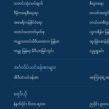
သတင်းသုံးသပ်ချက်
စီးပွားရေး
ဒီမိုကရေစီရေးရာ
တပတ်အတွင်
အမေရိကန်နိုင်ငံရေး
လယ်ယာစီးပွ
သတင်းထောက်မှတ်စု
ယူကရိန်း၊ မြန
ကမ္ဘာ့သတင်းမီဒီယာထဲက မြန်မာ
ထူးခြားဆန်း
ကမ္ဘာ့ မြန်မာ့ မီဒီယာမြင်ကွင်း
လူမှုရှုခင်း
အင်္ဂလိပ်သင်ခန်းစာများ
အီဒီယံသင်ခန်းစာ
မကြေးမုံရဲ့အင
ရေဒီယို
နံနက်ပိုင်း ၆း၀၀-ရး၀၀
ညပိုင်း ၉း၀