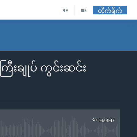
တိုက်ရိုက်
ကြီးချုပ် ကွင်းဆင်း
EMBED
ble