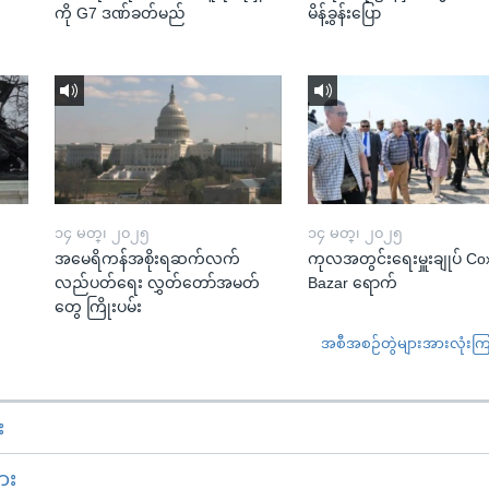
ကို G7 ဒဏ်ခတ်မည်
မိန့်ခွန်းပြော
၁၄ မတ္၊ ၂၀၂၅
၁၄ မတ္၊ ၂၀၂၅
အမေရိကန်အစိုးရဆက်လက်
ကုလအတွင်းရေးမှူးချုပ် Co
လည်ပတ်ရေး လွှတ်တော်အမတ်
Bazar ရောက်
တွေ ကြိုးပမ်း
အစီအစဉ်တွဲများအားလုံးကြည့
း
ား