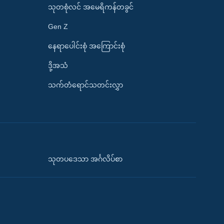
သုတစုံလင် အမေရိကန်တခွင်
Gen Z
နေရာပေါင်းစုံ အကြောင်းစုံ
ဒို့အသံ
သက်တံရောင်သတင်းလွှာ
သုတပဒေသာ အင်္ဂလိပ်စာ