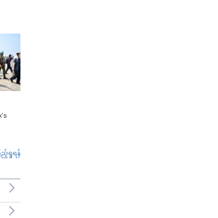
x's
်ရှုရန်