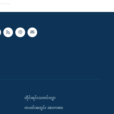
တိုင်းရင်းသတင်းလွှာ
တပတ်အတွင်း အားကစား