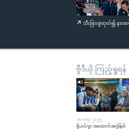
သုတပဒေသာ အင်္ဂလိပ်စာ
အ
ညွန်း
စာမျက်နှာ
သီးခြားခွဲထုတ်၍ နားဆင
သို့
ကျော်
ကြည့်
ရန်
ရှာဖွေ
ရန်
ဗွီဒီယို ကြည့်ရှုရန်
နေရာ
သို့
ကျော်
ရန်
၁၅ မတ္၊ ၂၀၂၅
ရိုဟင်ဂျာ အထောက်အပံ့ဖြတ်