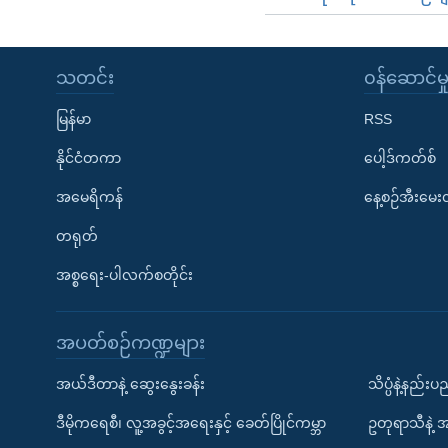
သတင်း
၀န်ဆောင်မှ
မြန်မာ
RSS
နိုင်ငံတကာ
ပေါ့ဒ်ကတ်စ်
အမေရိကန်
နေ့စဉ်အီးမေ
တရုတ်
အစ္စရေး-ပါလက်စတိုင်း
အပတ်စဉ်ကဏ္ဍများ
အယ်ဒီတာနဲ့ ဆွေးနွေးခန်း
သိပ္ပံနဲ့နည်း
ဒီမိုကရေစီ၊ လူ့အခွင့်အရေးနှင့် ခေတ်ပြိုင်ကမ္ဘာ
ဥတုရာသီနဲ့ 