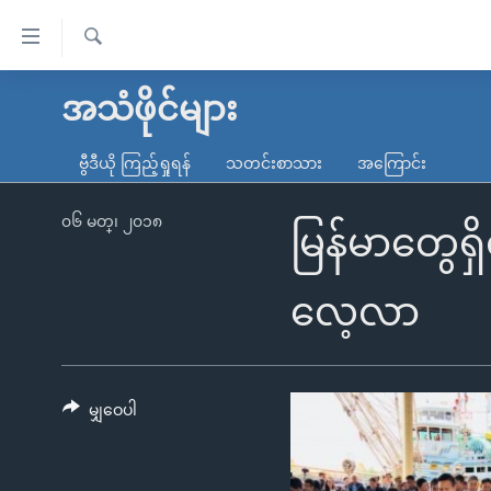
သုံး
ရ
ရှာဖွေ
လွယ်ကူ
မူလစာမျက်နှာ
အသံဖိုင်များ
ရ
စေ
မြန်မာ
လာ
ဗွီဒီယို ကြည့်ရှုရန်
သတင်းစာသား
အကြောင်း
သည့်
ဒ်
ကမ္ဘာ့သတင်းများ
Link
ဗွီဒီယို
နိုင်ငံတကာ
၀၆ မတ္၊ ၂၀၁၈
မြန်မာတွေရှိ
များ
သတင်းလွတ်လပ်ခွင့်
အမေရိကန်
ပင်မ
ရပ်ဝန်းတခု လမ်းတခု အလွန်
တရုတ်
လေ့လာ
အကြောင်းအရာ
အင်္ဂလိပ်စာလေ့လာမယ်
အစ္စရေး-ပါလက်စတိုင်း
သို့
အပတ်စဉ်ကဏ္ဍများ
အမေရိကန်သုံးအီဒီယံ
ကျော်
ကြည့်
မျှဝေပါ
ရေဒီယိုနှင့်ရုပ်သံ အချက်အလက်များ
မကြေးမုံရဲ့ အင်္ဂလိပ်စာ
ရေဒီယို
ရန်
ရေဒီယို/တီဗွီအစီအစဉ်
ရုပ်ရှင်ထဲက အင်္ဂလိပ်စာ
တီဗွီ
ပင်မ