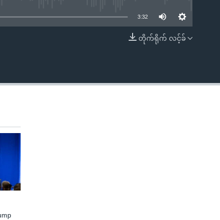
3:32
တိုက်ရိုက် လင့်ခ်
EMBED
rump