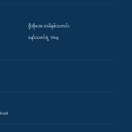
ဗွီအိုအေ တမိနစ်သတင်း
နော်သဇင်ရဲ့ Vlog
droid