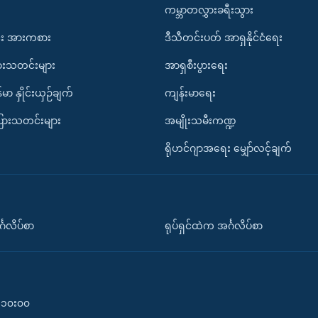
ကမ္ဘာတလွှားခရီးသွား
း အားကစား
ဒီသီတင်းပတ် အာရှနိုင်ငံရေး
ားသတင်းများ
အာရှစီးပွားရေး
်မာ နှိုင်းယှဉ်ချက်
ကျန်းမာရေး
ပြားသတင်းများ
အမျိုးသမီးကဏ္ဍ
ရိုဟင်ဂျာအရေး မျှော်လင့်ချက်
်္ဂလိပ်စာ
ရုပ်ရှင်ထဲက အင်္ဂလိပ်စာ
၀-၁၀း၀၀