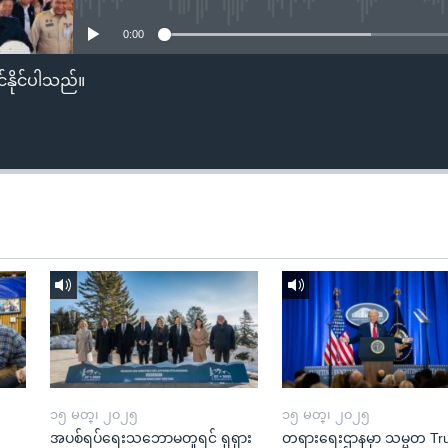
0:00
်နိုင်ပါသည်။
၁၅ မတ္၊ ၂၀၂၅
၁၅ မတ္၊ ၂၀၂၅
အပစ်ရပ်ရေးသဘောမတူရင် ရုရှား
တရားရေးဌာနမှာ သမ္မတ T