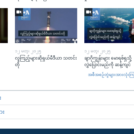
၁၂ မတ္၊ ၂၀၂၅
၁၂ မတ္၊ ၂၀၂၅
လူကြည့်များဆိုရှယ်မီဒီယာ သတင်း
ချာဂိုကျွန်းများ မောရစ်ရှသို့
တို
လွှဲပြောင်းမည်ကို ဆန့်ကျင်
အစီအစဉ်တွဲများအားလုံးကြည့
း
ား