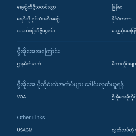
နေ့စဉ်တီဗွီသတင်းလွှာ
မြန်မာ
ရေဒီယို ရုပ်သံအစီအစဉ်
နိုင်ငံတကာ
အပတ်စဉ်တီဗွီမဂ္ဂဇင်း
တွေ့ဆုံမေးမြန
ဗွီအိုအေအကြောင်း
ဌာနမိတ်ဆက်
မီတာလှိုင်းမျာ
ဗွီအိုအေ မိုဘိုင်းလ်အက်ပ်များ ဒေါင်းလုတ်ယူရန်
Learning English
VOA+
ဗွီအိုအေမိုဘ
ဗွီအိုအေ လူမှုကွန်ယက်များ
Other Links
USAGM
လွတ်လပ်တဲ့