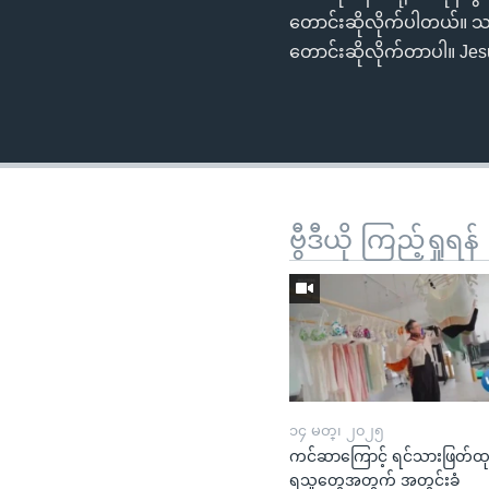
တောင်းဆိုလိုက်ပါတယ်။ သတ္တု
တောင်းဆိုလိုက်တာပါ။ Je
ဗွီဒီယို ကြည့်ရှုရန်
၁၄ မတ္၊ ၂၀၂၅
ကင်ဆာကြောင့် ရင်သားဖြတ်ထ
ရသူတွေအတွက် အတွင်းခံ