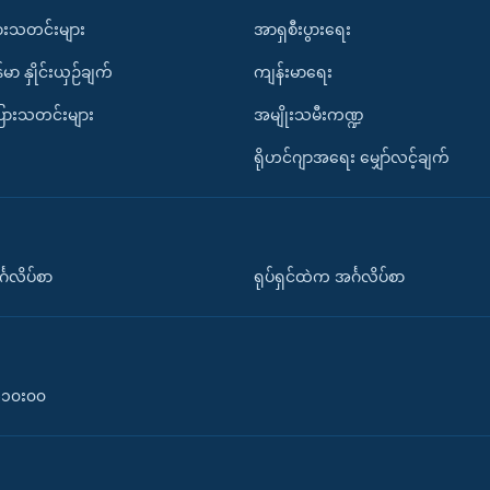
ားသတင်းများ
အာရှစီးပွားရေး
်မာ နှိုင်းယှဉ်ချက်
ကျန်းမာရေး
ပြားသတင်းများ
အမျိုးသမီးကဏ္ဍ
ရိုဟင်ဂျာအရေး မျှော်လင့်ချက်
်္ဂလိပ်စာ
ရုပ်ရှင်ထဲက အင်္ဂလိပ်စာ
၀-၁၀း၀၀