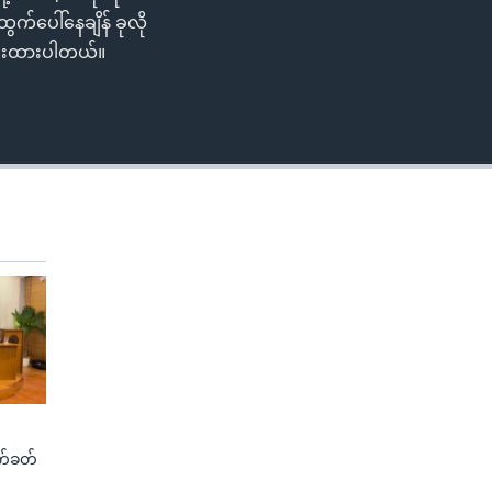
EMBED
ွက်ပေါ်နေချိန် ခုလို
ပေးထားပါတယ်။
က်ခတ်