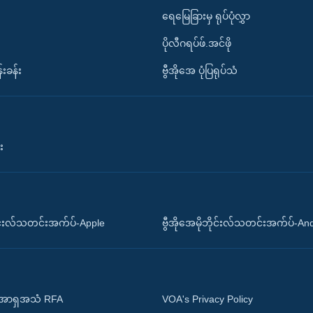
ရေမြေခြားမှ ရုပ်ပုံလွှာ
ပိုလီဂရပ်ဖ်.အင်ဖို
်းခန်း
ဗွီအိုအေ ပုံပြရုပ်သံ
း
ိုင်းလ်သတင်းအက်ပ်-Apple
ဗွီအိုအေမိုဘိုင်းလ်သတင်းအက်ပ်-An
 အာရှအသံ RFA
VOA's Privacy Policy