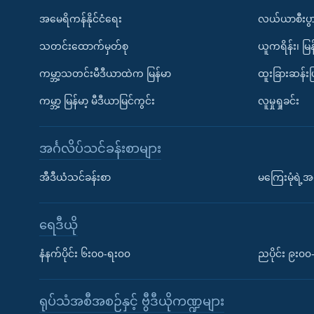
အမေရိကန်နိုင်ငံရေး
လယ်ယာစီးပွ
သတင်းထောက်မှတ်စု
ယူကရိန်း၊ မြန
ကမ္ဘာ့သတင်းမီဒီယာထဲက မြန်မာ
ထူးခြားဆန်း
ကမ္ဘာ့ မြန်မာ့ မီဒီယာမြင်ကွင်း
လူမှုရှုခင်း
အင်္ဂလိပ်သင်ခန်းစာများ
အီဒီယံသင်ခန်းစာ
မကြေးမုံရဲ့အင
ရေဒီယို
နံနက်ပိုင်း ၆း၀၀-ရး၀၀
ညပိုင်း ၉း၀
ရုပ်သံအစီအစဉ်နှင့် ဗွီဒီယိုကဏ္ဍများ