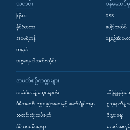
သတင်း
၀န်ဆောင်မှ
မြန်မာ
RSS
နိုင်ငံတကာ
ပေါ့ဒ်ကတ်စ်
အမေရိကန်
နေ့စဉ်အီးမေ
တရုတ်
အစ္စရေး-ပါလက်စတိုင်း
အပတ်စဉ်ကဏ္ဍများ
အယ်ဒီတာနဲ့ ဆွေးနွေးခန်း
သိပ္ပံနဲ့နည်း
ဒီမိုကရေစီ၊ လူ့အခွင့်အရေးနှင့် ခေတ်ပြိုင်ကမ္ဘာ
ဥတုရာသီနဲ့ 
သတင်းသုံးသပ်ချက်
စီးပွားရေး
ဒီမိုကရေစီရေးရာ
တပတ်အတွင်