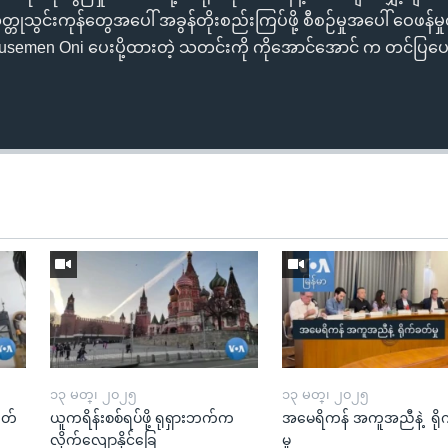
သွင်းကုန်တွေအပေါ် အခွန်တိုးစည်းကြပ်ဖို့ စီစဉ်မှုအပေါ် ဝေဖန်မှုထ
susemen Oni ပေးပို့ထားတဲ့ သတင်းကို ကိုအောင်အောင် က တင်ပြ
၁၃ မတ္၊ ၂၀၂၅
၁၃ မတ္၊ ၂၀၂၅
ုတ်
ယူကရိန်းစစ်ရပ်ဖို့ ရုရှားဘက်က
အမေရိကန် အကူအညီနဲ့ ရို
လိုက်လျောနိုင်ခြေ
မှု