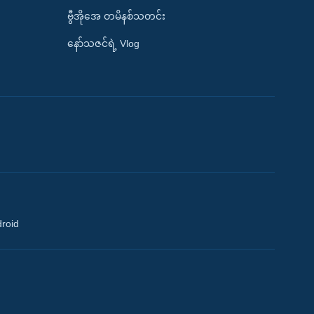
ဗွီအိုအေ တမိနစ်သတင်း
နော်သဇင်ရဲ့ Vlog
droid