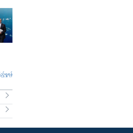
်ရှုရန်