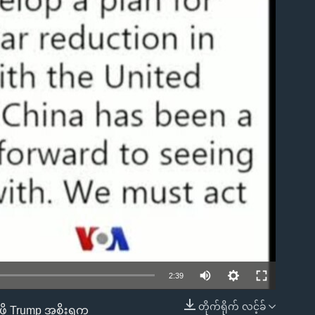
ble
2:39
တိုက်ရိုက် လင့်ခ်
ဖို့ Trump အစိုးရက