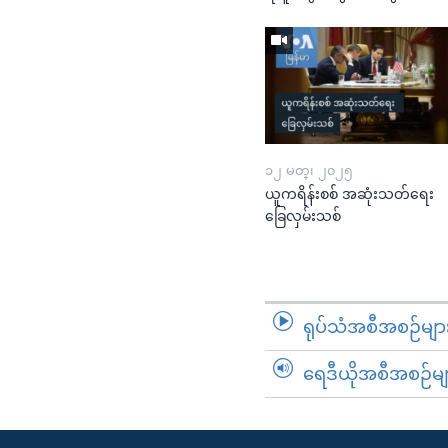
၁၂ မတ္၊ ၂၀၂၅
ယူကရိန်းစစ် အဆုံးသတ်ရေး
ခြေလှမ်းသစ်
ရုပ်သံအစီအစဉ်မျာ
ရေဒီယိုအစီအစဉ်မျ