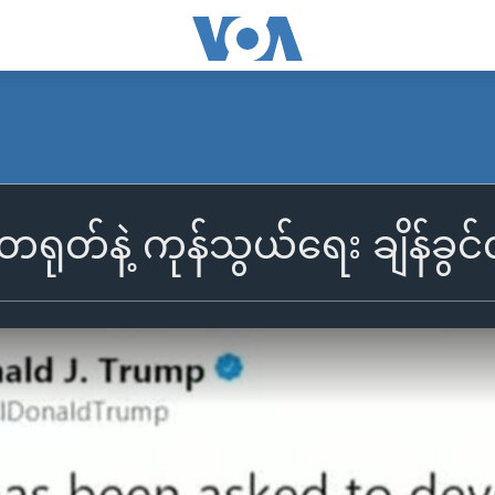
ုတ်နဲ့ ကုန်သွယ်ရေး ချိန်ခွင်