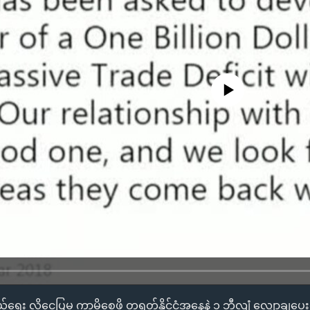
No media source currently availa
း လိုငွေပြမှု ကာမိစေဖို့ တရုတ်နိုင်ငံအနေနဲ့ ၁ ဘီလျံ လျှော့ချပေး