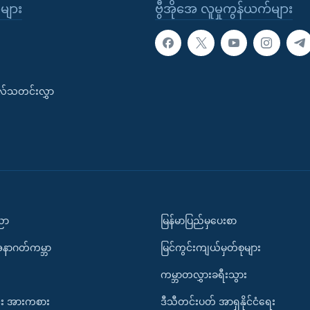
ုများ
ဗွီအိုအေ လူမှုကွန်ယက်များ
းလ်သတင်းလွှာ
ပညာ
မြန်မာပြည်မှပေးစာ
အနာဂတ်ကမ္ဘာ
မြင်ကွင်းကျယ်မှတ်စုများ
ကမ္ဘာတလွှားခရီးသွား
း အားကစား
ဒီသီတင်းပတ် အာရှနိုင်ငံရေး