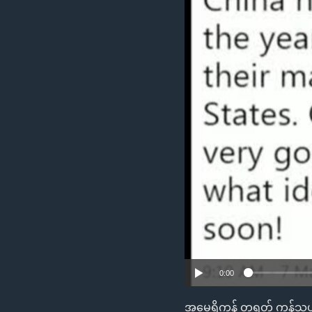
သုတပဒေသာ အင်္ဂလိပ်စာ
အ
ညွန်း
စာမျက်နှာ
သို့
ကျော်
ကြည့်
ရန်
ရှာဖွေ
ရန်
နေရာ
သို့
ကျော်
ရန်
0:00
အမေရိကန် တရုတ် ကုန်သွယ်ရေ