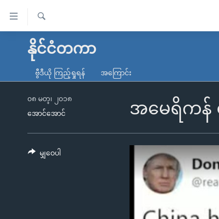
သုံး
ရ
ရှာဖွေ
လွယ်ကူ
မူလစာမျက်နှာ
နိုင်ငံတကာ
ရ
စေ
မြန်မာ
လာ
ဗွီဒီယို ကြည့်ရှုရန်
အကြောင်း
သည့်
ဒ်
ကမ္ဘာ့သတင်းများ
Link
ဗွီဒီယို
နိုင်ငံတကာ
၀၈ မတ္၊ ၂၀၁၈
အမေရိကန် တရ
များ
အောင်အောင်
သတင်းလွတ်လပ်ခွင့်
အမေရိကန်
ပင်မ
ရပ်ဝန်းတခု လမ်းတခု အလွန်
တရုတ်
အကြောင်းအရာ
အင်္ဂလိပ်စာလေ့လာမယ်
အစ္စရေး-ပါလက်စတိုင်း
မျှဝေပါ
သို့
အပတ်စဉ်ကဏ္ဍများ
အမေရိကန်သုံးအီဒီယံ
ကျော်
ကြည့်
ရေဒီယိုနှင့်ရုပ်သံ အချက်အလက်များ
မကြေးမုံရဲ့ အင်္ဂလိပ်စာ
ရေဒီယို
ရန်
ရေဒီယို/တီဗွီအစီအစဉ်
ရုပ်ရှင်ထဲက အင်္ဂလိပ်စာ
တီဗွီ
ပင်မ