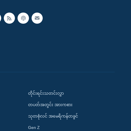
တိုင်းရင်းသတင်းလွှာ
တပတ်အတွင်း အားကစား
သုတစုံလင် အမေရိကန်တခွင်
Gen Z