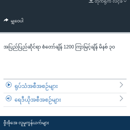
တိုက်ရိုက် လင့်ခ်
အ
သုတပဒေသာ အင်္ဂလိပ်စာ
ညွန်း
Learning English
စာမျက်နှာ
မျှဝေပါ
သို့
ဗွီအိုအေ လူမှုကွန်ယက်များ
ကျော်
ကြည့်
အပြည်ပြည်ဆိုင်ရာ စံတော်ချိန် 1200 ကြာမြင့်ချိန် မိနစ် ၃၀
ရန်
ဘာသာစကားများ
ရှာဖွေ
ရန်
နေရာ
သို့
ရုပ်သံအစီအစဉ်များ
ကျော်
ရန်
ရေဒီယိုအစီအစဉ်များ
ဗွီအိုအေ လူမှုကွန်ယက်များ