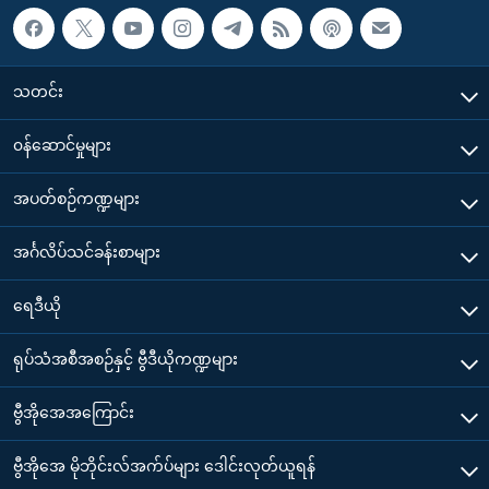
သတင်း
၀န်ဆောင်မှုများ
အပတ်စဉ်ကဏ္ဍများ
အင်္ဂလိပ်သင်ခန်းစာများ
ရေဒီယို
ရုပ်သံအစီအစဉ်နှင့် ဗွီဒီယိုကဏ္ဍများ
ဗွီအိုအေအကြောင်း
ဗွီအိုအေ မိုဘိုင်းလ်အက်ပ်များ ဒေါင်းလုတ်ယူရန်