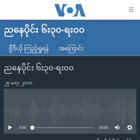
သုံး
ရ
လွယ်ကူ
ညနေပိုင်း ၆း၃၀-ရး၀၀
မူလစာမျက်နှာ
စေ
မြန်မာ
ဗွီဒီယို ကြည့်ရှုရန်
အကြောင်း
သည့်
ကမ္ဘာ့သတင်းများ
Link
ညနေပိုင်း ၆း၃၀-ရး၀၀
ဗွီဒီယို
နိုင်ငံတကာ
များ
သတင်းလွတ်လပ်ခွင့်
အမေရိကန်
ပင်မ
၂၅ မတ္၊ ၂၀၁၈
ရပ်ဝန်းတခု လမ်းတခု အလွန်
တရုတ်
အကြောင်းအရာ
သို့
အင်္ဂလိပ်စာလေ့လာမယ်
အစ္စရေး-ပါလက်စတိုင်း
ကျော်
အပတ်စဉ်ကဏ္ဍများ
အမေရိကန်သုံးအီဒီယံ
No media source currently available
ကြည့်
ရေဒီယိုနှင့်ရုပ်သံ အချက်အလက်များ
မကြေးမုံရဲ့ အင်္ဂလိပ်စာ
ရေဒီယို
ရန်
0:00
30:00
ပင်မ
ရေဒီယို/တီဗွီအစီအစဉ်
ရုပ်ရှင်ထဲက အင်္ဂလိပ်စာ
တီဗွီ