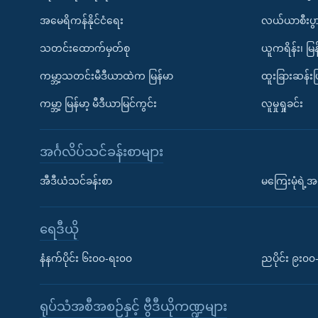
အမေရိကန်နိုင်ငံရေး
လယ်ယာစီးပွ
သတင်းထောက်မှတ်စု
ယူကရိန်း၊ မြန
ကမ္ဘာ့သတင်းမီဒီယာထဲက မြန်မာ
ထူးခြားဆန်း
ကမ္ဘာ့ မြန်မာ့ မီဒီယာမြင်ကွင်း
လူမှုရှုခင်း
အင်္ဂလိပ်သင်ခန်းစာများ
အီဒီယံသင်ခန်းစာ
မကြေးမုံရဲ့အင
ရေဒီယို
နံနက်ပိုင်း ၆း၀၀-ရး၀၀
ညပိုင်း ၉း၀
ရုပ်သံအစီအစဉ်နှင့် ဗွီဒီယိုကဏ္ဍများ