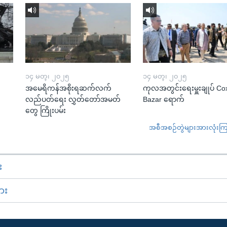
၁၄ မတ္၊ ၂၀၂၅
၁၄ မတ္၊ ၂၀၂၅
အမေရိကန်အစိုးရဆက်လက်
ကုလအတွင်းရေးမှူးချုပ် Co
လည်ပတ်ရေး လွှတ်တော်အမတ်
Bazar ရောက်
တွေ ကြိုးပမ်း
အစီအစဉ်တွဲများအားလုံးကြည့
း
ား