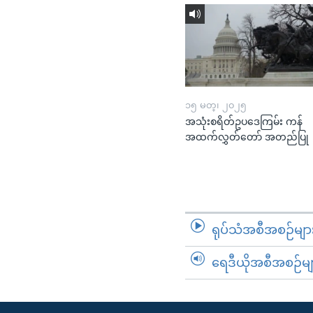
၁၅ မတ္၊ ၂၀၂၅
အသုံးစရိတ်ဥပဒေကြမ်း ကန်
အထက်လွှတ်တော် အတည်ပြု
ရုပ်သံအစီအစဉ်မျာ
ရေဒီယိုအစီအစဉ်မျ