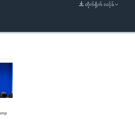
တိုက်ရိုက် လင့်ခ်
EMBED
rump