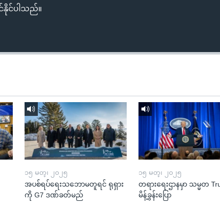
်နိုင်ပါသည်။
၁၅ မတ္၊ ၂၀၂၅
၁၅ မတ္၊ ၂၀၂၅
အပစ်ရပ်ရေးသဘောမတူရင် ရုရှား
တရားရေးဌာနမှာ သမ္မတ T
ကို G7 ဒဏ်ခတ်မည်
မိန့်ခွန်းပြော