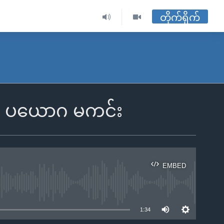
တိုက်ရိုက်
ှား ပယောဂ မကင်း
EMBED
ble
1:34