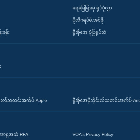
ရေမြေခြားမှ ရုပ်ပုံလွှာ
ပိုလီဂရပ်ဖ်.အင်ဖို
်းခန်း
ဗွီအိုအေ ပုံပြရုပ်သံ
း
ိုင်းလ်သတင်းအက်ပ်-Apple
ဗွီအိုအေမိုဘိုင်းလ်သတင်းအက်ပ်-An
 အာရှအသံ RFA
VOA's Privacy Policy