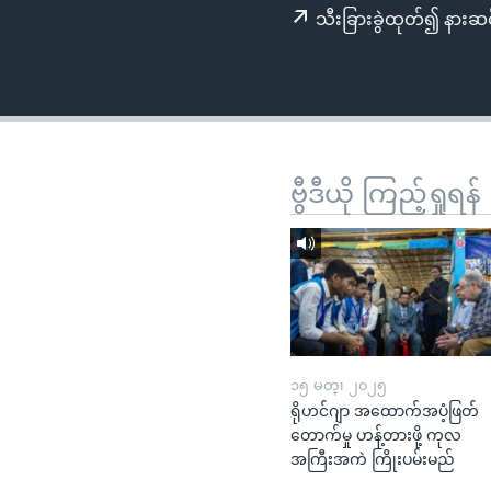
သုတပဒေသာ အင်္ဂလိပ်စာ
အ
သီးခြားခွဲထုတ်၍ နားဆင
ညွန်း
စာမျက်နှာ
သို့
ကျော်
ကြည့်
ရန်
ဗွီဒီယို ကြည့်ရှုရန်
ရှာဖွေ
ရန်
နေရာ
သို့
ကျော်
ရန်
၁၅ မတ္၊ ၂၀၂၅
ရိုဟင်ဂျာ အထောက်အပံ့ဖြတ်
တောက်မှု ဟန့်တားဖို့ ကုလ
အကြီးအကဲ ကြိုးပမ်းမည်