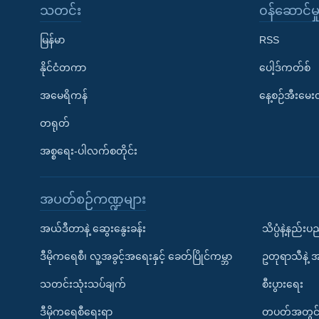
သတင်း
၀န်ဆောင်မှ
မြန်မာ
RSS
နိုင်ငံတကာ
ပေါ့ဒ်ကတ်စ်
အမေရိကန်
နေ့စဉ်အီးမေ
တရုတ်
အစ္စရေး-ပါလက်စတိုင်း
အပတ်စဉ်ကဏ္ဍများ
အယ်ဒီတာနဲ့ ဆွေးနွေးခန်း
သိပ္ပံနဲ့နည်း
ဒီမိုကရေစီ၊ လူ့အခွင့်အရေးနှင့် ခေတ်ပြိုင်ကမ္ဘာ
ဥတုရာသီနဲ့ 
သတင်းသုံးသပ်ချက်
စီးပွားရေး
ဒီမိုကရေစီရေးရာ
တပတ်အတွင်