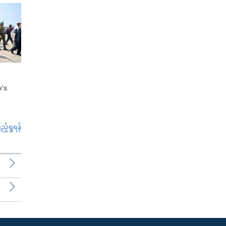
x's
်ရှုရန်