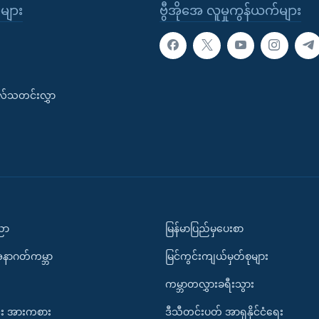
ုများ
ဗွီအိုအေ လူမှုကွန်ယက်များ
းလ်သတင်းလွှာ
ပညာ
မြန်မာပြည်မှပေးစာ
အနာဂတ်ကမ္ဘာ
မြင်ကွင်းကျယ်မှတ်စုများ
ကမ္ဘာတလွှားခရီးသွား
း အားကစား
ဒီသီတင်းပတ် အာရှနိုင်ငံရေး