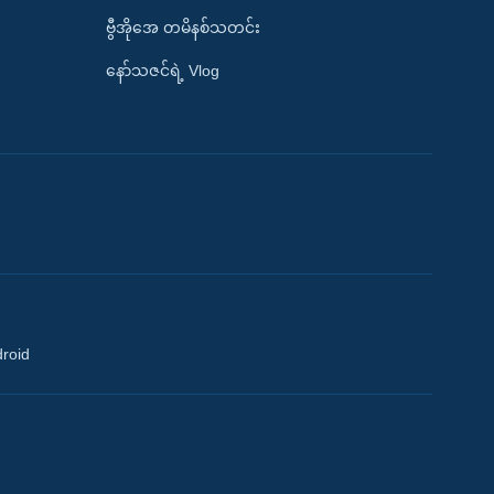
ဗွီအိုအေ တမိနစ်သတင်း
နော်သဇင်ရဲ့ Vlog
droid