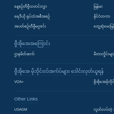
နေ့စဉ်တီဗွီသတင်းလွှာ
မြန်မာ
ရေဒီယို ရုပ်သံအစီအစဉ်
နိုင်ငံတကာ
အပတ်စဉ်တီဗွီမဂ္ဂဇင်း
တွေ့ဆုံမေးမြန
ဗွီအိုအေအကြောင်း
ဌာနမိတ်ဆက်
မီတာလှိုင်းမျာ
ဗွီအိုအေ မိုဘိုင်းလ်အက်ပ်များ ဒေါင်းလုတ်ယူရန်
Learning English
VOA+
ဗွီအိုအေမိုဘ
ဗွီအိုအေ လူမှုကွန်ယက်များ
Other Links
USAGM
လွတ်လပ်တဲ့