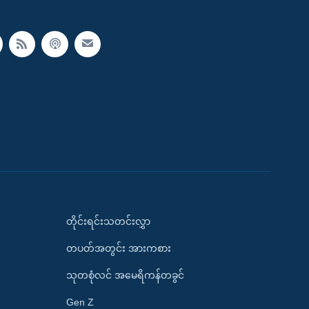
တိုင်းရင်းသတင်းလွှာ
တပတ်အတွင်း အားကစား
သုတစုံလင် အမေရိကန်တခွင်
Gen Z