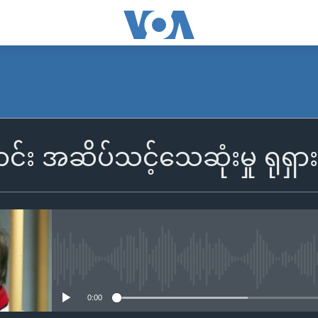
ာင်း အဆိပ်သင့်သေဆုံးမှု ရုရ
No media source currently availa
0:00