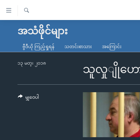
သုံး
ရ
ရှာဖွေ
လွယ်ကူ
မူလစာမျက်နှာ
အသံဖိုင်များ
ရ
စေ
မြန်မာ
လာ
ဗွီဒီယို ကြည့်ရှုရန်
သတင်းစာသား
အကြောင်း
သည့်
ဒ်
ကမ္ဘာ့သတင်းများ
Link
ဗွီဒီယို
နိုင်ငံတကာ
၁၃ မတ္၊ ၂၀၁၈
သူလှုျိုဟေ
များ
သတင်းလွတ်လပ်ခွင့်
အမေရိကန်
ပင်မ
ရပ်ဝန်းတခု လမ်းတခု အလွန်
တရုတ်
အကြောင်းအရာ
အင်္ဂလိပ်စာလေ့လာမယ်
အစ္စရေး-ပါလက်စတိုင်း
မျှဝေပါ
သို့
အပတ်စဉ်ကဏ္ဍများ
အမေရိကန်သုံးအီဒီယံ
ကျော်
ကြည့်
ရေဒီယိုနှင့်ရုပ်သံ အချက်အလက်များ
မကြေးမုံရဲ့ အင်္ဂလိပ်စာ
ရေဒီယို
ရန်
ရေဒီယို/တီဗွီအစီအစဉ်
ရုပ်ရှင်ထဲက အင်္ဂလိပ်စာ
တီဗွီ
ပင်မ