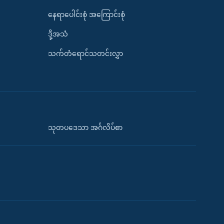
နေရာပေါင်းစုံ အကြောင်းစုံ
ဒို့အသံ
သက်တံရောင်သတင်းလွှာ
သုတပဒေသာ အင်္ဂလိပ်စာ