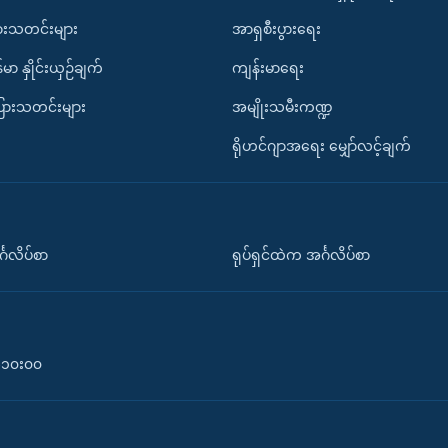
ားသတင်းများ
အာရှစီးပွားရေး
်မာ နှိုင်းယှဉ်ချက်
ကျန်းမာရေး
ပြားသတင်းများ
အမျိုးသမီးကဏ္ဍ
ရိုဟင်ဂျာအရေး မျှော်လင့်ချက်
်္ဂလိပ်စာ
ရုပ်ရှင်ထဲက အင်္ဂလိပ်စာ
၀-၁၀း၀၀