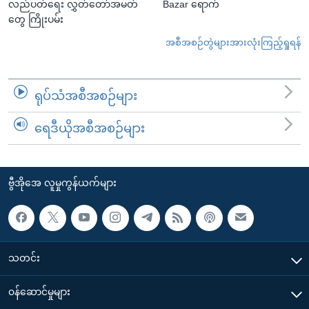
လည်ပတ်ရေး လွှတ်တော်အမတ်
Bazar ရောက်
တွေ ကြိုးပမ်း
အစီအစဉ်တွဲများအားလုံးကြည့်ရှုရန်
ရုပ်သံအစီအစဉ်များ
ရေဒီယိုအစီအစဉ်များ
ဗွီအိုအေ လူမှုကွန်ယက်များ
သတင်း
၀န်ဆောင်မှုများ