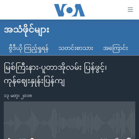
သုံး
ရ
လွယ်ကူ
အသံဖိုင်များ
မူလစာမျက်နှာ
စေ
မြန်မာ
ဗွီဒီယို ကြည့်ရှုရန်
သတင်းစာသား
အကြောင်း
သည့်
ကမ္ဘာ့သတင်းများ
Link
မြစ်ကြီးနား-ပူတာအိုလမ်း ပြန်ဖွင့်၊
ဗွီဒီယို
နိုင်ငံတကာ
များ
သတင်းလွတ်လပ်ခွင့်
အမေရိကန်
ကုန်ဈေးနှုန်းပြန်ကျ
ပင်မ
ရပ်ဝန်းတခု လမ်းတခု အလွန်
တရုတ်
အကြောင်းအရာ
၁၃ မတ္၊ ၂၀၁၈
သို့
အင်္ဂလိပ်စာလေ့လာမယ်
အစ္စရေး-ပါလက်စတိုင်း
ကျော်
အပတ်စဉ်ကဏ္ဍများ
အမေရိကန်သုံးအီဒီယံ
ကြည့်
ရေဒီယိုနှင့်ရုပ်သံ အချက်အလက်များ
မကြေးမုံရဲ့ အင်္ဂလိပ်စာ
ရေဒီယို
ရန်
No media source currently available
ပင်မ
ရေဒီယို/တီဗွီအစီအစဉ်
ရုပ်ရှင်ထဲက အင်္ဂလိပ်စာ
တီဗွီ