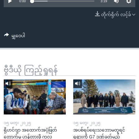
အ
0:00
3:19
သုတပဒေသာ အင်္ဂလိပ်စာ
ညွန်း
Learning English
တိုက်ရိုက် လင့်ခ်
စာမျက်နှာ
သို့
ဗွီအိုအေ လူမှုကွန်ယက်များ
ကျော်
မျှဝေပါ
ကြည့်
ရန်
ဘာသာစကားများ
ရှာဖွေ
ဗွီဒီယို ကြည့်ရှုရန်
ရန်
နေရာ
သို့
ကျော်
ရန်
၁၅ မတ္၊ ၂၀၂၅
၁၅ မတ္၊ ၂၀၂၅
ရိုဟင်ဂျာ အထောက်အပံ့ဖြတ်
အပစ်ရပ်ရေးသဘောမတူရင်
တောက်မှု ဟန့်တားဖို့ ကုလ
ရုရှားကို G7 ဒဏ်ခတ်မည်