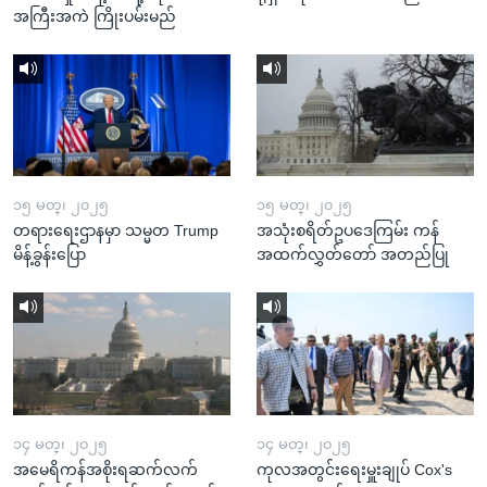
အကြီးအကဲ ကြိုးပမ်းမည်
၁၅ မတ္၊ ၂၀၂၅
၁၅ မတ္၊ ၂၀၂၅
တရားရေးဌာနမှာ သမ္မတ Trump
အသုံးစရိတ်ဥပဒေကြမ်း ကန်
မိန့်ခွန်းပြော
အထက်လွှတ်တော် အတည်ပြု
၁၄ မတ္၊ ၂၀၂၅
၁၄ မတ္၊ ၂၀၂၅
အမေရိကန်အစိုးရဆက်လက်
ကုလအတွင်းရေးမှူးချုပ် Cox's