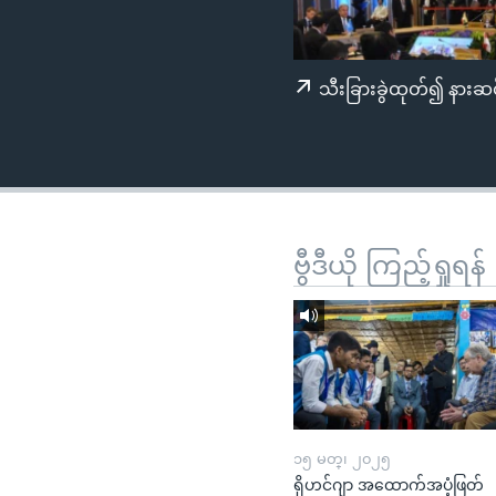
သုတပဒေသာ အင်္ဂလိပ်စာ
အ
ညွန်း
စာမျက်နှာ
သီးခြားခွဲထုတ်၍ နားဆင
သို့
ကျော်
ကြည့်
ရန်
ရှာဖွေ
ရန်
ဗွီဒီယို ကြည့်ရှုရန်
နေရာ
သို့
ကျော်
ရန်
၁၅ မတ္၊ ၂၀၂၅
ရိုဟင်ဂျာ အထောက်အပံ့ဖြတ်