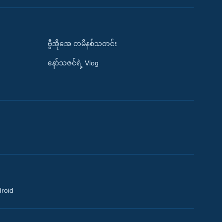
ဗွီအိုအေ တမိနစ်သတင်း
နော်သဇင်ရဲ့ Vlog
droid