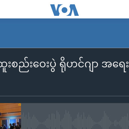
စည်းဝေးပွဲ ရိုဟင်ဂျာ အရေးဆ
No media source currently availa