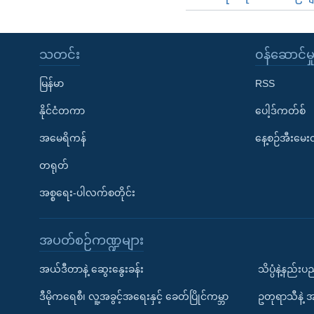
သတင်း
၀န်ဆောင်မှ
မြန်မာ
RSS
နိုင်ငံတကာ
ပေါ့ဒ်ကတ်စ်
အမေရိကန်
နေ့စဉ်အီးမေ
တရုတ်
အစ္စရေး-ပါလက်စတိုင်း
အပတ်စဉ်ကဏ္ဍများ
အယ်ဒီတာနဲ့ ဆွေးနွေးခန်း
သိပ္ပံနဲ့နည်း
ဒီမိုကရေစီ၊ လူ့အခွင့်အရေးနှင့် ခေတ်ပြိုင်ကမ္ဘာ
ဥတုရာသီနဲ့ 