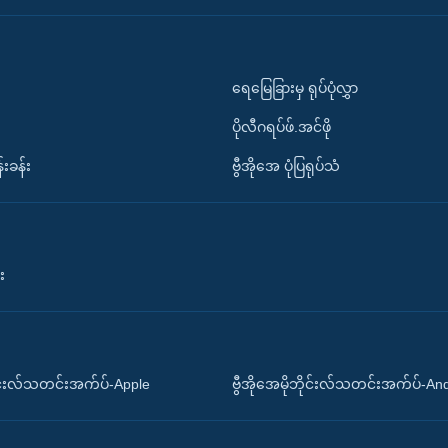
ရေမြေခြားမှ ရုပ်ပုံလွှာ
ပိုလီဂရပ်ဖ်.အင်ဖို
်းခန်း
ဗွီအိုအေ ပုံပြရုပ်သံ
း
ိုင်းလ်သတင်းအက်ပ်-Apple
ဗွီအိုအေမိုဘိုင်းလ်သတင်းအက်ပ်-An