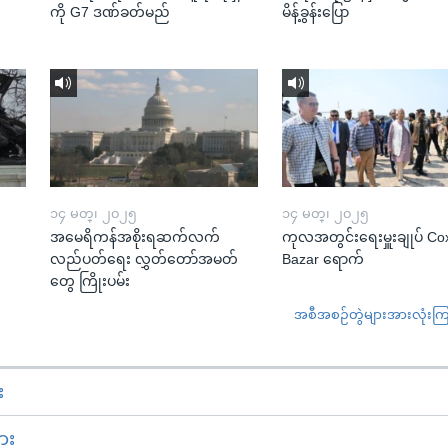
ကို G7 ဒဏ်ခတ်မည်
မိန့်ခွန်းပြော
၁၄ မတ္၊ ၂၀၂၅
၁၄ မတ္၊ ၂၀၂၅
အမေရိကန်အစိုးရဆက်လက်
ကုလအတွင်းရေးမှူးချုပ် Co
လည်ပတ်ရေး လွှတ်တော်အမတ်
Bazar ရောက်
တွေ ကြိုးပမ်း
အစီအစဉ်တွဲများအားလုံးကြည့
း
ား