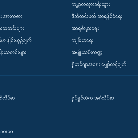
ကမ္ဘာတလွှားခရီးသွား
း အားကစား
ဒီသီတင်းပတ် အာရှနိုင်ငံရေး
ားသတင်းများ
အာရှစီးပွားရေး
်မာ နှိုင်းယှဉ်ချက်
ကျန်းမာရေး
ပြားသတင်းများ
အမျိုးသမီးကဏ္ဍ
ရိုဟင်ဂျာအရေး မျှော်လင့်ချက်
်္ဂလိပ်စာ
ရုပ်ရှင်ထဲက အင်္ဂလိပ်စာ
၀-၁၀း၀၀