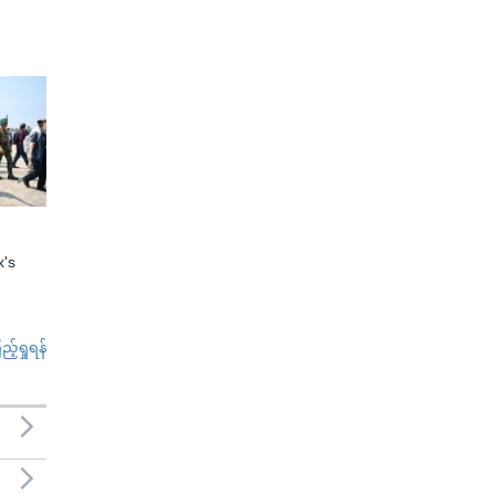
x's
်ရှုရန်