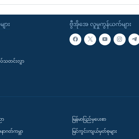
ုများ
ဗွီအိုအေ လူမှုကွန်ယက်များ
းလ်သတင်းလွှာ
ပညာ
မြန်မာပြည်မှပေးစာ
အနာဂတ်ကမ္ဘာ
မြင်ကွင်းကျယ်မှတ်စုများ