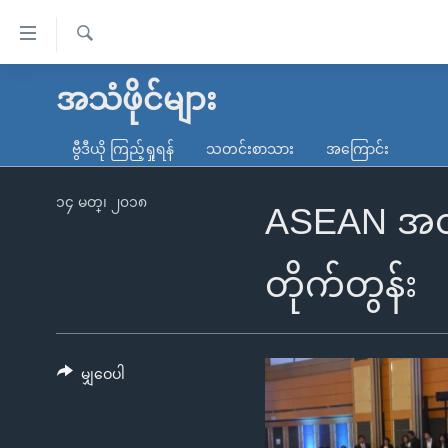
သုံး
ရ
ရှာဖွေ
လွယ်ကူ
မူလစာမျက်နှာ
အသံဖိုင်များ
ရ
စေ
မြန်မာ
လာ
ဗွီဒီယို ကြည့်ရှုရန်
သတင်းစာသား
အကြောင်း
သည့်
ဒ်
ကမ္ဘာ့သတင်းများ
Link
ဗွီဒီယို
နိုင်ငံတကာ
၁၄ မတ္၊ ၂၀၁၈
ASEAN အထူး
များ
သတင်းလွတ်လပ်ခွင့်
အမေရိကန်
ပင်မ
ရပ်ဝန်းတခု လမ်းတခု အလွန်
တရုတ်
တိုက်တွန်း
အကြောင်းအရာ
အင်္ဂလိပ်စာလေ့လာမယ်
အစ္စရေး-ပါလက်စတိုင်း
သို့
အပတ်စဉ်ကဏ္ဍများ
အမေရိကန်သုံးအီဒီယံ
ကျော်
ကြည့်
မျှဝေပါ
ရေဒီယိုနှင့်ရုပ်သံ အချက်အလက်များ
မကြေးမုံရဲ့ အင်္ဂလိပ်စာ
ရေဒီယို
ရန်
ရေဒီယို/တီဗွီအစီအစဉ်
ရုပ်ရှင်ထဲက အင်္ဂလိပ်စာ
တီဗွီ
ပင်မ