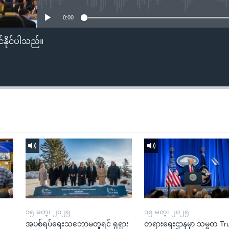
0:00
်နိုင်ပါသည်။
၁၅ မတ္၊ ၂၀၂၅
၁၅ မတ္၊ ၂၀၂၅
အပစ်ရပ်ရေးသဘောမတူရင် ရုရှား
တရားရေးဌာနမှာ သမ္မတ T