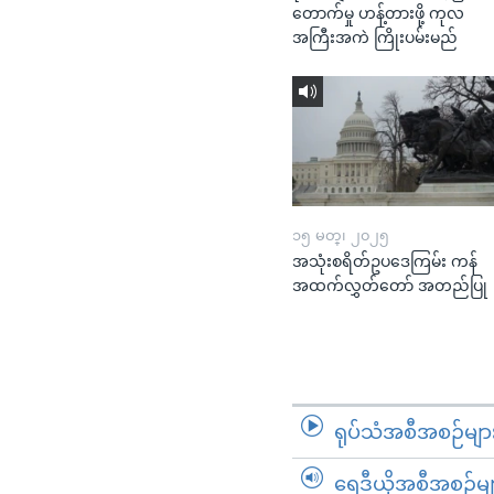
တောက်မှု ဟန့်တားဖို့ ကုလ
အကြီးအကဲ ကြိုးပမ်းမည်
၁၅ မတ္၊ ၂၀၂၅
အသုံးစရိတ်ဥပဒေကြမ်း ကန်
အထက်လွှတ်တော် အတည်ပြု
ရုပ်သံအစီအစဉ်မျာ
ရေဒီယိုအစီအစဉ်မျ