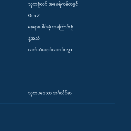
သုတစုံလင် အမေရိကန်တခွင်
Gen Z
နေရာပေါင်းစုံ အကြောင်းစုံ
ဒို့အသံ
သက်တံရောင်သတင်းလွှာ
သုတပဒေသာ အင်္ဂလိပ်စာ