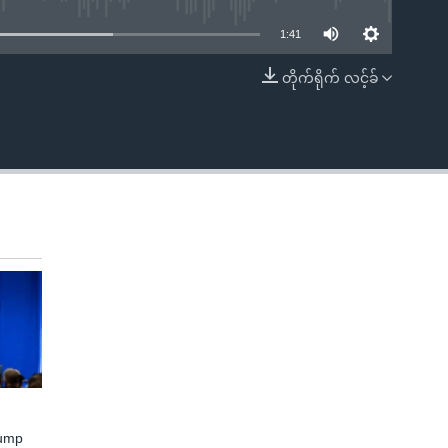
1:41
တိုက်ရိုက် လင့်ခ်
EMBED
rump