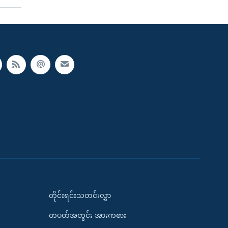
တိုင်းရင်းသတင်းလွှာ
တပတ်အတွင်း အားကစား