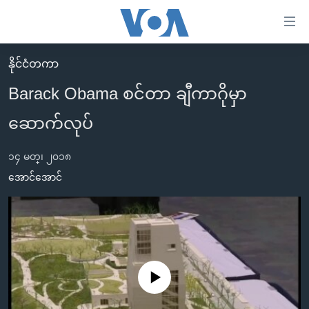
သုံး
ရ
လွယ်ကူ
နိုင်ငံတကာ
မူလစာမျက်နှာ
စေ
Barack Obama စင်တာ ချီကာဂိုမှာ
မြန်မာ
သည့်
ဆောက်လုပ်
ကမ္ဘာ့သတင်းများ
Link
ဗွီဒီယို
နိုင်ငံတကာ
များ
၁၄ မတ္၊ ၂၀၁၈
သတင်းလွတ်လပ်ခွင့်
အမေရိကန်
အောင်အောင်
ပင်မ
ရပ်ဝန်းတခု လမ်းတခု အလွန်
တရုတ်
အကြောင်းအရာ
သို့
အင်္ဂလိပ်စာလေ့လာမယ်
အစ္စရေး-ပါလက်စတိုင်း
ကျော်
အပတ်စဉ်ကဏ္ဍများ
အမေရိကန်သုံးအီဒီယံ
ကြည့်
ရေဒီယိုနှင့်ရုပ်သံ အချက်အလက်များ
မကြေးမုံရဲ့ အင်္ဂလိပ်စာ
ရေဒီယို
ရန်
No media source currently available
ပင်မ
ရေဒီယို/တီဗွီအစီအစဉ်
ရုပ်ရှင်ထဲက အင်္ဂလိပ်စာ
တီဗွီ