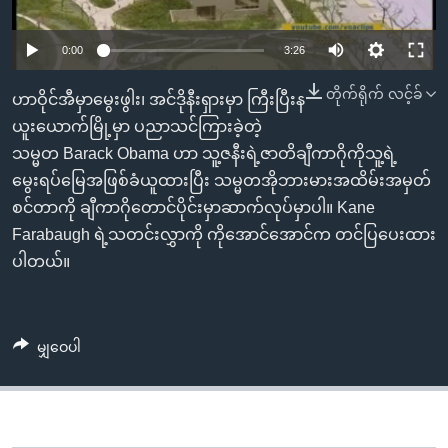
အ
သုတပဒေသာ အင်္ဂလိပ်စာ
ညွန်း
Learning English
0:00
3:26
စာမျက်နှာ
သို့
ဗွီအိုအေ လူမှုကွန်ယက်များ
တိုက်ရိုက် လင့်ခ်
ဟာဝိုင်အီမှာမွေးဖွါး၊ အင်ဒိုနီးရှားမှာ ကြီးပြီးန
ကျော်
ယူးယောက်မြို့မှာ ပညာသင်ကြားခဲ့တဲ့
ကြည့်
သမ္မတ Barack Obama ဟာ သူ့ဇနီးရဲ့ဇာတိချီကာဂိုကိုသူ့ရဲ့
ရန်
မွေးရပ်မြေအဖြစ်ခံယူထားပြီး သမ္မတအိုဘားမားအထိမ်းအမှတ်
ဘာသာစကားများ
ရှာဖွေ
စင်တာကို ချီကာဂိုတောင်ပိုင်းမှာဆာက်လုပ်မှာပါ။ Kane
ရန်
Farabaugh ရဲ့သတင်းလွှာကို ကိုအောင်အောင်က တင်ပြပေးထား
နေရာ
ပါတယ်။
သို့
ကျော်
ရန်
မျှဝေပါ