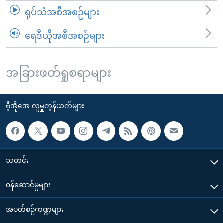
ရုပ်သံအစီအစဉ်များ
ရေဒီယိုအစီအစဉ်များ
အခြားဖတ်ရှုစရာများ
ဗွီအိုအေ လူမှုကွန်ယက်များ
သတင်း
၀န်ဆောင်မှုများ
အပတ်စဉ်ကဏ္ဍများ