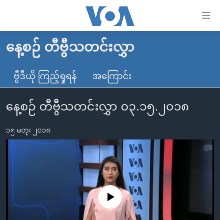
သုံး
ရ
လွယ်ကူ
နေ့စဉ် တီဗွီသတင်းလွှာ
မူလစာမျက်နှာ
စေ
မြန်မာ
ဗွီဒီယို ကြည့်ရှုရန်
အကြောင်း
သည့်
ကမ္ဘာ့သတင်းများ
Link
နေ့စဉ် တီဗွီသတင်းလွှာ ၀၃.၁၅.၂၀၁၈
ဗွီဒီယို
နိုင်ငံတကာ
များ
သတင်းလွတ်လပ်ခွင့်
အမေရိကန်
ပင်မ
၁၅ မတ္၊ ၂၀၁၈
ရပ်ဝန်းတခု လမ်းတခု အလွန်
တရုတ်
အကြောင်းအရာ
သို့
အင်္ဂလိပ်စာလေ့လာမယ်
အစ္စရေး-ပါလက်စတိုင်း
ကျော်
အပတ်စဉ်ကဏ္ဍများ
အမေရိကန်သုံးအီဒီယံ
ကြည့်
ရေဒီယိုနှင့်ရုပ်သံ အချက်အလက်များ
မကြေးမုံရဲ့ အင်္ဂလိပ်စာ
ရေဒီယို
ရန်
No media source currently available
ပင်မ
ရေဒီယို/တီဗွီအစီအစဉ်
ရုပ်ရှင်ထဲက အင်္ဂလိပ်စာ
တီဗွီ