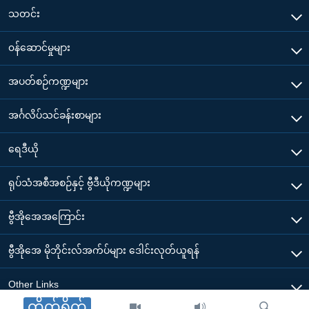
သတင်း
၀န်ဆောင်မှုများ
အပတ်စဉ်ကဏ္ဍများ
အင်္ဂလိပ်သင်ခန်းစာများ
ရေဒီယို
ရုပ်သံအစီအစဉ်နှင့် ဗွီဒီယိုကဏ္ဍများ
ဗွီအိုအေအကြောင်း
ဗွီအိုအေ မိုဘိုင်းလ်အက်ပ်များ ဒေါင်းလုတ်ယူရန်
Other Links
တိုက်ရိုက်