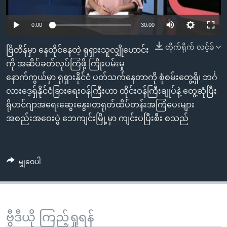
အ
သုတပဒေသာ အင်္ဂလိပ်စာ
ညွန်း
Learning English
0:00
30:00
စာမျက်နှာ
သို့
ဗွီအိုအေ လူမှုကွန်ယက်များ
တိုက်ရိုက် လင့်ခ်
ဗြိတိန်မှာ နေထိုင်နေတဲ့ ရုရှားသူလျှိုဟောင်း
ကျော်
ကို အဆိပ်ခတ်လုပ်ကြံဖို့ ကြိုးပမ်းမှု
ကြည့်
နောက်ကွယ်မှာ ရုရှားနိုင်ငံ ပတ်သက်နေတာကို စုံစမ်းတွေ့ရှိ၊ ဘင်္ဂ
ရန်
လားဒေ့ရှ်နိုင်ငံခြားရေးဝန်ကြီးဟာ ထိုင်းဝန်ကြီးချုပ်နဲ့ တွေ့ဆုံပြီး
ဘာသာစကားများ
ရှာဖွေ
ရိုဟင်ဂျာအရေးဆွေးနွေး၊တရုတ်ထိပ်တန်းအကြံပေးများ
ရန်
အစည်းအဝေးပွဲ ဘေကျင်းမြို့မှာ ကျင်းပပြီးစီး စသည်
နေရာ
သို့
ကျော်
မျှဝေပါ
ရန်
ဗွီဒီယို ကြည့်ရှုရန်