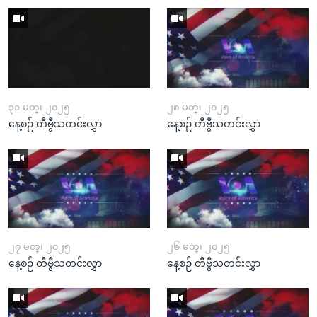
၃၁ မတ္၊ ၂၀၂၅
၂၈ မတ္၊ ၂၀၂၅
နေ့စဉ် တီဗွီသတင်းလွှာ
နေ့စဉ် တီဗွီသတင်းလွှာ
၂၇ မတ္၊ ၂၀၂၅
၂၆ မတ္၊ ၂၀၂၅
နေ့စဉ် တီဗွီသတင်းလွှာ
နေ့စဉ် တီဗွီသတင်းလွှာ