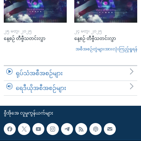
၂၅ မတ္၊ ၂၀၂၅
၂၄ မတ္၊ ၂၀၂၅
နေ့စဉ် တီဗွီသတင်းလွှာ
နေ့စဉ် တီဗွီသတင်းလွှာ
အစီအစဉ်တွဲများအားလုံးကြည့်ရှုရန်
ရုပ်သံအစီအစဉ်များ
ရေဒီယိုအစီအစဉ်များ
ဗွီအိုအေ လူမှုကွန်ယက်များ