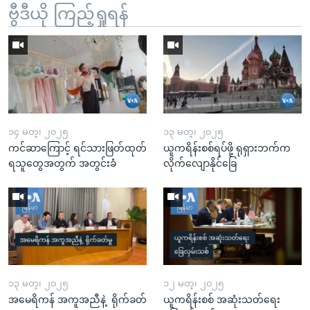
ဗွီဒီယို ကြည့်ရှုရန်
၁၄ မတ္၊ ၂၀၂၅
၁၃ မတ္၊ ၂၀၂၅
ကင်ဆာကြောင့် ရင်သားဖြတ်ထုတ်
ယူကရိန်းစစ်ရပ်ဖို့ ရုရှားဘက်က
ရသူတွေအတွက် အတွင်းခံ
လိုက်လျောနိုင်ခြေ
၁၃ မတ္၊ ၂၀၂၅
၁၂ မတ္၊ ၂၀၂၅
အမေရိကန် အကူအညီနဲ့ ရိုက်ခတ်
ယူကရိန်းစစ် အဆုံးသတ်ရေး