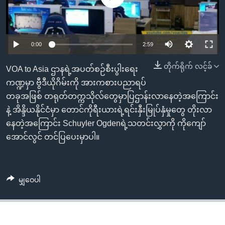
အ
သုတပဒေသာ အင်္ဂလိပ်စာ
ညွန်း
Learning English
စာမျက်နှာ
သို့
ဗွီအိုအေ လူမှုကွန်ယက်များ
0:00
2:59
ကျော်
တိုက်ရိုက် လင့်ခ်
VOA to Asia ဌာနရဲ့အပတ်စဉ်စီးပွါးရေး
ကြည့်
ကဏ္ဍမှာ ဗွီဒီယိုဂိမ်းကို အားကစားပညာရပ်
ရန်
ဘာသာစကားများ
တခုအဖြစ် တရုတ်တက္ကသိုလ်တွေမှာပြဌာန်းလာနေတဲ့အကြောင်း
ရှာဖွေ
နဲ့ အိန္ဒိယနိုင်ငံမှာ တောင်ကိုရီးယားရဲ့ရင်းနှီးမြုပ်နှံမှုတွေ တိုးလာ
ရန်
နေတဲ့အကြောင်း Schuyler Ogdenရဲ့သတင်းလွှာကို ကိုကျော်
နေရာ
အောင်လွင် တင်ပြပေးမှာပါ။
သို့
ကျော်
ရန်
မျှဝေပါ