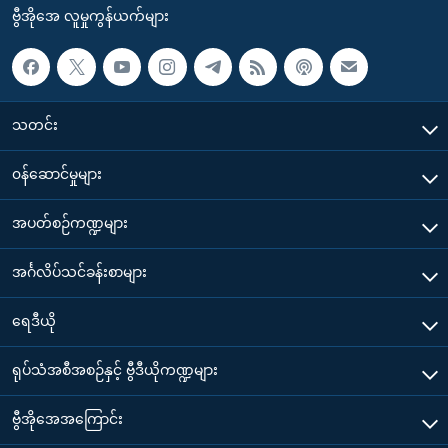
ဗွီအိုအေ လူမှုကွန်ယက်များ
သတင်း
၀န်ဆောင်မှုများ
အပတ်စဉ်ကဏ္ဍများ
အင်္ဂလိပ်သင်ခန်းစာများ
ရေဒီယို
ရုပ်သံအစီအစဉ်နှင့် ဗွီဒီယိုကဏ္ဍများ
ဗွီအိုအေအကြောင်း