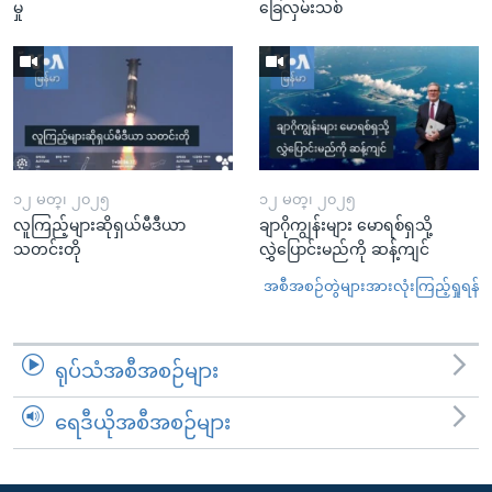
မှု
ခြေလှမ်းသစ်
၁၂ မတ္၊ ၂၀၂၅
၁၂ မတ္၊ ၂၀၂၅
လူကြည့်များဆိုရှယ်မီဒီယာ
ချာဂိုကျွန်းများ မောရစ်ရှသို့
သတင်းတို
လွှဲပြောင်းမည်ကို ဆန့်ကျင်
အစီအစဉ်တွဲများအားလုံးကြည့်ရှုရန်
ရုပ်သံအစီအစဉ်များ
ရေဒီယိုအစီအစဉ်များ