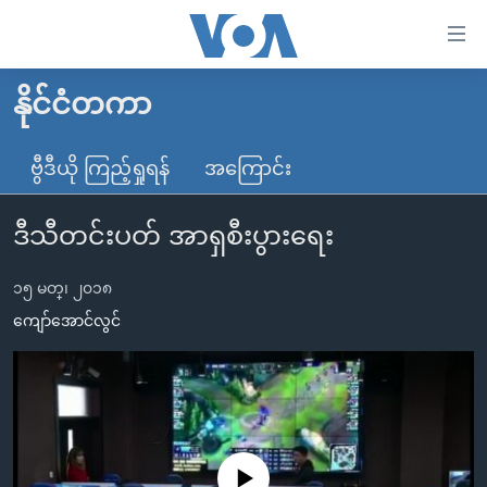
သုံး
ရ
လွယ်ကူ
နိုင်ငံတကာ
မူလစာမျက်နှာ
စေ
မြန်မာ
ဗွီဒီယို ကြည့်ရှုရန်
အကြောင်း
သည့်
ကမ္ဘာ့သတင်းများ
Link
ဒီသီတင်းပတ် အာရှစီးပွားရေး
ဗွီဒီယို
နိုင်ငံတကာ
များ
သတင်းလွတ်လပ်ခွင့်
အမေရိကန်
ပင်မ
၁၅ မတ္၊ ၂၀၁၈
ရပ်ဝန်းတခု လမ်းတခု အလွန်
တရုတ်
အကြောင်းအရာ
ကျော်အောင်လွင်
သို့
အင်္ဂလိပ်စာလေ့လာမယ်
အစ္စရေး-ပါလက်စတိုင်း
ကျော်
အပတ်စဉ်ကဏ္ဍများ
အမေရိကန်သုံးအီဒီယံ
ကြည့်
ရေဒီယိုနှင့်ရုပ်သံ အချက်အလက်များ
မကြေးမုံရဲ့ အင်္ဂလိပ်စာ
ရေဒီယို
ရန်
ပင်မ
ရေဒီယို/တီဗွီအစီအစဉ်
ရုပ်ရှင်ထဲက အင်္ဂလိပ်စာ
တီဗွီ
No media source currently available