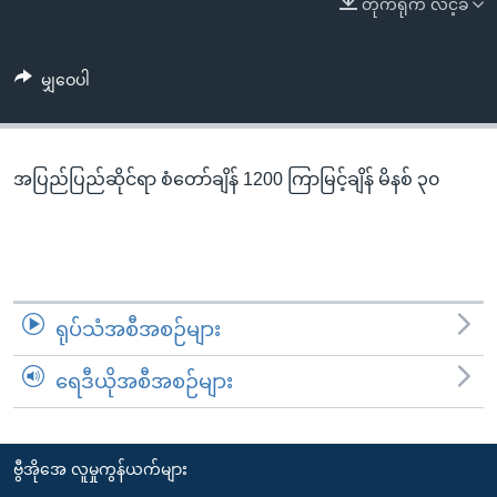
တိုက်ရိုက် လင့်ခ်
အ
သုတပဒေသာ အင်္ဂလိပ်စာ
ညွန်း
Learning English
စာမျက်နှာ
မျှဝေပါ
သို့
ဗွီအိုအေ လူမှုကွန်ယက်များ
ကျော်
ကြည့်
အပြည်ပြည်ဆိုင်ရာ စံတော်ချိန် 1200 ကြာမြင့်ချိန် မိနစ် ၃၀
ရန်
ဘာသာစကားများ
ရှာဖွေ
ရန်
နေရာ
သို့
ရုပ်သံအစီအစဉ်များ
ကျော်
ရန်
ရေဒီယိုအစီအစဉ်များ
ဗွီအိုအေ လူမှုကွန်ယက်များ