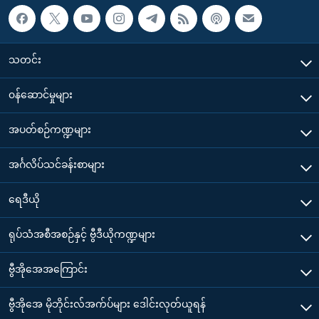
သတင်း
၀န်ဆောင်မှုများ
အပတ်စဉ်ကဏ္ဍများ
အင်္ဂလိပ်သင်ခန်းစာများ
ရေဒီယို
ရုပ်သံအစီအစဉ်နှင့် ဗွီဒီယိုကဏ္ဍများ
ဗွီအိုအေအကြောင်း
ဗွီအိုအေ မိုဘိုင်းလ်အက်ပ်များ ဒေါင်းလုတ်ယူရန်