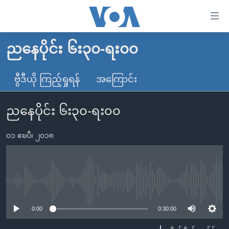
သုံး
ရ
လွယ်ကူ
ညနေပိုင်း ၆း၃၀-ရး၀၀
မူလစာမျက်နှာ
စေ
မြန်မာ
ဗွီဒီယို ကြည့်ရှုရန်
အကြောင်း
သည့်
ကမ္ဘာ့သတင်းများ
Link
ညနေပိုင်း ၆း၃၀-ရး၀၀
ဗွီဒီယို
နိုင်ငံတကာ
များ
သတင်းလွတ်လပ်ခွင့်
အမေရိကန်
ပင်မ
၀၁ ဧၿပီ၊ ၂၀၁၈
ရပ်ဝန်းတခု လမ်းတခု အလွန်
တရုတ်
အကြောင်းအရာ
သို့
အင်္ဂလိပ်စာလေ့လာမယ်
အစ္စရေး-ပါလက်စတိုင်း
ကျော်
အပတ်စဉ်ကဏ္ဍများ
အမေရိကန်သုံးအီဒီယံ
No media source currently available
ကြည့်
ရေဒီယိုနှင့်ရုပ်သံ အချက်အလက်များ
မကြေးမုံရဲ့ အင်္ဂလိပ်စာ
ရေဒီယို
ရန်
0:00
0:30:00
ပင်မ
ရေဒီယို/တီဗွီအစီအစဉ်
ရုပ်ရှင်ထဲက အင်္ဂလိပ်စာ
တီဗွီ