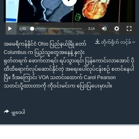
အ
သုတပဒေသာ အင်္ဂလိပ်စာ
ညွန်း
Learning English
စာမျက်နှာ
သို့
ဗွီအိုအေ လူမှုကွန်ယက်များ
0:00
3:14
ကျော်
တိုက်ရိုက် လင့်ခ်
ကြည့်
အမေရိကန်နိုင်ငံ Ohio ပြည်နယ်မြို.တော်
ရန်
Columbus က ပြည်သူတွေအနေနဲ့ နှလုံး
ဘာသာစကားများ
ရှာဖွေ
ရုတ်တရက် ဖောက်လာရင်၊ ရပ်သွားရင်၊ ပြန်ကောင်းလာအောင် ပို
ရန်
ထိထိရောက်လုပ်ဆောင်နိုင်တဲ့ အရေးပေါ်လုပ်ငန်းစဉ် စတင်နေပါ
နေရာ
ပြီ။ ဒီအကြောင်း VOA သတင်းထောက် Carol Pearson
သို့
သတင်းပို့ထားတာကို ကိုဝင်းမင်းက ပြောပြပေးမှာပါ။
ကျော်
ရန်
မျှဝေပါ