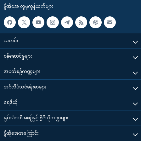
ဗွီအိုအေ လူမှုကွန်ယက်များ
သတင်း
၀န်ဆောင်မှုများ
အပတ်စဉ်ကဏ္ဍများ
အင်္ဂလိပ်သင်ခန်းစာများ
ရေဒီယို
ရုပ်သံအစီအစဉ်နှင့် ဗွီဒီယိုကဏ္ဍများ
ဗွီအိုအေအကြောင်း