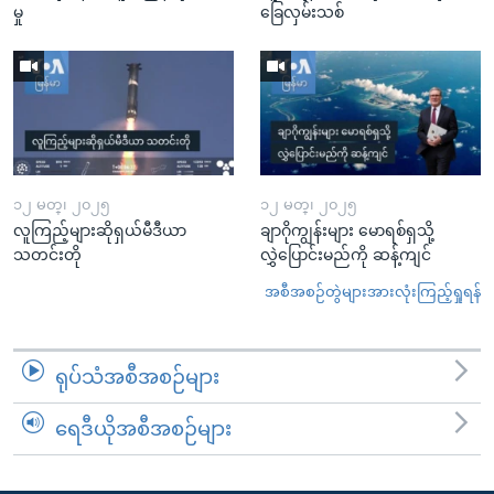
မှု
ခြေလှမ်းသစ်
၁၂ မတ္၊ ၂၀၂၅
၁၂ မတ္၊ ၂၀၂၅
လူကြည့်များဆိုရှယ်မီဒီယာ
ချာဂိုကျွန်းများ မောရစ်ရှသို့
သတင်းတို
လွှဲပြောင်းမည်ကို ဆန့်ကျင်
အစီအစဉ်တွဲများအားလုံးကြည့်ရှုရန်
ရုပ်သံအစီအစဉ်များ
ရေဒီယိုအစီအစဉ်များ