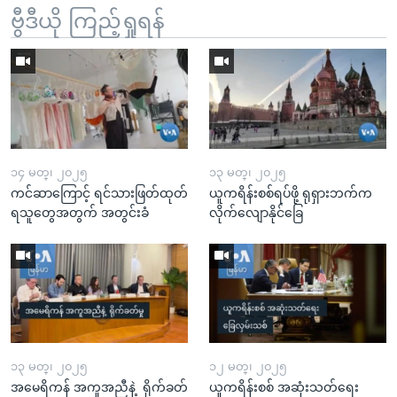
ဗွီဒီယို ကြည့်ရှုရန်
၁၄ မတ္၊ ၂၀၂၅
၁၃ မတ္၊ ၂၀၂၅
ကင်ဆာကြောင့် ရင်သားဖြတ်ထုတ်
ယူကရိန်းစစ်ရပ်ဖို့ ရုရှားဘက်က
ရသူတွေအတွက် အတွင်းခံ
လိုက်လျောနိုင်ခြေ
၁၃ မတ္၊ ၂၀၂၅
၁၂ မတ္၊ ၂၀၂၅
အမေရိကန် အကူအညီနဲ့ ရိုက်ခတ်
ယူကရိန်းစစ် အဆုံးသတ်ရေး