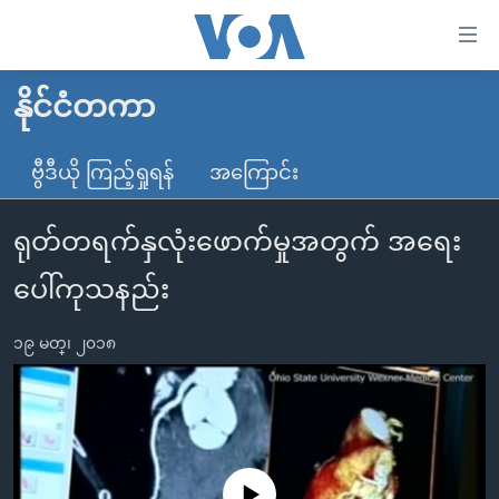
သုံး
ရ
လွယ်ကူ
နိုင်ငံတကာ
မူလစာမျက်နှာ
စေ
မြန်မာ
ဗွီဒီယို ကြည့်ရှုရန်
အကြောင်း
သည့်
ကမ္ဘာ့သတင်းများ
Link
ရုတ်တရက်နှလုံးဖောက်မှုအတွက် အရေး
ဗွီဒီယို
နိုင်ငံတကာ
များ
သတင်းလွတ်လပ်ခွင့်
အမေရိကန်
ပေါ်ကုသနည်း
ပင်မ
ရပ်ဝန်းတခု လမ်းတခု အလွန်
တရုတ်
အကြောင်းအရာ
၁၉ မတ္၊ ၂၀၁၈
သို့
အင်္ဂလိပ်စာလေ့လာမယ်
အစ္စရေး-ပါလက်စတိုင်း
ကျော်
အပတ်စဉ်ကဏ္ဍများ
အမေရိကန်သုံးအီဒီယံ
ကြည့်
ရေဒီယိုနှင့်ရုပ်သံ အချက်အလက်များ
မကြေးမုံရဲ့ အင်္ဂလိပ်စာ
ရေဒီယို
ရန်
ပင်မ
ရေဒီယို/တီဗွီအစီအစဉ်
ရုပ်ရှင်ထဲက အင်္ဂလိပ်စာ
တီဗွီ
No media source currently available