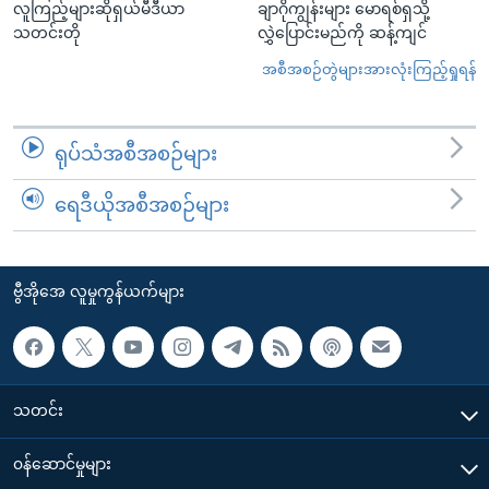
လူကြည့်များဆိုရှယ်မီဒီယာ
ချာဂိုကျွန်းများ မောရစ်ရှသို့
သတင်းတို
လွှဲပြောင်းမည်ကို ဆန့်ကျင်
အစီအစဉ်တွဲများအားလုံးကြည့်ရှုရန်
ရုပ်သံအစီအစဉ်များ
ရေဒီယိုအစီအစဉ်များ
ဗွီအိုအေ လူမှုကွန်ယက်များ
သတင်း
၀န်ဆောင်မှုများ