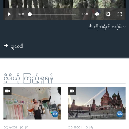
အ
သုတပဒေသာ အင်္ဂလိပ်စာ
ညွန်း
Learning English
0:00
1:58
စာမျက်နှာ
သို့
ဗွီအိုအေ လူမှုကွန်ယက်များ
တိုက်ရိုက် လင့်ခ်
ကျော်
ကြည့်
မျှဝေပါ
ရန်
ဘာသာစကားများ
ရှာဖွေ
ရန်
နေရာ
ဗွီဒီယို ကြည့်ရှုရန်
သို့
ကျော်
ရန်
၁၄ မတ္၊ ၂၀၂၅
၁၃ မတ္၊ ၂၀၂၅