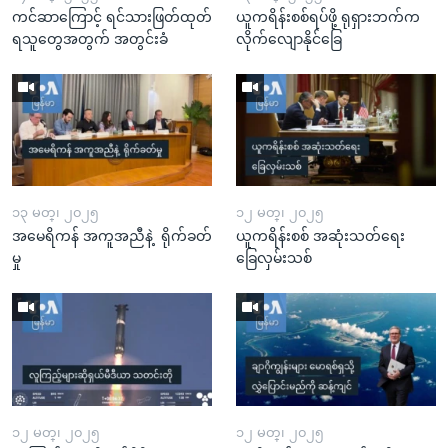
ကင်ဆာကြောင့် ရင်သားဖြတ်ထုတ်
ယူကရိန်းစစ်ရပ်ဖို့ ရုရှားဘက်က
ရသူတွေအတွက် အတွင်းခံ
လိုက်လျောနိုင်ခြေ
၁၃ မတ္၊ ၂၀၂၅
၁၂ မတ္၊ ၂၀၂၅
အမေရိကန် အကူအညီနဲ့ ရိုက်ခတ်
ယူကရိန်းစစ် အဆုံးသတ်ရေး
မှု
ခြေလှမ်းသစ်
၁၂ မတ္၊ ၂၀၂၅
၁၂ မတ္၊ ၂၀၂၅