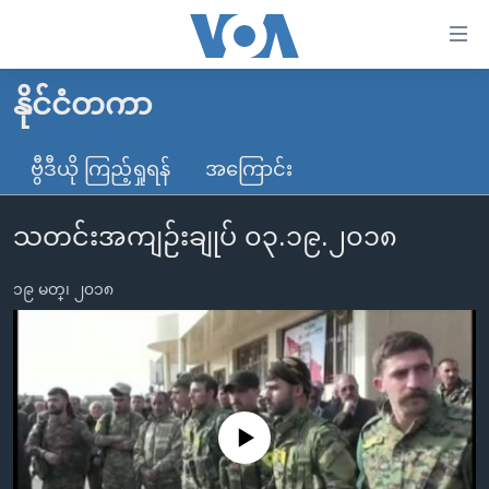
သုံး
ရ
လွယ်ကူ
နိုင်ငံတကာ
မူလစာမျက်နှာ
စေ
မြန်မာ
ဗွီဒီယို ကြည့်ရှုရန်
အကြောင်း
သည့်
ကမ္ဘာ့သတင်းများ
Link
သတင်းအကျဉ်းချုပ် ၀၃.၁၉.၂၀၁၈
ဗွီဒီယို
နိုင်ငံတကာ
များ
သတင်းလွတ်လပ်ခွင့်
အမေရိကန်
ပင်မ
၁၉ မတ္၊ ၂၀၁၈
ရပ်ဝန်းတခု လမ်းတခု အလွန်
တရုတ်
အကြောင်းအရာ
သို့
အင်္ဂလိပ်စာလေ့လာမယ်
အစ္စရေး-ပါလက်စတိုင်း
ကျော်
အပတ်စဉ်ကဏ္ဍများ
အမေရိကန်သုံးအီဒီယံ
ကြည့်
ရေဒီယိုနှင့်ရုပ်သံ အချက်အလက်များ
မကြေးမုံရဲ့ အင်္ဂလိပ်စာ
ရေဒီယို
ရန်
No media source currently available
ပင်မ
ရေဒီယို/တီဗွီအစီအစဉ်
ရုပ်ရှင်ထဲက အင်္ဂလိပ်စာ
တီဗွီ