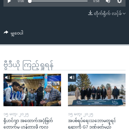
အ
0:00
0:58
သုတပဒေသာ အင်္ဂလိပ်စာ
ညွန်း
Learning English
တိုက်ရိုက် လင့်ခ်
စာမျက်နှာ
သို့
ဗွီအိုအေ လူမှုကွန်ယက်များ
ကျော်
မျှဝေပါ
ကြည့်
ရန်
ဘာသာစကားများ
ရှာဖွေ
ဗွီဒီယို ကြည့်ရှုရန်
ရန်
နေရာ
သို့
ကျော်
ရန်
၁၅ မတ္၊ ၂၀၂၅
၁၅ မတ္၊ ၂၀၂၅
ရိုဟင်ဂျာ အထောက်အပံ့ဖြတ်
အပစ်ရပ်ရေးသဘောမတူရင်
တောက်မှု ဟန့်တားဖို့ ကုလ
ရုရှားကို G7 ဒဏ်ခတ်မည်