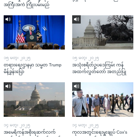
အကြီးအကဲ ကြိုးပမ်းမည်
၁၅ မတ္၊ ၂၀၂၅
၁၅ မတ္၊ ၂၀၂၅
တရားရေးဌာနမှာ သမ္မတ Trump
အသုံးစရိတ်ဥပဒေကြမ်း ကန်
မိန့်ခွန်းပြော
အထက်လွှတ်တော် အတည်ပြု
၁၄ မတ္၊ ၂၀၂၅
၁၄ မတ္၊ ၂၀၂၅
အမေရိကန်အစိုးရဆက်လက်
ကုလအတွင်းရေးမှူးချုပ် Cox's