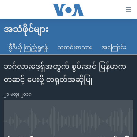
သုံး
ရ
လွယ်ကူ
အသံဖိုင်များ
မူလစာမျက်နှာ
စေ
မြန်မာ
ဗွီဒီယို ကြည့်ရှုရန်
သတင်းစာသား
အကြောင်း
သည့်
ကမ္ဘာ့သတင်းများ
Link
ဘင်္ဂလားဒေ့ရှ်အတွက် စွမ်းအင် မြန်မာက
ဗွီဒီယို
နိုင်ငံတကာ
များ
သတင်းလွတ်လပ်ခွင့်
အမေရိကန်
တဆင့် ပေးဖို့ တရုတ်အဆိုပြု
ပင်မ
ရပ်ဝန်းတခု လမ်းတခု အလွန်
တရုတ်
အကြောင်းအရာ
၂၁ မတ္၊ ၂၀၁၈
သို့
အင်္ဂလိပ်စာလေ့လာမယ်
အစ္စရေး-ပါလက်စတိုင်း
ကျော်
အပတ်စဉ်ကဏ္ဍများ
အမေရိကန်သုံးအီဒီယံ
ကြည့်
ရေဒီယိုနှင့်ရုပ်သံ အချက်အလက်များ
မကြေးမုံရဲ့ အင်္ဂလိပ်စာ
ရေဒီယို
ရန်
No media source currently available
ပင်မ
ရေဒီယို/တီဗွီအစီအစဉ်
ရုပ်ရှင်ထဲက အင်္ဂလိပ်စာ
တီဗွီ