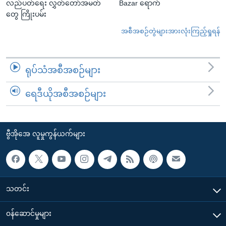
လည်ပတ်ရေး လွှတ်တော်အမတ်
Bazar ရောက်
တွေ ကြိုးပမ်း
အစီအစဉ်တွဲများအားလုံးကြည့်ရှုရန်
ရုပ်သံအစီအစဉ်များ
ရေဒီယိုအစီအစဉ်များ
ဗွီအိုအေ လူမှုကွန်ယက်များ
သတင်း
၀န်ဆောင်မှုများ