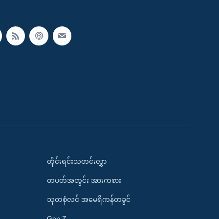
တိုင်းရင်းသတင်းလွှာ
တပတ်အတွင်း အားကစား
သုတစုံလင် အမေရိကန်တခွင်
Gen Z