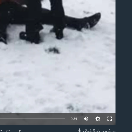
0:34
တိုက်ရိုက် လင့်ခ်