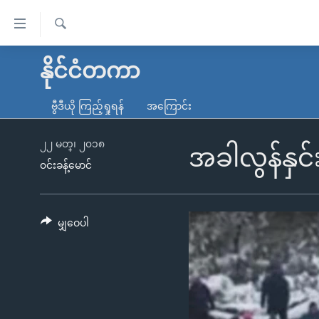
သုံး
ရ
ရှာဖွေ
လွယ်ကူ
မူလစာမျက်နှာ
နိုင်ငံတကာ
ရ
စေ
မြန်မာ
လာ
ဗွီဒီယို ကြည့်ရှုရန်
အကြောင်း
သည့်
ဒ်
ကမ္ဘာ့သတင်းများ
Link
ဗွီဒီယို
နိုင်ငံတကာ
၂၂ မတ္၊ ၂၀၁၈
အခါလွန်နှ
များ
၀င်းခန့်မောင်
သတင်းလွတ်လပ်ခွင့်
အမေရိကန်
ပင်မ
ရပ်ဝန်းတခု လမ်းတခု အလွန်
တရုတ်
အကြောင်းအရာ
အင်္ဂလိပ်စာလေ့လာမယ်
အစ္စရေး-ပါလက်စတိုင်း
မျှဝေပါ
သို့
အပတ်စဉ်ကဏ္ဍများ
အမေရိကန်သုံးအီဒီယံ
ကျော်
ကြည့်
ရေဒီယိုနှင့်ရုပ်သံ အချက်အလက်များ
မကြေးမုံရဲ့ အင်္ဂလိပ်စာ
ရေဒီယို
ရန်
ရေဒီယို/တီဗွီအစီအစဉ်
ရုပ်ရှင်ထဲက အင်္ဂလိပ်စာ
တီဗွီ
ပင်မ