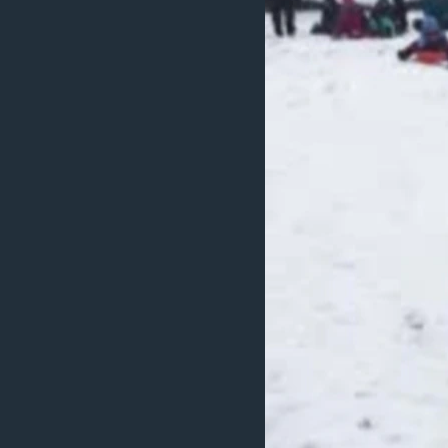
သုတပဒေသာ အင်္ဂလိပ်စာ
အ
ညွန်း
စာမျက်နှာ
သို့
ကျော်
ကြည့်
ရန်
ရှာဖွေ
ရန်
နေရာ
သို့
ကျော်
ရန်