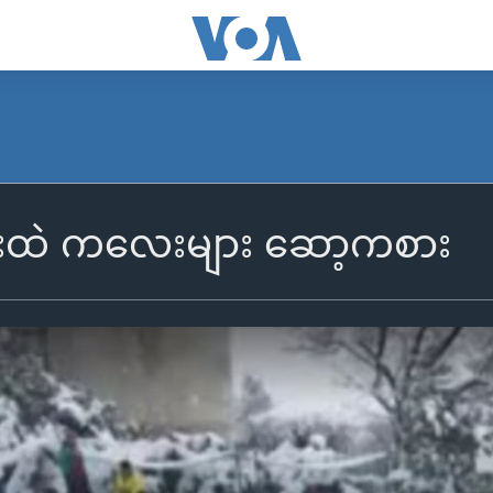
င်းထဲ ကလေးများ ဆော့ကစား