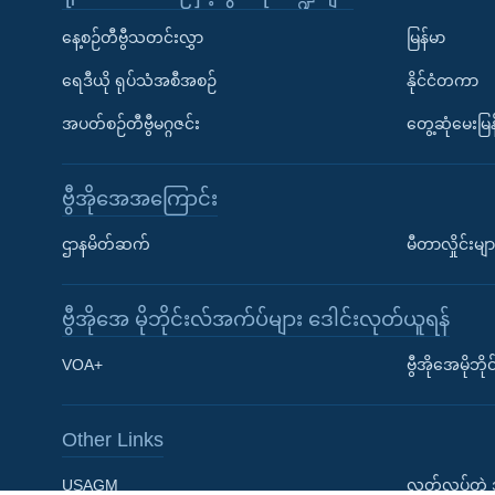
နေ့စဉ်တီဗွီသတင်းလွှာ
မြန်မာ
ရေဒီယို ရုပ်သံအစီအစဉ်
နိုင်ငံတကာ
အပတ်စဉ်တီဗွီမဂ္ဂဇင်း
တွေ့ဆုံမေးမြန
ဗွီအိုအေအကြောင်း
Learning English
ဌာနမိတ်ဆက်
မီတာလှိုင်းမျာ
ဗွီအိုအေ လူမှုကွန်ယက်များ
ဗွီအိုအေ မိုဘိုင်းလ်အက်ပ်များ ဒေါင်းလုတ်ယူရန်
VOA+
ဗွီအိုအေမိုဘ
Other Links
ဘာသာစကားများ
USAGM
လွတ်လပ်တဲ့