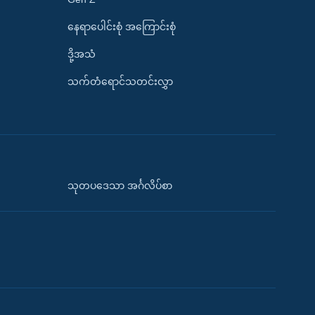
နေရာပေါင်းစုံ အကြောင်းစုံ
ဒို့အသံ
သက်တံရောင်သတင်းလွှာ
သုတပဒေသာ အင်္ဂလိပ်စာ