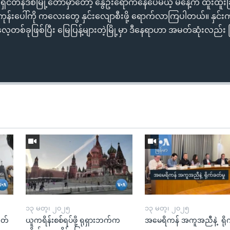
ှင်တန်ဒီစီမြို့တော်မှာတော့ နွေဦးရောက်နေပေမယ့် မနေ့က ထူးထူးခ
ုန်းပေါ်ကို ကလေးတွေ နှင်းလျောစီးဖို့ ရောက်လာကြပါတယ်။ နှင်းက
်ခုဖြစ်ပြီး မြေပြန့်များတဲ့မြို့မှာ ဒီနေရာဟာ အမတ်ဆုံးလည်း
၁၃ မတ္၊ ၂၀၂၅
၁၃ မတ္၊ ၂၀၂၅
ုတ်
ယူကရိန်းစစ်ရပ်ဖို့ ရုရှားဘက်က
အမေရိကန် အကူအညီနဲ့ ရို