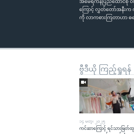
အမေရိကန်ပြည်ထောင်စု ဝါရ
ကြောင့် လွှတ်တော်အနီးက က
ကို လာကစားကြတာဟာ ဓလေ့တစ
ဗွီဒီယို ကြည့်ရှုရန်
၁၄ မတ္၊ ၂၀၂၅
ကင်ဆာကြောင့် ရင်သားဖြတ်ထ