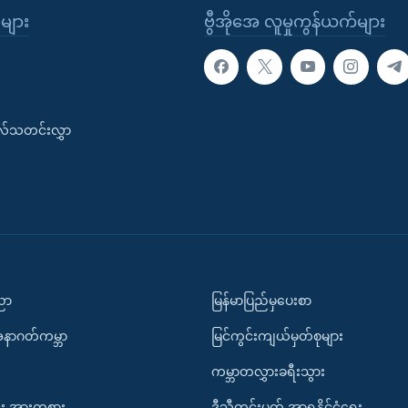
ုများ
ဗွီအိုအေ လူမှုကွန်ယက်များ
းလ်သတင်းလွှာ
ပညာ
မြန်မာပြည်မှပေးစာ
အနာဂတ်ကမ္ဘာ
မြင်ကွင်းကျယ်မှတ်စုများ
ကမ္ဘာတလွှားခရီးသွား
း အားကစား
ဒီသီတင်းပတ် အာရှနိုင်ငံရေး