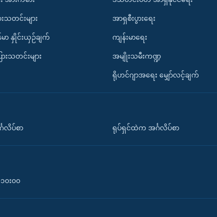
ားသတင်းများ
အာရှစီးပွားရေး
်မာ နှိုင်းယှဉ်ချက်
ကျန်းမာရေး
ပြားသတင်းများ
အမျိုးသမီးကဏ္ဍ
ရိုဟင်ဂျာအရေး မျှော်လင့်ချက်
်္ဂလိပ်စာ
ရုပ်ရှင်ထဲက အင်္ဂလိပ်စာ
၀-၁၀း၀၀