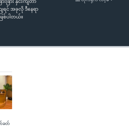
ြားခြား နှင်းကျတာ
EMBED
ျရင် အခုလို ဒီနေရာ
 ဖြစ်ပါတယ်။
က်ခတ်