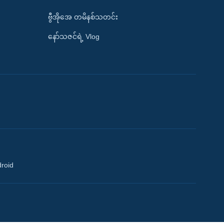
ဗွီအိုအေ တမိနစ်သတင်း
နော်သဇင်ရဲ့ Vlog
droid