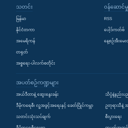
သတင်း
၀န်ဆောင်မှ
မြန်မာ
RSS
နိုင်ငံတကာ
ပေါ့ဒ်ကတ်စ်
အမေရိကန်
နေ့စဉ်အီးမေ
တရုတ်
အစ္စရေး-ပါလက်စတိုင်း
အပတ်စဉ်ကဏ္ဍများ
အယ်ဒီတာနဲ့ ဆွေးနွေးခန်း
သိပ္ပံနဲ့နည်း
ဒီမိုကရေစီ၊ လူ့အခွင့်အရေးနှင့် ခေတ်ပြိုင်ကမ္ဘာ
ဥတုရာသီနဲ့ 
သတင်းသုံးသပ်ချက်
စီးပွားရေး
ဒီမိုကရေစီရေးရာ
တပတ်အတွင်