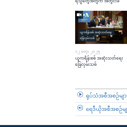
ရသူတွေအတွက် အတွင်းခံ
၁၂ မတ္၊ ၂၀၂၅
ယူကရိန်းစစ် အဆုံးသတ်ရေး
ခြေလှမ်းသစ်
ရုပ်သံအစီအစဉ်မျာ
ရေဒီယိုအစီအစဉ်မျ