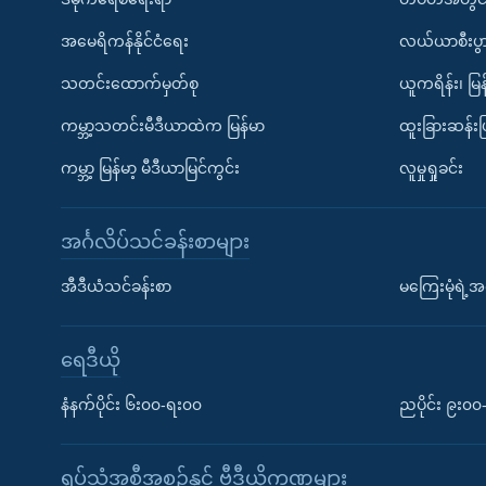
အမေရိကန်နိုင်ငံရေး
လယ်ယာစီးပွ
သတင်းထောက်မှတ်စု
ယူကရိန်း၊ မြန
ကမ္ဘာ့သတင်းမီဒီယာထဲက မြန်မာ
ထူးခြားဆန်း
ကမ္ဘာ့ မြန်မာ့ မီဒီယာမြင်ကွင်း
လူမှုရှုခင်း
အင်္ဂလိပ်သင်ခန်းစာများ
အီဒီယံသင်ခန်းစာ
မကြေးမုံရဲ့အင
ရေဒီယို
နံနက်ပိုင်း ၆း၀၀-ရး၀၀
ညပိုင်း ၉း၀
ရုပ်သံအစီအစဉ်နှင့် ဗွီဒီယိုကဏ္ဍများ