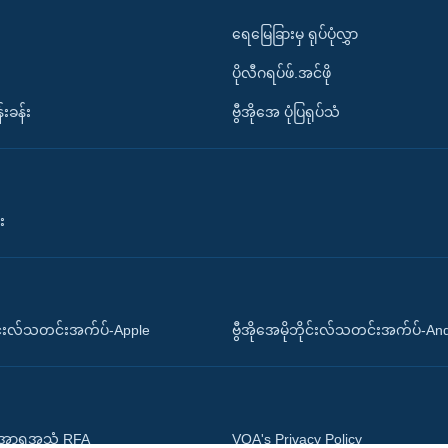
ရေမြေခြားမှ ရုပ်ပုံလွှာ
ပိုလီဂရပ်ဖ်.အင်ဖို
်းခန်း
ဗွီအိုအေ ပုံပြရုပ်သံ
း
ိုင်းလ်သတင်းအက်ပ်-Apple
ဗွီအိုအေမိုဘိုင်းလ်သတင်းအက်ပ်-An
 အာရှအသံ RFA
VOA's Privacy Policy