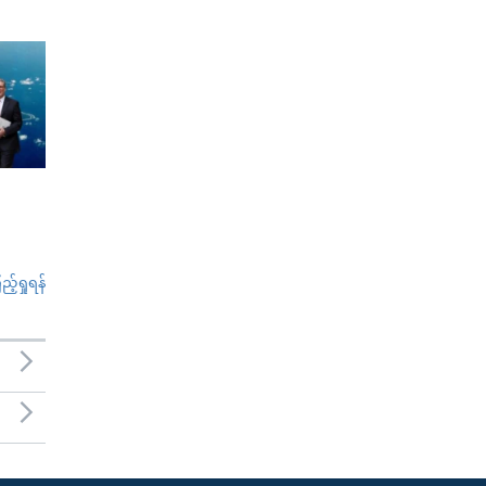
်ရှုရန်