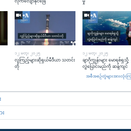
လိုက်လျောနိုင်ခြေ
မှု
၁၂ မတ္၊ ၂၀၂၅
၁၂ မတ္၊ ၂၀၂၅
လူကြည့်များဆိုရှယ်မီဒီယာ သတင်း
ချာဂိုကျွန်းများ မောရစ်ရှသို့
တို
လွှဲပြောင်းမည်ကို ဆန့်ကျင်
အစီအစဉ်တွဲများအားလုံးကြည့
း
ား