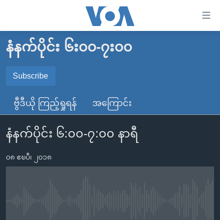
သုံး
ရ
လွယ်ကူ
နံနက်ပိုင်း ၆း၀၀-၇း၀၀
မူလစာမျက်နှာ
စေ
မြန်မာ
Subscribe
သည့်
SUBSCRIBE
ကမ္ဘာ့သတင်းများ
Link
ဗွီဒီယို ကြည့်ရှုရန်
အကြောင်း
ဗွီဒီယို
နိုင်ငံတကာ
များ
Spotify
သတင်းလွတ်လပ်ခွင့်
အမေရိကန်
ပင်မ
နံနက်ပိုင်း ၆:၀၀-၇:၀၀ နာရီ
ရပ်ဝန်းတခု လမ်းတခု အလွန်
တရုတ်
အကြောင်းအရာ
ရယူရန်
သို့
၀၈ ဧၿပီ၊ ၂၀၁၈
အင်္ဂလိပ်စာလေ့လာမယ်
အစ္စရေး-ပါလက်စတိုင်း
ကျော်
အပတ်စဉ်ကဏ္ဍများ
အမေရိကန်သုံးအီဒီယံ
ကြည့်
ရေဒီယိုနှင့်ရုပ်သံ အချက်အလက်များ
မကြေးမုံရဲ့ အင်္ဂလိပ်စာ
ရေဒီယို
ရန်
No media source currently available
ပင်မ
ရေဒီယို/တီဗွီအစီအစဉ်
ရုပ်ရှင်ထဲက အင်္ဂလိပ်စာ
တီဗွီ