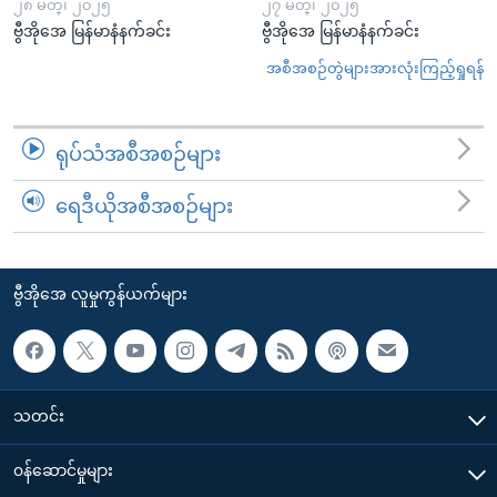
၂၈ မတ္၊ ၂၀၂၅
၂၇ မတ္၊ ၂၀၂၅
ဗွီအိုအေ မြန်မာနံနက်ခင်း
ဗွီအိုအေ မြန်မာနံနက်ခင်း
အစီအစဉ်တွဲများအားလုံးကြည့်ရှုရန်
ရုပ်သံအစီအစဉ်များ
ရေဒီယိုအစီအစဉ်များ
ဗွီအိုအေ လူမှုကွန်ယက်များ
သတင်း
၀န်ဆောင်မှုများ