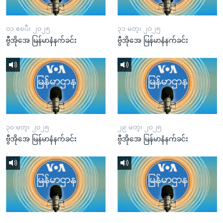
၀၁ ဧၿပီ၊ ၂၀၂၅
၃၁ မတ္၊ ၂၀၂၅
ဗွီအိုအေ မြန်မာနံနက်ခင်း
ဗွီအိုအေ မြန်မာနံနက်ခင်း
၃၀ မတ္၊ ၂၀၂၅
၂၉ မတ္၊ ၂၀၂၅
ဗွီအိုအေ မြန်မာနံနက်ခင်း
ဗွီအိုအေ မြန်မာနံနက်ခင်း