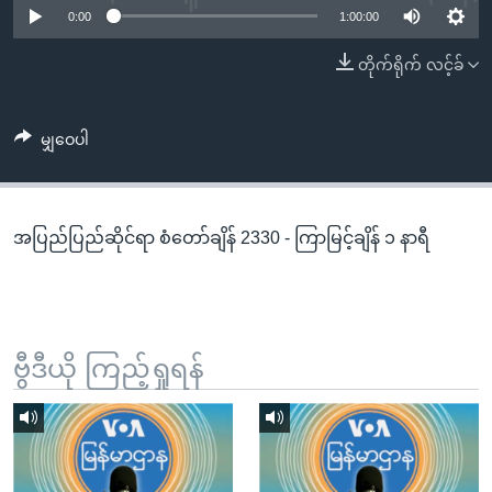
အ
0:00
1:00:00
သုတပဒေသာ အင်္ဂလိပ်စာ
ညွန်း
Learning English
တိုက်ရိုက် လင့်ခ်
စာမျက်နှာ
သို့
ဗွီအိုအေ လူမှုကွန်ယက်များ
ကျော်
မျှဝေပါ
ကြည့်
ရန်
ဘာသာစကားများ
ရှာဖွေ
အပြည်ပြည်ဆိုင်ရာ စံတော်ချိန် 2330 - ကြာမြင့်ချိန် ၁ နာရီ
ရန်
နေရာ
သို့
ကျော်
ရန်
ဗွီဒီယို ကြည့်ရှုရန်