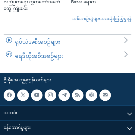
လည်ပတ်ရေး လွှတ်တော်အမတ်
Bazar ရောက်
တွေ ကြိုးပမ်း
အစီအစဉ်တွဲများအားလုံးကြည့်ရှုရန်
ရုပ်သံအစီအစဉ်များ
ရေဒီယိုအစီအစဉ်များ
ဗွီအိုအေ လူမှုကွန်ယက်များ
သတင်း
၀န်ဆောင်မှုများ