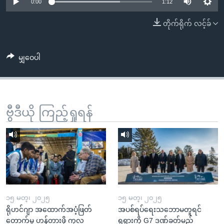
အ
0:00
1:12
သုတပဒေသာ အင်္ဂလိပ်စာ
ညွန်း
Learning English
တိုက်ရိုက် လင့်ခ်
စာမျက်နှာ
သို့
ဗွီအိုအေ လူမှုကွန်ယက်များ
ကျော်
မျှဝေပါ
ကြည့်
ရန်
ဘာသာစကားများ
ရှာဖွေ
ဗွီဒီယို ကြည့်ရှုရန်
ရန်
နေရာ
သို့
ကျော်
ရန်
၁၅ မတ္၊ ၂၀၂၅
၁၅ မတ္၊ ၂၀၂၅
ရိုဟင်ဂျာ အထောက်အပံ့ဖြတ်
အပစ်ရပ်ရေးသဘောမတူရင်
တောက်မှု ဟန့်တားဖို့ ကုလ
ရုရှားကို G7 ဒဏ်ခတ်မည်