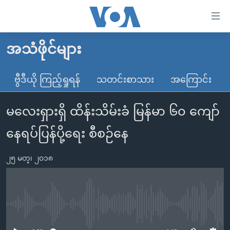
သုံး
ရ
လွယ်ကူ
အသံဖိုင်များ
မူလစာမျက်နှာ
စေ
မြန်မာ
ဗွီဒီယို ကြည့်ရှုရန်
သတင်းစာသား
အကြောင်း
သည့်
ကမ္ဘာ့သတင်းများ
Link
မလေးရှားရှိ ထိန်းသိမ်းခံ မြန်မာ ၆၀ ကျော်
ဗွီဒီယို
နိုင်ငံတကာ
များ
သတင်းလွတ်လပ်ခွင့်
အမေရိကန်
နေရပ်ပြန်ပို့ရေး စီစဉ်နေ
ပင်မ
ရပ်ဝန်းတခု လမ်းတခု အလွန်
တရုတ်
အကြောင်းအရာ
၂၅ မတ္၊ ၂၀၁၈
သို့
အင်္ဂလိပ်စာလေ့လာမယ်
အစ္စရေး-ပါလက်စတိုင်း
ကျော်
အပတ်စဉ်ကဏ္ဍများ
အမေရိကန်သုံးအီဒီယံ
ကြည့်
ရေဒီယိုနှင့်ရုပ်သံ အချက်အလက်များ
မကြေးမုံရဲ့ အင်္ဂလိပ်စာ
ရေဒီယို
ရန်
No media source currently available
ပင်မ
ရေဒီယို/တီဗွီအစီအစဉ်
ရုပ်ရှင်ထဲက အင်္ဂလိပ်စာ
တီဗွီ