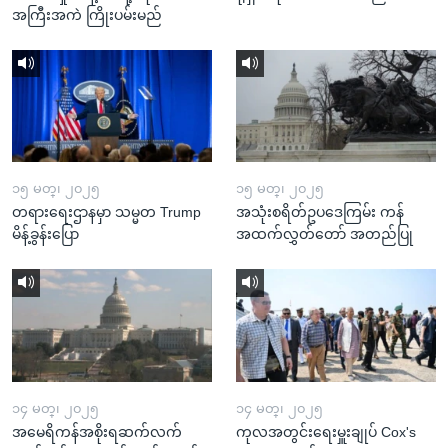
အကြီးအကဲ ကြိုးပမ်းမည်
၁၅ မတ္၊ ၂၀၂၅
၁၅ မတ္၊ ၂၀၂၅
တရားရေးဌာနမှာ သမ္မတ Trump
အသုံးစရိတ်ဥပဒေကြမ်း ကန်
မိန့်ခွန်းပြော
အထက်လွှတ်တော် အတည်ပြု
၁၄ မတ္၊ ၂၀၂၅
၁၄ မတ္၊ ၂၀၂၅
အမေရိကန်အစိုးရဆက်လက်
ကုလအတွင်းရေးမှူးချုပ် Cox's