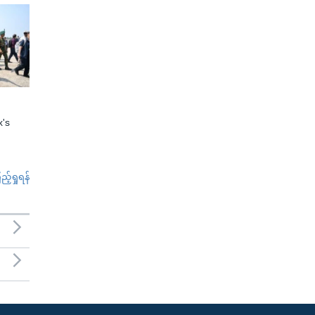
x's
်ရှုရန်