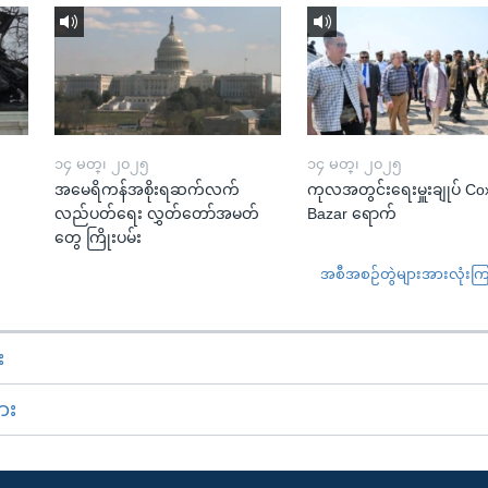
၁၄ မတ္၊ ၂၀၂၅
၁၄ မတ္၊ ၂၀၂၅
အမေရိကန်အစိုးရဆက်လက်
ကုလအတွင်းရေးမှူးချုပ် Co
လည်ပတ်ရေး လွှတ်တော်အမတ်
Bazar ရောက်
တွေ ကြိုးပမ်း
အစီအစဉ်တွဲများအားလုံးကြည့
း
ား