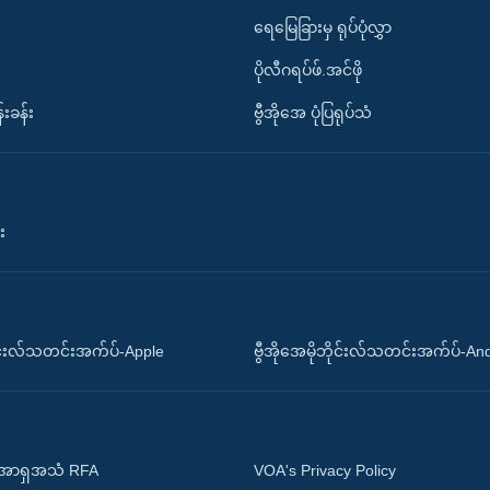
ရေမြေခြားမှ ရုပ်ပုံလွှာ
ပိုလီဂရပ်ဖ်.အင်ဖို
်းခန်း
ဗွီအိုအေ ပုံပြရုပ်သံ
း
ိုင်းလ်သတင်းအက်ပ်-Apple
ဗွီအိုအေမိုဘိုင်းလ်သတင်းအက်ပ်-An
 အာရှအသံ RFA
VOA's Privacy Policy