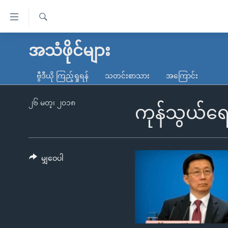
သုံး
ရ
ရှာဖွေ
လွယ်ကူ
မူလစာမျက်နှာ
အသံဖိုင်များ
ရ
စေ
မြန်မာ
လာ
ဗွီဒီယို ကြည့်ရှုရန်
သတင်းစာသား
အကြောင်း
သည့်
ဒ်
ကမ္ဘာ့သတင်းများ
Link
ဗွီဒီယို
နိုင်ငံတကာ
၂၆ မတ္၊ ၂၀၁၈
ကုန်သွယ်ရေ
များ
သတင်းလွတ်လပ်ခွင့်
အမေရိကန်
ပင်မ
ရပ်ဝန်းတခု လမ်းတခု အလွန်
တရုတ်
အကြောင်းအရာ
အင်္ဂလိပ်စာလေ့လာမယ်
အစ္စရေး-ပါလက်စတိုင်း
မျှဝေပါ
သို့
အပတ်စဉ်ကဏ္ဍများ
အမေရိကန်သုံးအီဒီယံ
ကျော်
ကြည့်
ရေဒီယိုနှင့်ရုပ်သံ အချက်အလက်များ
မကြေးမုံရဲ့ အင်္ဂလိပ်စာ
ရေဒီယို
ရန်
ရေဒီယို/တီဗွီအစီအစဉ်
ရုပ်ရှင်ထဲက အင်္ဂလိပ်စာ
တီဗွီ
ပင်မ