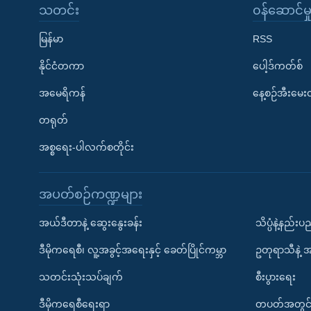
သတင်း
၀န်ဆောင်မှ
မြန်မာ
RSS
နိုင်ငံတကာ
ပေါ့ဒ်ကတ်စ်
အမေရိကန်
နေ့စဉ်အီးမေ
တရုတ်
အစ္စရေး-ပါလက်စတိုင်း
အပတ်စဉ်ကဏ္ဍများ
အယ်ဒီတာနဲ့ ဆွေးနွေးခန်း
သိပ္ပံနဲ့နည်း
ဒီမိုကရေစီ၊ လူ့အခွင့်အရေးနှင့် ခေတ်ပြိုင်ကမ္ဘာ
ဥတုရာသီနဲ့ 
သတင်းသုံးသပ်ချက်
စီးပွားရေး
ဒီမိုကရေစီရေးရာ
တပတ်အတွင်