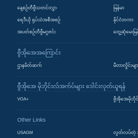
နေ့စဉ်တီဗွီသတင်းလွှာ
မြန်မာ
ရေဒီယို ရုပ်သံအစီအစဉ်
နိုင်ငံတကာ
အပတ်စဉ်တီဗွီမဂ္ဂဇင်း
တွေ့ဆုံမေးမြန
ဗွီအိုအေအကြောင်း
ဌာနမိတ်ဆက်
မီတာလှိုင်းမျာ
ဗွီအိုအေ မိုဘိုင်းလ်အက်ပ်များ ဒေါင်းလုတ်ယူရန်
Learning English
VOA+
ဗွီအိုအေမိုဘ
ဗွီအိုအေ လူမှုကွန်ယက်များ
Other Links
USAGM
လွတ်လပ်တဲ့