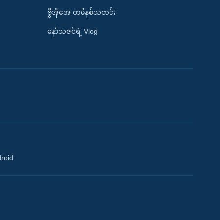
ဗွီအိုအေ တမိနစ်သတင်း
နော်သဇင်ရဲ့ Vlog
droid