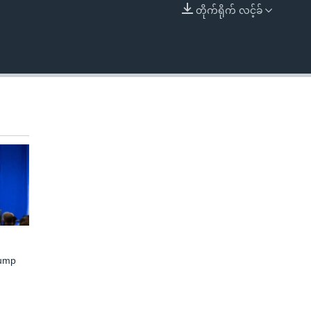
တိုက်ရိုက် လင့်ခ်
EMBED
rump