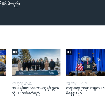
်နိုင်ပါသည်။
၁၅ မတ္၊ ၂၀၂၅
၁၅ မတ္၊ ၂၀၂၅
အပစ်ရပ်ရေးသဘောမတူရင် ရုရှား
တရားရေးဌာနမှာ သမ္မတ T
ကို G7 ဒဏ်ခတ်မည်
မိန့်ခွန်းပြော