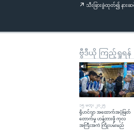
သုတပဒေသာ အင်္ဂလိပ်စာ
အ
သီးခြားခွဲထုတ်၍ နားဆင
ညွန်း
စာမျက်နှာ
သို့
ကျော်
ကြည့်
ရန်
ဗွီဒီယို ကြည့်ရှုရန်
ရှာဖွေ
ရန်
နေရာ
သို့
ကျော်
ရန်
၁၅ မတ္၊ ၂၀၂၅
ရိုဟင်ဂျာ အထောက်အပံ့ဖြတ်
တောက်မှု ဟန့်တားဖို့ ကုလ
အကြီးအကဲ ကြိုးပမ်းမည်