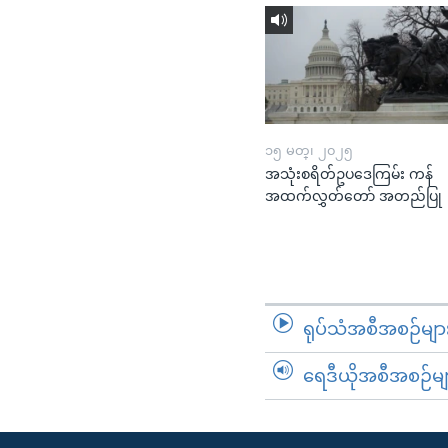
၁၅ မတ္၊ ၂၀၂၅
အသုံးစရိတ်ဥပဒေကြမ်း ကန်
အထက်လွှတ်တော် အတည်ပြု
ရုပ်သံအစီအစဉ်မျာ
ရေဒီယိုအစီအစဉ်မျ