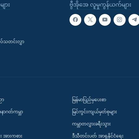
ုများ
ဗွီအိုအေ လူမှုကွန်ယက်များ
းလ်သတင်းလွှာ
ပညာ
မြန်မာပြည်မှပေးစာ
အနာဂတ်ကမ္ဘာ
မြင်ကွင်းကျယ်မှတ်စုများ
ကမ္ဘာတလွှားခရီးသွား
း အားကစား
ဒီသီတင်းပတ် အာရှနိုင်ငံရေး