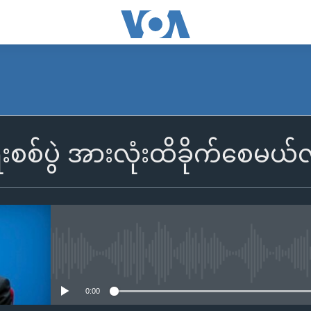
းစစ်ပွဲ အားလုံးထိခိုက်စေမယ
No media source currently availa
0:00