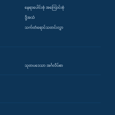
နေရာပေါင်းစုံ အကြောင်းစုံ
ဒို့အသံ
သက်တံရောင်သတင်းလွှာ
သုတပဒေသာ အင်္ဂလိပ်စာ