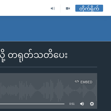
တိုက်ရိုက်
်လို့ တရုတ်သတိပေး
EMBED
ble
0:51