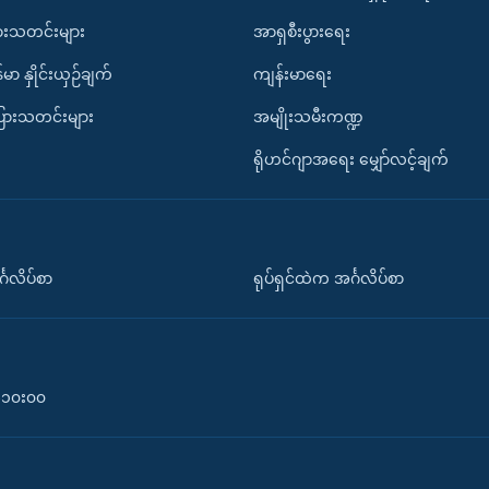
ားသတင်းများ
အာရှစီးပွားရေး
်မာ နှိုင်းယှဉ်ချက်
ကျန်းမာရေး
ပြားသတင်းများ
အမျိုးသမီးကဏ္ဍ
ရိုဟင်ဂျာအရေး မျှော်လင့်ချက်
်္ဂလိပ်စာ
ရုပ်ရှင်ထဲက အင်္ဂလိပ်စာ
၀-၁၀း၀၀