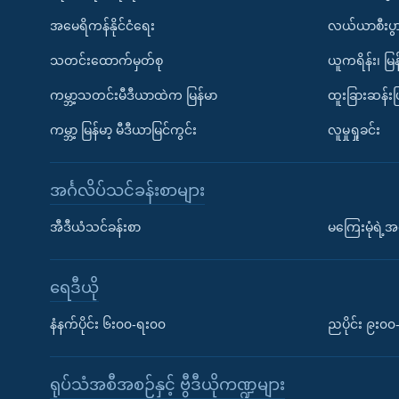
အမေရိကန်နိုင်ငံရေး
လယ်ယာစီးပွ
သတင်းထောက်မှတ်စု
ယူကရိန်း၊ မြန
ကမ္ဘာ့သတင်းမီဒီယာထဲက မြန်မာ
ထူးခြားဆန်း
ကမ္ဘာ့ မြန်မာ့ မီဒီယာမြင်ကွင်း
လူမှုရှုခင်း
အင်္ဂလိပ်သင်ခန်းစာများ
အီဒီယံသင်ခန်းစာ
မကြေးမုံရဲ့အင
ရေဒီယို
နံနက်ပိုင်း ၆း၀၀-ရး၀၀
ညပိုင်း ၉း၀
ရုပ်သံအစီအစဉ်နှင့် ဗွီဒီယိုကဏ္ဍများ