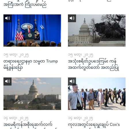
အကြီးအကဲ ကြိုးပမ်းမည်
၁၅ မတ္၊ ၂၀၂၅
၁၅ မတ္၊ ၂၀၂၅
တရားရေးဌာနမှာ သမ္မတ Trump
အသုံးစရိတ်ဥပဒေကြမ်း ကန်
မိန့်ခွန်းပြော
အထက်လွှတ်တော် အတည်ပြု
၁၄ မတ္၊ ၂၀၂၅
၁၄ မတ္၊ ၂၀၂၅
အမေရိကန်အစိုးရဆက်လက်
ကုလအတွင်းရေးမှူးချုပ် Cox's