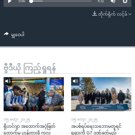
အ
0:00
4:31
သုတပဒေသာ အင်္ဂလိပ်စာ
ညွန်း
Learning English
တိုက်ရိုက် လင့်ခ်
စာမျက်နှာ
သို့
ဗွီအိုအေ လူမှုကွန်ယက်များ
ကျော်
မျှဝေပါ
ကြည့်
ရန်
ဘာသာစကားများ
ရှာဖွေ
ဗွီဒီယို ကြည့်ရှုရန်
ရန်
နေရာ
သို့
ကျော်
ရန်
၁၅ မတ္၊ ၂၀၂၅
၁၅ မတ္၊ ၂၀၂၅
ရိုဟင်ဂျာ အထောက်အပံ့ဖြတ်
အပစ်ရပ်ရေးသဘောမတူရင်
တောက်မှု ဟန့်တားဖို့ ကုလ
ရုရှားကို G7 ဒဏ်ခတ်မည်