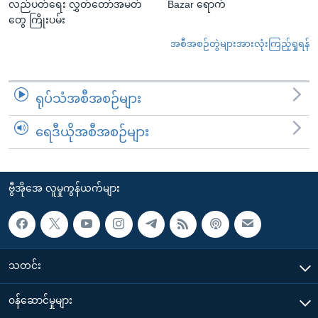
လည်ပတ်ရေး လွှတ်တော်အမတ်
Bazar ရောက်
တွေ ကြိုးပမ်း
အစီအစဉ်တွဲများအားလုံးကြည့်ရှုရန်
ရုပ်သံအစီအစဉ်များ
ရေဒီယိုအစီအစဉ်များ
ဗွီအိုအေ လူမှုကွန်ယက်များ
သတင်း
၀န်ဆောင်မှုများ