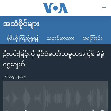
သုံး
ရ
လွယ်ကူ
အသံဖိုင်များ
မူလစာမျက်နှာ
စေ
မြန်မာ
ဗွီဒီယို ကြည့်ရှုရန်
သတင်းစာသား
အကြောင်း
သည့်
ကမ္ဘာ့သတင်းများ
Link
ဦးဝင်းမြင့်ကို နိုင်ငံတော်သမ္မတအဖြစ် မဲခွဲ
ဗွီဒီယို
နိုင်ငံတကာ
များ
သတင်းလွတ်လပ်ခွင့်
အမေရိကန်
ရွေးချယ်
ပင်မ
ရပ်ဝန်းတခု လမ်းတခု အလွန်
တရုတ်
အကြောင်းအရာ
၂၈ မတ္၊ ၂၀၁၈
သို့
အင်္ဂလိပ်စာလေ့လာမယ်
အစ္စရေး-ပါလက်စတိုင်း
ကျော်
အပတ်စဉ်ကဏ္ဍများ
အမေရိကန်သုံးအီဒီယံ
ကြည့်
ရေဒီယိုနှင့်ရုပ်သံ အချက်အလက်များ
မကြေးမုံရဲ့ အင်္ဂလိပ်စာ
ရေဒီယို
ရန်
No media source currently available
ပင်မ
ရေဒီယို/တီဗွီအစီအစဉ်
ရုပ်ရှင်ထဲက အင်္ဂလိပ်စာ
တီဗွီ