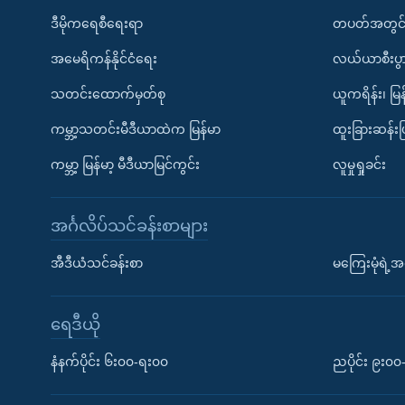
ဒီမိုကရေစီရေးရာ
တပတ်အတွင်
အမေရိကန်နိုင်ငံရေး
လယ်ယာစီးပွ
သတင်းထောက်မှတ်စု
ယူကရိန်း၊ မြန
ကမ္ဘာ့သတင်းမီဒီယာထဲက မြန်မာ
ထူးခြားဆန်း
ကမ္ဘာ့ မြန်မာ့ မီဒီယာမြင်ကွင်း
လူမှုရှုခင်း
အင်္ဂလိပ်သင်ခန်းစာများ
အီဒီယံသင်ခန်းစာ
မကြေးမုံရဲ့အင
ရေဒီယို
နံနက်ပိုင်း ၆း၀၀-ရး၀၀
ညပိုင်း ၉း၀