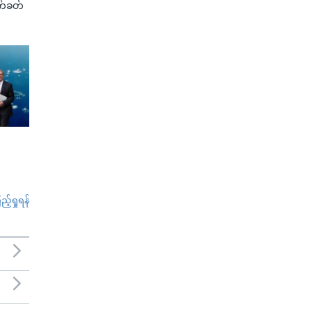
က်ခတ်
်ရှုရန်