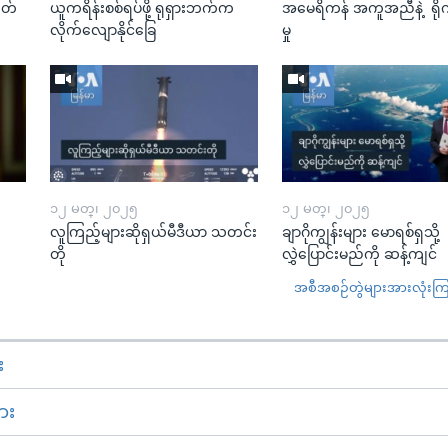
ုတ်
ယူကရိန်းစစ်ရပ်ဖို့ ရုရှားဘက်က
အမေရိကန် အကူအညီနဲ့ ရို
လိုက်လျောနိုင်ခြေ
မှု
၁၂ မတ္၊ ၂၀၂၅
၁၂ မတ္၊ ၂၀၂၅
လူကြည့်များဆိုရှယ်မီဒီယာ သတင်း
ချာဂိုကျွန်းများ မောရစ်ရှသို့
တို
လွှဲပြောင်းမည်ကို ဆန့်ကျင်
အစီအစဉ်တွဲများအားလုံးကြည့
း
ား