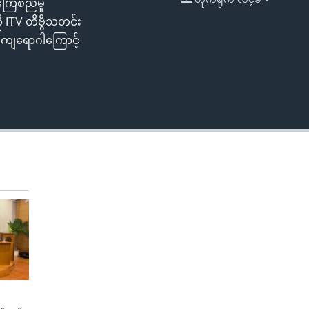
းကြံစည်မှု
EMBED
ို ITV တီဗွီသတင်း
်ကျရောဂါကြောင့်