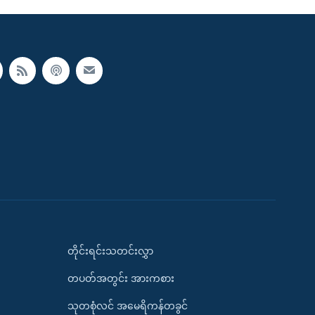
တိုင်းရင်းသတင်းလွှာ
တပတ်အတွင်း အားကစား
သုတစုံလင် အမေရိကန်တခွင်