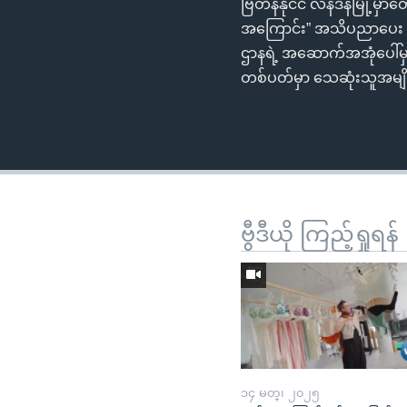
ဗြိတိန်နိုင်ငံ လန်ဒန်မြို့မ
အကြောင်း” အသိပညာပေး လှုပ်
ဌာနရဲ့ အဆောက်အအုံပေါ်မှ
တစ်ပတ်မှာ သေဆုံးသူအမျ
ဗွီဒီယို ကြည့်ရှုရန်
၁၄ မတ္၊ ၂၀၂၅