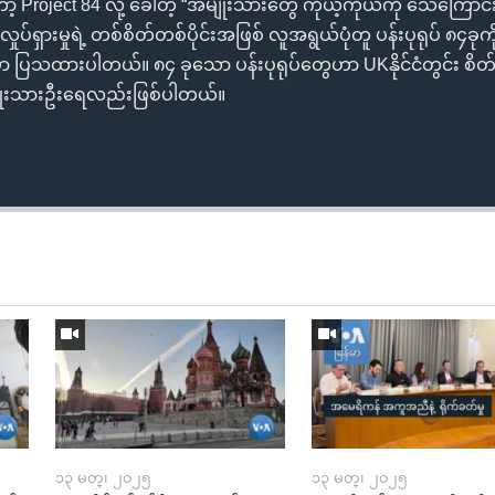
ှာတော့ Project 84 လို့ ခေါ်တဲ့ “အမျိုးသားတွေ ကိုယ့်ကိုယ်ကို သေကြောင်
ရှားမှုရဲ့ တစ်စိတ်တစ်ပိုင်းအဖြစ် လူအရွယ်ပုံတူ ပန်းပုရုပ် ၈၄ခုက
ာ ပြသထားပါတယ်။ ၈၄ ခုသော ပန်းပုရုပ်တွေဟာ UKနိုင်ငံတွင်း စိတ
ိုးသားဦးရေလည်းဖြစ်ပါတယ်။
၁၃ မတ္၊ ၂၀၂၅
၁၃ မတ္၊ ၂၀၂၅