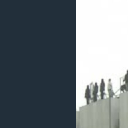
သုတပဒေသာ အင်္ဂလိပ်စာ
အ
ညွန်း
စာမျက်နှာ
သို့
ကျော်
ကြည့်
ရန်
ရှာဖွေ
ရန်
နေရာ
သို့
ကျော်
ရန်