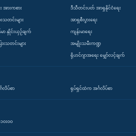
း အားကစား
ဒီသီတင်းပတ် အာရှနိုင်ငံရေး
ားသတင်းများ
အာရှစီးပွားရေး
်မာ နှိုင်းယှဉ်ချက်
ကျန်းမာရေး
ပြားသတင်းများ
အမျိုးသမီးကဏ္ဍ
ရိုဟင်ဂျာအရေး မျှော်လင့်ချက်
်္ဂလိပ်စာ
ရုပ်ရှင်ထဲက အင်္ဂလိပ်စာ
၀-၁၀း၀၀