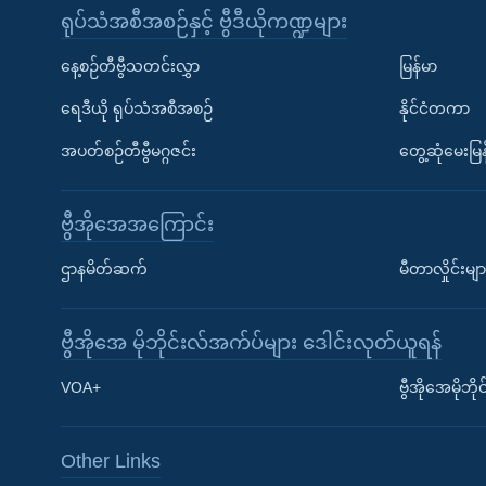
ရုပ်သံအစီအစဉ်နှင့် ဗွီဒီယိုကဏ္ဍများ
နေ့စဉ်တီဗွီသတင်းလွှာ
မြန်မာ
ရေဒီယို ရုပ်သံအစီအစဉ်
နိုင်ငံတကာ
အပတ်စဉ်တီဗွီမဂ္ဂဇင်း
တွေ့ဆုံမေးမြန
ဗွီအိုအေအကြောင်း
Learning English
ဌာနမိတ်ဆက်
မီတာလှိုင်းမျာ
ဗွီအိုအေ လူမှုကွန်ယက်များ
ဗွီအိုအေ မိုဘိုင်းလ်အက်ပ်များ ဒေါင်းလုတ်ယူရန်
VOA+
ဗွီအိုအေမိုဘ
Other Links
ဘာသာစကားများ