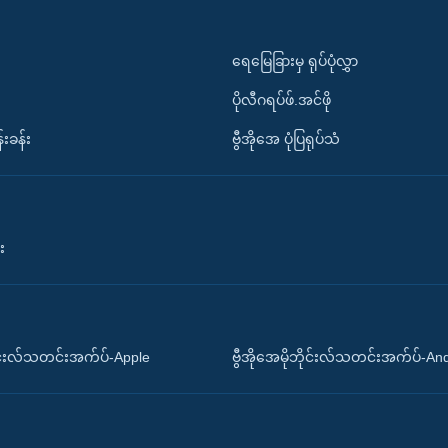
ရေမြေခြားမှ ရုပ်ပုံလွှာ
ပိုလီဂရပ်ဖ်.အင်ဖို
်းခန်း
ဗွီအိုအေ ပုံပြရုပ်သံ
း
ိုင်းလ်သတင်းအက်ပ်-Apple
ဗွီအိုအေမိုဘိုင်းလ်သတင်းအက်ပ်-An