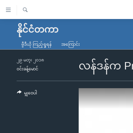
သုံး
ရ
ရှာဖွေ
လွယ်ကူ
မူလစာမျက်နှာ
နိုင်ငံတကာ
ရ
စေ
မြန်မာ
လာ
ဗွီဒီယို ကြည့်ရှုရန်
အကြောင်း
သည့်
ဒ်
ကမ္ဘာ့သတင်းများ
Link
ဗွီဒီယို
နိုင်ငံတကာ
၂၉ မတ္၊ ၂၀၁၈
လန်ဒန်က Pro
များ
၀င်းခန့်မောင်
သတင်းလွတ်လပ်ခွင့်
အမေရိကန်
ပင်မ
ရပ်ဝန်းတခု လမ်းတခု အလွန်
တရုတ်
အကြောင်းအရာ
အင်္ဂလိပ်စာလေ့လာမယ်
အစ္စရေး-ပါလက်စတိုင်း
မျှဝေပါ
သို့
အပတ်စဉ်ကဏ္ဍများ
အမေရိကန်သုံးအီဒီယံ
ကျော်
ကြည့်
ရေဒီယိုနှင့်ရုပ်သံ အချက်အလက်များ
မကြေးမုံရဲ့ အင်္ဂလိပ်စာ
ရေဒီယို
ရန်
ရေဒီယို/တီဗွီအစီအစဉ်
ရုပ်ရှင်ထဲက အင်္ဂလိပ်စာ
တီဗွီ
ပင်မ