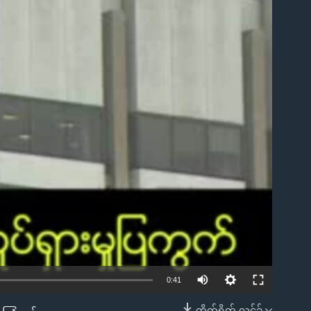
0:41
တိုက်ရိုက် လင့်ခ်