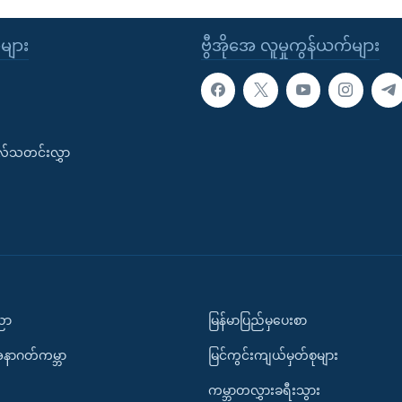
ုများ
ဗွီအိုအေ လူမှုကွန်ယက်များ
းလ်သတင်းလွှာ
ပညာ
မြန်မာပြည်မှပေးစာ
အနာဂတ်ကမ္ဘာ
မြင်ကွင်းကျယ်မှတ်စုများ
ကမ္ဘာတလွှားခရီးသွား