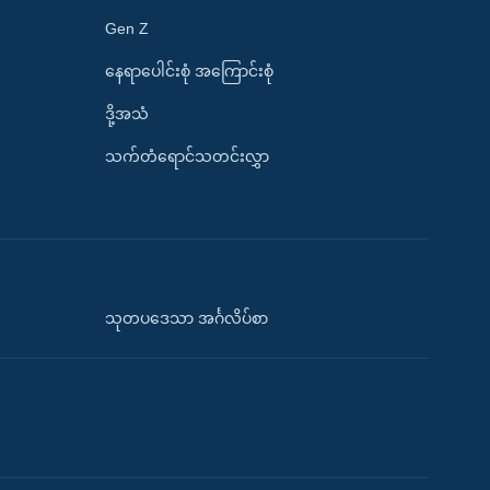
Gen Z
နေရာပေါင်းစုံ အကြောင်းစုံ
ဒို့အသံ
သက်တံရောင်သတင်းလွှာ
သုတပဒေသာ အင်္ဂလိပ်စာ