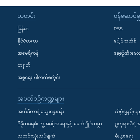
သတင်း
၀န်ဆောင်မှ
မြန်မာ
RSS
နိုင်ငံတကာ
ပေါ့ဒ်ကတ်စ်
အမေရိကန်
နေ့စဉ်အီးမေ
တရုတ်
အစ္စရေး-ပါလက်စတိုင်း
အပတ်စဉ်ကဏ္ဍများ
အယ်ဒီတာနဲ့ ဆွေးနွေးခန်း
သိပ္ပံနဲ့နည်း
ဒီမိုကရေစီ၊ လူ့အခွင့်အရေးနှင့် ခေတ်ပြိုင်ကမ္ဘာ
ဥတုရာသီနဲ့ 
သတင်းသုံးသပ်ချက်
စီးပွားရေး