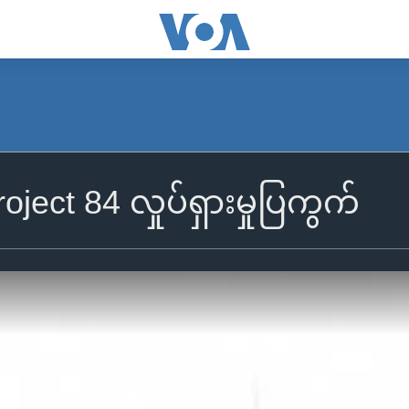
ject 84 လှုပ်ရှားမှုပြကွက်