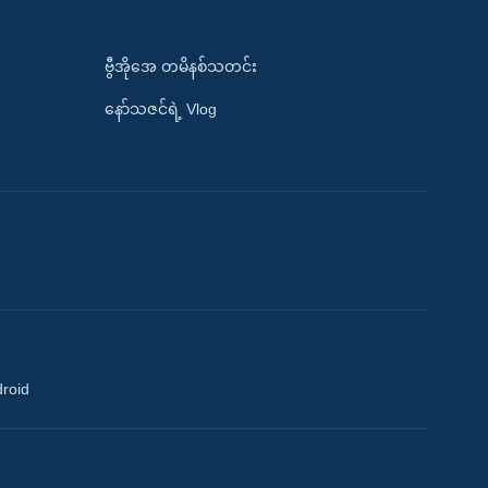
ဗွီအိုအေ တမိနစ်သတင်း
နော်သဇင်ရဲ့ Vlog
droid