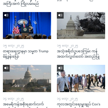
အကြီးအကဲ ကြိုးပမ်းမည်
၁၅ မတ္၊ ၂၀၂၅
၁၅ မတ္၊ ၂၀၂၅
တရားရေးဌာနမှာ သမ္မတ Trump
အသုံးစရိတ်ဥပဒေကြမ်း ကန်
မိန့်ခွန်းပြော
အထက်လွှတ်တော် အတည်ပြု
၁၄ မတ္၊ ၂၀၂၅
၁၄ မတ္၊ ၂၀၂၅
အမေရိကန်အစိုးရဆက်လက်
ကုလအတွင်းရေးမှူးချုပ် Cox's