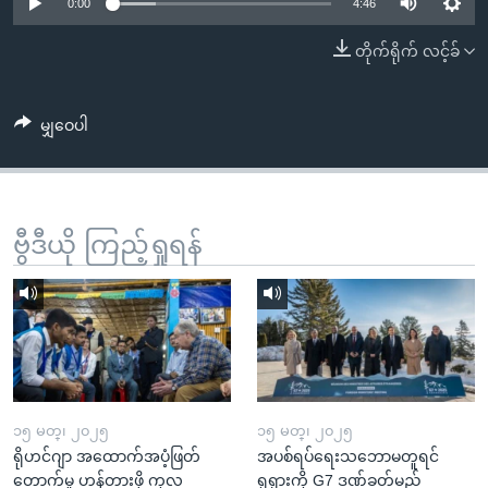
အ
0:00
4:46
သုတပဒေသာ အင်္ဂလိပ်စာ
ညွန်း
Learning English
တိုက်ရိုက် လင့်ခ်
စာမျက်နှာ
သို့
ဗွီအိုအေ လူမှုကွန်ယက်များ
ကျော်
မျှဝေပါ
ကြည့်
ရန်
ဘာသာစကားများ
ရှာဖွေ
ဗွီဒီယို ကြည့်ရှုရန်
ရန်
နေရာ
သို့
ကျော်
ရန်
၁၅ မတ္၊ ၂၀၂၅
၁၅ မတ္၊ ၂၀၂၅
ရိုဟင်ဂျာ အထောက်အပံ့ဖြတ်
အပစ်ရပ်ရေးသဘောမတူရင်
တောက်မှု ဟန့်တားဖို့ ကုလ
ရုရှားကို G7 ဒဏ်ခတ်မည်