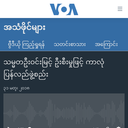
သုံး
ရ
လွယ်ကူ
အသံဖိုင်များ
မူလစာမျက်နှာ
စေ
မြန်မာ
ဗွီဒီယို ကြည့်ရှုရန်
သတင်းစာသား
အကြောင်း
သည့်
ကမ္ဘာ့သတင်းများ
Link
သမ္မတဦးဝင်းမြင့် ဦးစီးမှုဖြင့် ကာလုံ
ဗွီဒီယို
နိုင်ငံတကာ
များ
သတင်းလွတ်လပ်ခွင့်
အမေရိကန်
ပြန်လည်ဖွဲ့စည်း
ပင်မ
ရပ်ဝန်းတခု လမ်းတခု အလွန်
တရုတ်
အကြောင်းအရာ
၃၁ မတ္၊ ၂၀၁၈
သို့
အင်္ဂလိပ်စာလေ့လာမယ်
အစ္စရေး-ပါလက်စတိုင်း
ကျော်
အပတ်စဉ်ကဏ္ဍများ
အမေရိကန်သုံးအီဒီယံ
ကြည့်
ရေဒီယိုနှင့်ရုပ်သံ အချက်အလက်များ
မကြေးမုံရဲ့ အင်္ဂလိပ်စာ
ရေဒီယို
ရန်
No media source currently available
ပင်မ
ရေဒီယို/တီဗွီအစီအစဉ်
ရုပ်ရှင်ထဲက အင်္ဂလိပ်စာ
တီဗွီ