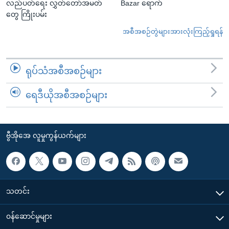
လည်ပတ်ရေး လွှတ်တော်အမတ်
Bazar ရောက်
တွေ ကြိုးပမ်း
အစီအစဉ်တွဲများအားလုံးကြည့်ရှုရန်
ရုပ်သံအစီအစဉ်များ
ရေဒီယိုအစီအစဉ်များ
ဗွီအိုအေ လူမှုကွန်ယက်များ
သတင်း
၀န်ဆောင်မှုများ