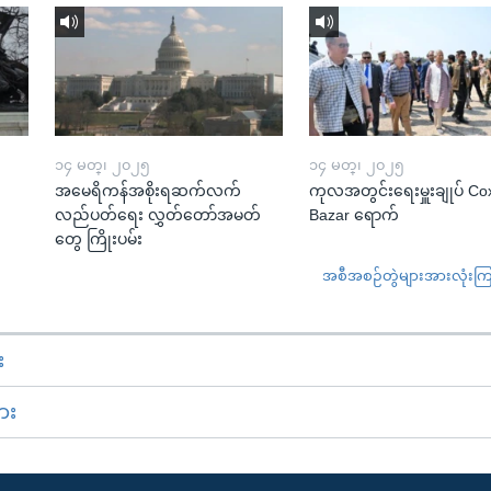
၁၄ မတ္၊ ၂၀၂၅
၁၄ မတ္၊ ၂၀၂၅
အမေရိကန်အစိုးရဆက်လက်
ကုလအတွင်းရေးမှူးချုပ် Co
လည်ပတ်ရေး လွှတ်တော်အမတ်
Bazar ရောက်
တွေ ကြိုးပမ်း
အစီအစဉ်တွဲများအားလုံးကြည့
း
ား