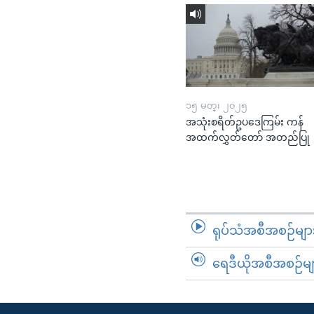
၁၅ မတ္၊ ၂၀၂၅
အသုံးစရိတ်ဥပဒေကြမ်း ကန်
အထက်လွှတ်တော် အတည်ပြု
ရုပ်သံအစီအစဉ်မျာ
ရေဒီယိုအစီအစဉ်မျ