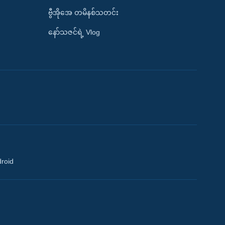
ဗွီအိုအေ တမိနစ်သတင်း
နော်သဇင်ရဲ့ Vlog
droid