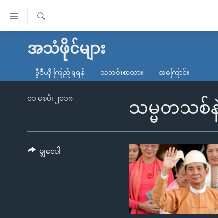
သုံး
ရ
ရှာဖွေ
လွယ်ကူ
မူလစာမျက်နှာ
အသံဖိုင်များ
ရ
စေ
မြန်မာ
လာ
ဗွီဒီယို ကြည့်ရှုရန်
သတင်းစာသား
အကြောင်း
သည့်
ဒ်
ကမ္ဘာ့သတင်းများ
Link
ဗွီဒီယို
နိုင်ငံတကာ
၀၁ ဧၿပီ၊ ၂၀၁၈
သမ္မတသစ်နဲ့
များ
သတင်းလွတ်လပ်ခွင့်
အမေရိကန်
ပင်မ
ရပ်ဝန်းတခု လမ်းတခု အလွန်
တရုတ်
အကြောင်းအရာ
အင်္ဂလိပ်စာလေ့လာမယ်
အစ္စရေး-ပါလက်စတိုင်း
မျှဝေပါ
သို့
အပတ်စဉ်ကဏ္ဍများ
အမေရိကန်သုံးအီဒီယံ
ကျော်
ကြည့်
ရေဒီယိုနှင့်ရုပ်သံ အချက်အလက်များ
မကြေးမုံရဲ့ အင်္ဂလိပ်စာ
ရေဒီယို
ရန်
ရေဒီယို/တီဗွီအစီအစဉ်
ရုပ်ရှင်ထဲက အင်္ဂလိပ်စာ
တီဗွီ
ပင်မ