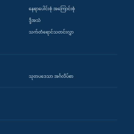
နေရာပေါင်းစုံ အကြောင်းစုံ
ဒို့အသံ
သက်တံရောင်သတင်းလွှာ
သုတပဒေသာ အင်္ဂလိပ်စာ