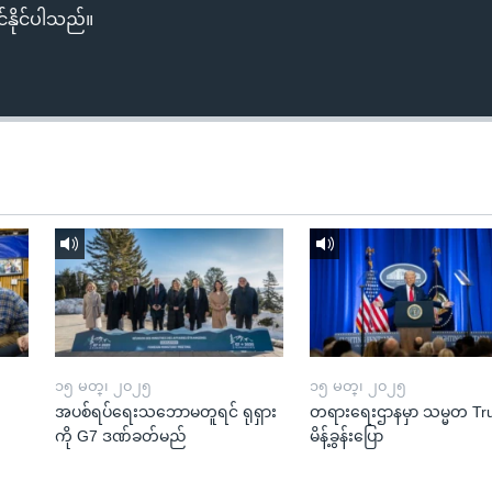
်နိုင်ပါသည်။
၁၅ မတ္၊ ၂၀၂၅
၁၅ မတ္၊ ၂၀၂၅
အပစ်ရပ်ရေးသဘောမတူရင် ရုရှား
တရားရေးဌာနမှာ သမ္မတ T
ကို G7 ဒဏ်ခတ်မည်
မိန့်ခွန်းပြော