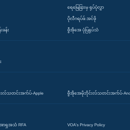
ရေမြေခြားမှ ရုပ်ပုံလွှာ
ပိုလီဂရပ်ဖ်.အင်ဖို
်းခန်း
ဗွီအိုအေ ပုံပြရုပ်သံ
း
ိုင်းလ်သတင်းအက်ပ်-Apple
ဗွီအိုအေမိုဘိုင်းလ်သတင်းအက်ပ်-An
 အာရှအသံ RFA
VOA's Privacy Policy