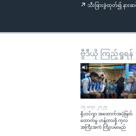
သုတပဒေသာ အင်္ဂလိပ်စာ
အ
သီးခြားခွဲထုတ်၍ နားဆင
ညွန်း
စာမျက်နှာ
သို့
ကျော်
ကြည့်
ရန်
ဗွီဒီယို ကြည့်ရှုရန်
ရှာဖွေ
ရန်
နေရာ
သို့
ကျော်
ရန်
၁၅ မတ္၊ ၂၀၂၅
ရိုဟင်ဂျာ အထောက်အပံ့ဖြတ်
တောက်မှု ဟန့်တားဖို့ ကုလ
အကြီးအကဲ ကြိုးပမ်းမည်