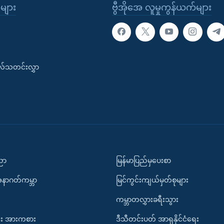
ုများ
ဗွီအိုအေ လူမှုကွန်ယက်များ
းလ်သတင်းလွှာ
ပညာ
မြန်မာပြည်မှပေးစာ
အနာဂတ်ကမ္ဘာ
မြင်ကွင်းကျယ်မှတ်စုများ
ကမ္ဘာတလွှားခရီးသွား
း အားကစား
ဒီသီတင်းပတ် အာရှနိုင်ငံရေး