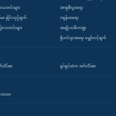
ားသတင်းများ
အာရှစီးပွားရေး
်မာ နှိုင်းယှဉ်ချက်
ကျန်းမာရေး
ပြားသတင်းများ
အမျိုးသမီးကဏ္ဍ
ရိုဟင်ဂျာအရေး မျှော်လင့်ချက်
်္ဂလိပ်စာ
ရုပ်ရှင်ထဲက အင်္ဂလိပ်စာ
၀-၁၀း၀၀