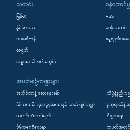
သတင်း
၀န်ဆောင်မှ
မြန်မာ
RSS
နိုင်ငံတကာ
ပေါ့ဒ်ကတ်စ်
အမေရိကန်
နေ့စဉ်အီးမေ
တရုတ်
အစ္စရေး-ပါလက်စတိုင်း
အပတ်စဉ်ကဏ္ဍများ
အယ်ဒီတာနဲ့ ဆွေးနွေးခန်း
သိပ္ပံနဲ့နည်း
ဒီမိုကရေစီ၊ လူ့အခွင့်အရေးနှင့် ခေတ်ပြိုင်ကမ္ဘာ
ဥတုရာသီနဲ့ 
သတင်းသုံးသပ်ချက်
စီးပွားရေး
ဒီမိုကရေစီရေးရာ
တပတ်အတွင်