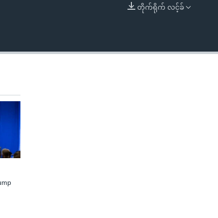
တိုက်ရိုက် လင့်ခ်
EMBED
rump