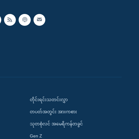
တိုင်းရင်းသတင်းလွှာ
တပတ်အတွင်း အားကစား
သုတစုံလင် အမေရိကန်တခွင်
Gen Z