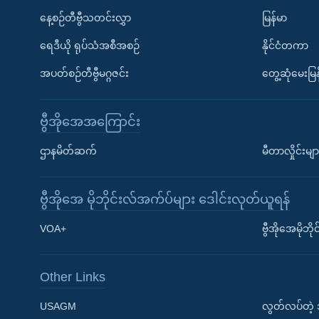
နေ့စဉ်တီဗွီသတင်းလွှာ
မြန်မာ
ရေဒီယို ရုပ်သံအစီအစဉ်
နိုင်ငံတကာ
အပတ်စဉ်တီဗွီမဂ္ဂဇင်း
တွေ့ဆုံမေးမြန
ဗွီအိုအေအကြောင်း
ဌာနမိတ်ဆက်
မီတာလှိုင်းမျာ
ဗွီအိုအေ မိုဘိုင်းလ်အက်ပ်များ ဒေါင်းလုတ်ယူရန်
Learning English
VOA+
ဗွီအိုအေမိုဘ
ဗွီအိုအေ လူမှုကွန်ယက်များ
Other Links
USAGM
လွတ်လပ်တဲ့