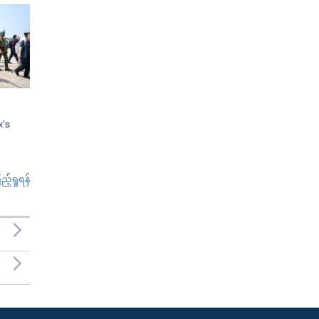
x's
်ရှုရန်