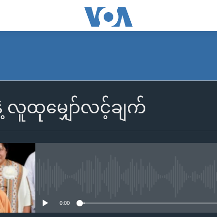
 လူထုမျှော်လင့်ချက်
No media source currently availa
0:00