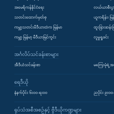
အမေရိကန်နိုင်ငံရေး
လယ်ယာစီးပွ
သတင်းထောက်မှတ်စု
ယူကရိန်း၊ မြန
ကမ္ဘာ့သတင်းမီဒီယာထဲက မြန်မာ
ထူးခြားဆန်း
ကမ္ဘာ့ မြန်မာ့ မီဒီယာမြင်ကွင်း
လူမှုရှုခင်း
အင်္ဂလိပ်သင်ခန်းစာများ
အီဒီယံသင်ခန်းစာ
မကြေးမုံရဲ့အင
ရေဒီယို
နံနက်ပိုင်း ၆း၀၀-ရး၀၀
ညပိုင်း ၉း၀
ရုပ်သံအစီအစဉ်နှင့် ဗွီဒီယိုကဏ္ဍများ