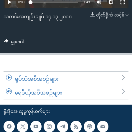
အ
0:00
1:43
သုတပဒေသာ အင်္ဂလိပ်စာ
ညွန်း
Learning English
တိုက်ရိုက် လင့်ခ်
သတင်းအကျဉ်းချုပ် ၀၄.၀၃.၂၀၁၈
စာမျက်နှာ
သို့
ဗွီအိုအေ လူမှုကွန်ယက်များ
ကျော်
ကြည့်
မျှဝေပါ
ရန်
ဘာသာစကားများ
ရှာဖွေ
ရန်
နေရာ
ရုပ်သံအစီအစဉ်များ
သို့
ကျော်
ရေဒီယိုအစီအစဉ်များ
ရန်
ဗွီအိုအေ လူမှုကွန်ယက်များ