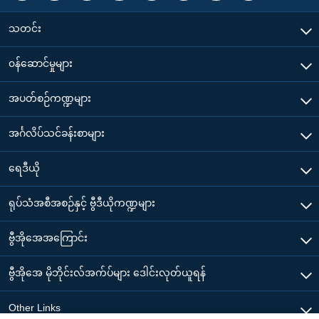
သတင်း
၀န်ဆောင်မှုများ
အပတ်စဉ်ကဏ္ဍများ
အင်္ဂလိပ်သင်ခန်းစာများ
ရေဒီယို
ရုပ်သံအစီအစဉ်နှင့် ဗွီဒီယိုကဏ္ဍများ
ဗွီအိုအေအကြောင်း
ဗွီအိုအေ မိုဘိုင်းလ်အက်ပ်များ ဒေါင်းလုတ်ယူရန်
Other Links