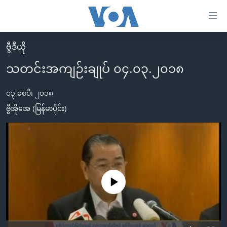
သုံး
ရ
လွယ်ကူ
ဗွီဒီယို
မူလစာမျက်နှာ
စေ
သတင်းအကျဉ်းချုပ် ၀၄.၀၃.၂၀၁၈
မြန်မာ
သည့်
ကမ္ဘာ့သတင်းများ
၀၃ ဧၿပီ၊ ၂၀၁၈
Link
ဗွီဒီယို
နိုင်ငံတကာ
ဗွီအိုအေ (မြန်မာပိုင်း)
များ
သတင်းလွတ်လပ်ခွင့်
အမေရိကန်
ပင်မ
ရပ်ဝန်းတခု လမ်းတခု အလွန်
တရုတ်
အကြောင်းအရာ
သို့
အင်္ဂလိပ်စာလေ့လာမယ်
အစ္စရေး-ပါလက်စတိုင်း
ကျော်
အပတ်စဉ်ကဏ္ဍများ
အမေရိကန်သုံးအီဒီယံ
No media source currently available
ကြည့်
ရေဒီယိုနှင့်ရုပ်သံ အချက်အလက်များ
မကြေးမုံရဲ့ အင်္ဂလိပ်စာ
ရေဒီယို
ရန်
ပင်မ
ရေဒီယို/တီဗွီအစီအစဉ်
ရုပ်ရှင်ထဲက အင်္ဂလိပ်စာ
တီဗွီ