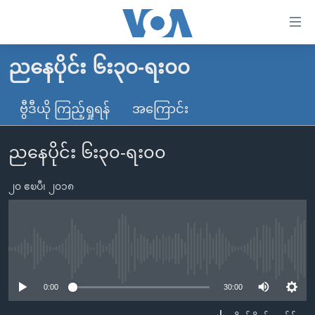
သုံး
ရ
လွယ်ကူ
ညနေပိုင်း ၆း၃၀-ရး၀၀
မူလစာမျက်နှာ
စေ
မြန်မာ
ဗွီဒီယို ကြည့်ရှုရန်
အကြောင်း
သည့်
ကမ္ဘာ့သတင်းများ
Link
ညနေပိုင်း ၆း၃၀-ရး၀၀
ဗွီဒီယို
နိုင်ငံတကာ
များ
သတင်းလွတ်လပ်ခွင့်
အမေရိကန်
ပင်မ
၂၀ ဧၿပီ၊ ၂၀၁၈
ရပ်ဝန်းတခု လမ်းတခု အလွန်
တရုတ်
အကြောင်းအရာ
သို့
အင်္ဂလိပ်စာလေ့လာမယ်
အစ္စရေး-ပါလက်စတိုင်း
ကျော်
အပတ်စဉ်ကဏ္ဍများ
အမေရိကန်သုံးအီဒီယံ
No media source currently available
ကြည့်
ရေဒီယိုနှင့်ရုပ်သံ အချက်အလက်များ
မကြေးမုံရဲ့ အင်္ဂလိပ်စာ
ရေဒီယို
ရန်
0:00
30:00
ပင်မ
ရေဒီယို/တီဗွီအစီအစဉ်
ရုပ်ရှင်ထဲက အင်္ဂလိပ်စာ
တီဗွီ