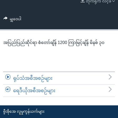
တိုက်ရိုက် လင့်ခ်
အ
သုတပဒေသာ အင်္ဂလိပ်စာ
ညွန်း
Learning English
စာမျက်နှာ
မျှဝေပါ
သို့
ဗွီအိုအေ လူမှုကွန်ယက်များ
ကျော်
ကြည့်
အပြည်ပြည်ဆိုင်ရာ စံတော်ချိန် 1200 ကြာမြင့်ချိန် မိနစ် ၃၀
ရန်
ဘာသာစကားများ
ရှာဖွေ
ရန်
နေရာ
သို့
ရုပ်သံအစီအစဉ်များ
ကျော်
ရန်
ရေဒီယိုအစီအစဉ်များ
ဗွီအိုအေ လူမှုကွန်ယက်များ