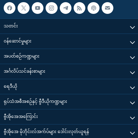
သတင်း
၀န်ဆောင်မှုများ
အပတ်စဉ်ကဏ္ဍများ
အင်္ဂလိပ်သင်ခန်းစာများ
ရေဒီယို
ရုပ်သံအစီအစဉ်နှင့် ဗွီဒီယိုကဏ္ဍများ
ဗွီအိုအေအကြောင်း
ဗွီအိုအေ မိုဘိုင်းလ်အက်ပ်များ ဒေါင်းလုတ်ယူရန်