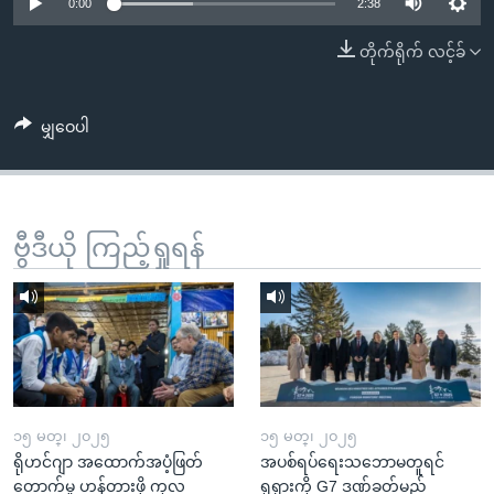
အ
0:00
2:38
သုတပဒေသာ အင်္ဂလိပ်စာ
ညွန်း
Learning English
တိုက်ရိုက် လင့်ခ်
စာမျက်နှာ
သို့
ဗွီအိုအေ လူမှုကွန်ယက်များ
ကျော်
မျှဝေပါ
ကြည့်
ရန်
ဘာသာစကားများ
ရှာဖွေ
ဗွီဒီယို ကြည့်ရှုရန်
ရန်
နေရာ
သို့
ကျော်
ရန်
၁၅ မတ္၊ ၂၀၂၅
၁၅ မတ္၊ ၂၀၂၅
ရိုဟင်ဂျာ အထောက်အပံ့ဖြတ်
အပစ်ရပ်ရေးသဘောမတူရင်
တောက်မှု ဟန့်တားဖို့ ကုလ
ရုရှားကို G7 ဒဏ်ခတ်မည်