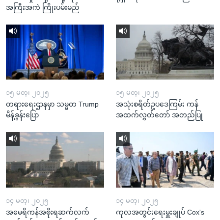
အကြီးအကဲ ကြိုးပမ်းမည်
၁၅ မတ္၊ ၂၀၂၅
၁၅ မတ္၊ ၂၀၂၅
တရားရေးဌာနမှာ သမ္မတ Trump
အသုံးစရိတ်ဥပဒေကြမ်း ကန်
မိန့်ခွန်းပြော
အထက်လွှတ်တော် အတည်ပြု
၁၄ မတ္၊ ၂၀၂၅
၁၄ မတ္၊ ၂၀၂၅
အမေရိကန်အစိုးရဆက်လက်
ကုလအတွင်းရေးမှူးချုပ် Cox's