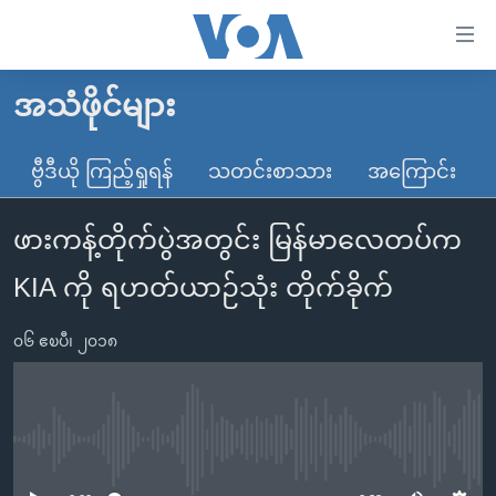
သုံး
ရ
လွယ်ကူ
အသံဖိုင်များ
မူလစာမျက်နှာ
စေ
မြန်မာ
ဗွီဒီယို ကြည့်ရှုရန်
သတင်းစာသား
အကြောင်း
သည့်
ကမ္ဘာ့သတင်းများ
Link
ဖားကန့်တိုက်ပွဲအတွင်း မြန်မာလေတပ်က
ဗွီဒီယို
နိုင်ငံတကာ
များ
သတင်းလွတ်လပ်ခွင့်
အမေရိကန်
KIA ကို ရဟတ်ယာဉ်သုံး တိုက်ခိုက်
ပင်မ
ရပ်ဝန်းတခု လမ်းတခု အလွန်
တရုတ်
အကြောင်းအရာ
၀၆ ဧၿပီ၊ ၂၀၁၈
သို့
အင်္ဂလိပ်စာလေ့လာမယ်
အစ္စရေး-ပါလက်စတိုင်း
ကျော်
အပတ်စဉ်ကဏ္ဍများ
အမေရိကန်သုံးအီဒီယံ
ကြည့်
ရေဒီယိုနှင့်ရုပ်သံ အချက်အလက်များ
မကြေးမုံရဲ့ အင်္ဂလိပ်စာ
ရေဒီယို
ရန်
No media source currently available
ပင်မ
ရေဒီယို/တီဗွီအစီအစဉ်
ရုပ်ရှင်ထဲက အင်္ဂလိပ်စာ
တီဗွီ