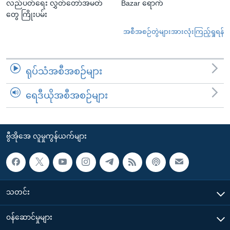
လည်ပတ်ရေး လွှတ်တော်အမတ်
Bazar ရောက်
တွေ ကြိုးပမ်း
အစီအစဉ်တွဲများအားလုံးကြည့်ရှုရန်
ရုပ်သံအစီအစဉ်များ
ရေဒီယိုအစီအစဉ်များ
ဗွီအိုအေ လူမှုကွန်ယက်များ
သတင်း
၀န်ဆောင်မှုများ