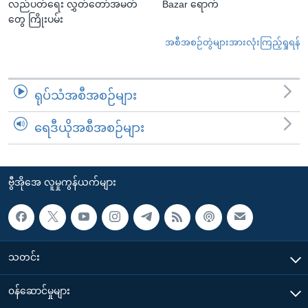
လည်ပတ်ရေး လွှတ်တော်အမတ်
Bazar ရောက်
တွေ ကြိုးပမ်း
အစီအစဉ်တွဲများအားလုံးကြည့်ရှုရန်
ရုပ်သံအစီအစဉ်များ
ရေဒီယိုအစီအစဉ်များ
ဗွီအိုအေ လူမှုကွန်ယက်များ
သတင်း
၀န်ဆောင်မှုများ