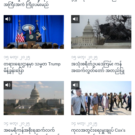
အကြီးအကဲ ကြိုးပမ်းမည်
၁၅ မတ္၊ ၂၀၂၅
၁၅ မတ္၊ ၂၀၂၅
တရားရေးဌာနမှာ သမ္မတ Trump
အသုံးစရိတ်ဥပဒေကြမ်း ကန်
မိန့်ခွန်းပြော
အထက်လွှတ်တော် အတည်ပြု
၁၄ မတ္၊ ၂၀၂၅
၁၄ မတ္၊ ၂၀၂၅
အမေရိကန်အစိုးရဆက်လက်
ကုလအတွင်းရေးမှူးချုပ် Cox's