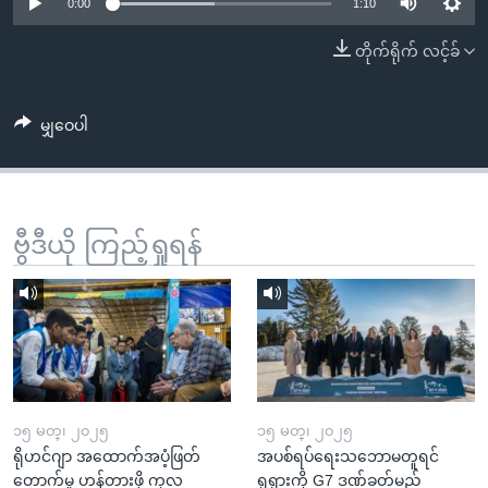
အ
0:00
1:10
သုတပဒေသာ အင်္ဂလိပ်စာ
ညွန်း
Learning English
တိုက်ရိုက် လင့်ခ်
စာမျက်နှာ
သို့
ဗွီအိုအေ လူမှုကွန်ယက်များ
ကျော်
မျှဝေပါ
ကြည့်
ရန်
ဘာသာစကားများ
ရှာဖွေ
ဗွီဒီယို ကြည့်ရှုရန်
ရန်
နေရာ
သို့
ကျော်
ရန်
၁၅ မတ္၊ ၂၀၂၅
၁၅ မတ္၊ ၂၀၂၅
ရိုဟင်ဂျာ အထောက်အပံ့ဖြတ်
အပစ်ရပ်ရေးသဘောမတူရင်
တောက်မှု ဟန့်တားဖို့ ကုလ
ရုရှားကို G7 ဒဏ်ခတ်မည်