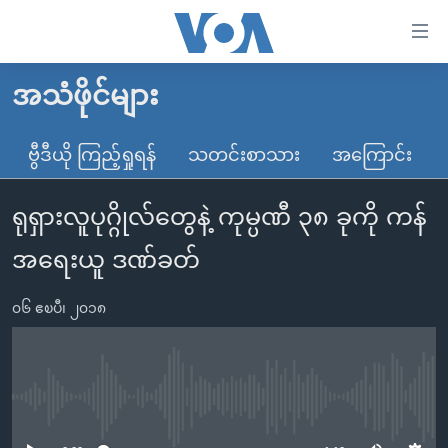
သုံး
ရ
လွယ်ကူ
အသံဖိုင်များ
မူလစာမျက်နှာ
စေ
မြန်မာ
ဗွီဒီယို ကြည့်ရှုရန်
သတင်းစာသား
အကြောင်း
သည့်
ကမ္ဘာ့သတင်းများ
Link
ရုရှားလူပုဂ္ဂိုလ်တွေနဲ့ ကုမ္ပဏီ ၃၈ ခုကို ကန်
ဗွီဒီယို
နိုင်ငံတကာ
များ
သတင်းလွတ်လပ်ခွင့်
အမေရိကန်
အရေးယူ ဒဏ်ခတ်
ပင်မ
ရပ်ဝန်းတခု လမ်းတခု အလွန်
တရုတ်
အကြောင်းအရာ
၀၆ ဧၿပီ၊ ၂၀၁၈
သို့
အင်္ဂလိပ်စာလေ့လာမယ်
အစ္စရေး-ပါလက်စတိုင်း
ကျော်
အပတ်စဉ်ကဏ္ဍများ
အမေရိကန်သုံးအီဒီယံ
ကြည့်
ရေဒီယိုနှင့်ရုပ်သံ အချက်အလက်များ
မကြေးမုံရဲ့ အင်္ဂလိပ်စာ
ရေဒီယို
ရန်
No media source currently available
ပင်မ
ရေဒီယို/တီဗွီအစီအစဉ်
ရုပ်ရှင်ထဲက အင်္ဂလိပ်စာ
တီဗွီ