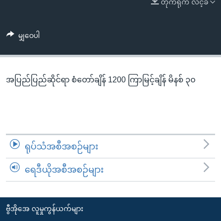
တိုက်ရိုက် လင့်ခ်
အ
သုတပဒေသာ အင်္ဂလိပ်စာ
ညွန်း
Learning English
စာမျက်နှာ
မျှဝေပါ
သို့
ဗွီအိုအေ လူမှုကွန်ယက်များ
ကျော်
ကြည့်
အပြည်ပြည်ဆိုင်ရာ စံတော်ချိန် 1200 ကြာမြင့်ချိန် မိနစ် ၃၀
ရန်
ဘာသာစကားများ
ရှာဖွေ
ရန်
နေရာ
သို့
ရုပ်သံအစီအစဉ်များ
ကျော်
ရန်
ရေဒီယိုအစီအစဉ်များ
ဗွီအိုအေ လူမှုကွန်ယက်များ