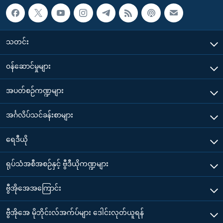
သတင်း
၀န်ဆောင်မှုများ
အပတ်စဉ်ကဏ္ဍများ
အင်္ဂလိပ်သင်ခန်းစာများ
ရေဒီယို
ရုပ်သံအစီအစဉ်နှင့် ဗွီဒီယိုကဏ္ဍများ
ဗွီအိုအေအကြောင်း
ဗွီအိုအေ မိုဘိုင်းလ်အက်ပ်များ ဒေါင်းလုတ်ယူရန်