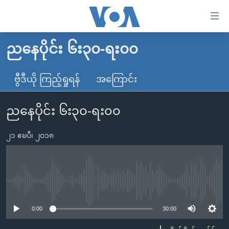
သုံး
ရ
လွယ်ကူ
ညနေပိုင်း ၆း၃၀-ရး၀၀
မူလစာမျက်နှာ
စေ
မြန်မာ
ဗွီဒီယို ကြည့်ရှုရန်
အကြောင်း
သည့်
ကမ္ဘာ့သတင်းများ
Link
ညနေပိုင်း ၆း၃၀-ရး၀၀
ဗွီဒီယို
နိုင်ငံတကာ
များ
သတင်းလွတ်လပ်ခွင့်
အမေရိကန်
ပင်မ
၂၁ ဧၿပီ၊ ၂၀၁၈
ရပ်ဝန်းတခု လမ်းတခု အလွန်
တရုတ်
အကြောင်းအရာ
သို့
အင်္ဂလိပ်စာလေ့လာမယ်
အစ္စရေး-ပါလက်စတိုင်း
ကျော်
အပတ်စဉ်ကဏ္ဍများ
အမေရိကန်သုံးအီဒီယံ
No media source currently available
ကြည့်
ရေဒီယိုနှင့်ရုပ်သံ အချက်အလက်များ
မကြေးမုံရဲ့ အင်္ဂလိပ်စာ
ရေဒီယို
ရန်
0:00
30:00
ပင်မ
ရေဒီယို/တီဗွီအစီအစဉ်
ရုပ်ရှင်ထဲက အင်္ဂလိပ်စာ
တီဗွီ