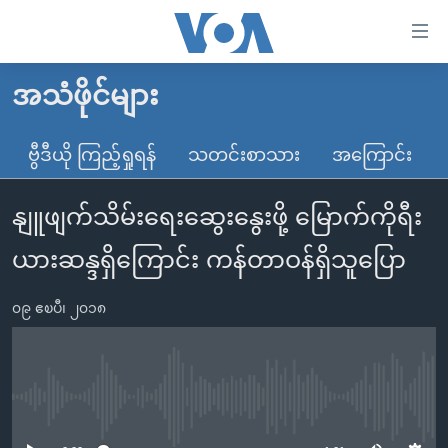
သုံး
ရ
လွယ်ကူ
အသံဖိုင်များ
မူလစာမျက်နှာ
စေ
မြန်မာ
ဗွီဒီယို ကြည့်ရှုရန်
သတင်းစာသား
အကြောင်း
သည့်
ကမ္ဘာ့သတင်းများ
Link
နျူဖျက်သိမ်းရေးဆွေးနွေးဖို့ မြောက်ကိုရီး
ဗွီဒီယို
နိုင်ငံတကာ
များ
သတင်းလွတ်လပ်ခွင့်
အမေရိကန်
ယားဆန္ဒရှိကြောင်း ကန်တာဝန်ရှိသူပြော
ပင်မ
ရပ်ဝန်းတခု လမ်းတခု အလွန်
တရုတ်
အကြောင်းအရာ
၀၉ ဧၿပီ၊ ၂၀၁၈
သို့
အင်္ဂလိပ်စာလေ့လာမယ်
အစ္စရေး-ပါလက်စတိုင်း
ကျော်
အပတ်စဉ်ကဏ္ဍများ
အမေရိကန်သုံးအီဒီယံ
ကြည့်
ရေဒီယိုနှင့်ရုပ်သံ အချက်အလက်များ
မကြေးမုံရဲ့ အင်္ဂလိပ်စာ
ရေဒီယို
ရန်
No media source currently available
ပင်မ
ရေဒီယို/တီဗွီအစီအစဉ်
ရုပ်ရှင်ထဲက အင်္ဂလိပ်စာ
တီဗွီ