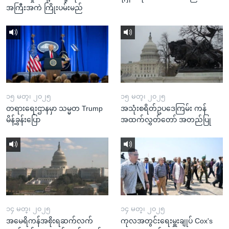
အကြီးအကဲ ကြိုးပမ်းမည်
၁၅ မတ္၊ ၂၀၂၅
၁၅ မတ္၊ ၂၀၂၅
တရားရေးဌာနမှာ သမ္မတ Trump
အသုံးစရိတ်ဥပဒေကြမ်း ကန်
မိန့်ခွန်းပြော
အထက်လွှတ်တော် အတည်ပြု
၁၄ မတ္၊ ၂၀၂၅
၁၄ မတ္၊ ၂၀၂၅
အမေရိကန်အစိုးရဆက်လက်
ကုလအတွင်းရေးမှူးချုပ် Cox's