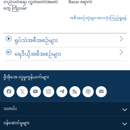
လည်ပတ်ရေး လွှတ်တော်အမတ်
Bazar ရောက်
တွေ ကြိုးပမ်း
အစီအစဉ်တွဲများအားလုံးကြည့်ရှုရန်
ရုပ်သံအစီအစဉ်များ
ရေဒီယိုအစီအစဉ်များ
ဗွီအိုအေ လူမှုကွန်ယက်များ
သတင်း
၀န်ဆောင်မှုများ