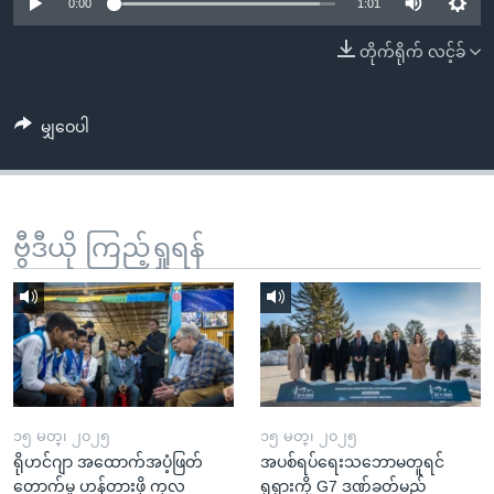
အ
0:00
1:01
သုတပဒေသာ အင်္ဂလိပ်စာ
ညွန်း
Learning English
တိုက်ရိုက် လင့်ခ်
စာမျက်နှာ
သို့
ဗွီအိုအေ လူမှုကွန်ယက်များ
ကျော်
မျှဝေပါ
ကြည့်
ရန်
ဘာသာစကားများ
ရှာဖွေ
ဗွီဒီယို ကြည့်ရှုရန်
ရန်
နေရာ
သို့
ကျော်
ရန်
၁၅ မတ္၊ ၂၀၂၅
၁၅ မတ္၊ ၂၀၂၅
ရိုဟင်ဂျာ အထောက်အပံ့ဖြတ်
အပစ်ရပ်ရေးသဘောမတူရင်
တောက်မှု ဟန့်တားဖို့ ကုလ
ရုရှားကို G7 ဒဏ်ခတ်မည်