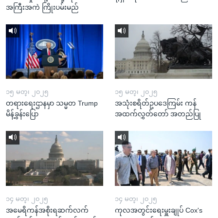
အကြီးအကဲ ကြိုးပမ်းမည်
၁၅ မတ္၊ ၂၀၂၅
၁၅ မတ္၊ ၂၀၂၅
တရားရေးဌာနမှာ သမ္မတ Trump
အသုံးစရိတ်ဥပဒေကြမ်း ကန်
မိန့်ခွန်းပြော
အထက်လွှတ်တော် အတည်ပြု
၁၄ မတ္၊ ၂၀၂၅
၁၄ မတ္၊ ၂၀၂၅
အမေရိကန်အစိုးရဆက်လက်
ကုလအတွင်းရေးမှူးချုပ် Cox's