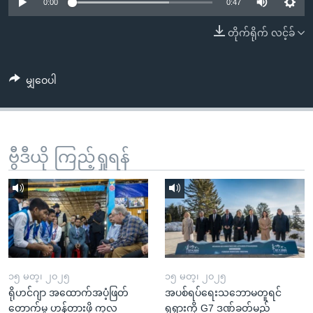
အ
0:00
0:47
သုတပဒေသာ အင်္ဂလိပ်စာ
ညွန်း
Learning English
တိုက်ရိုက် လင့်ခ်
စာမျက်နှာ
သို့
ဗွီအိုအေ လူမှုကွန်ယက်များ
ကျော်
မျှဝေပါ
ကြည့်
ရန်
ဘာသာစကားများ
ရှာဖွေ
ဗွီဒီယို ကြည့်ရှုရန်
ရန်
နေရာ
သို့
ကျော်
ရန်
၁၅ မတ္၊ ၂၀၂၅
၁၅ မတ္၊ ၂၀၂၅
ရိုဟင်ဂျာ အထောက်အပံ့ဖြတ်
အပစ်ရပ်ရေးသဘောမတူရင်
တောက်မှု ဟန့်တားဖို့ ကုလ
ရုရှားကို G7 ဒဏ်ခတ်မည်