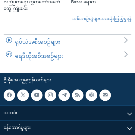
လည်ပတ်ရေး လွှတ်တော်အမတ်
Bazar ရောက်
တွေ ကြိုးပမ်း
အစီအစဉ်တွဲများအားလုံးကြည့်ရှုရန်
ရုပ်သံအစီအစဉ်များ
ရေဒီယိုအစီအစဉ်များ
ဗွီအိုအေ လူမှုကွန်ယက်များ
သတင်း
၀န်ဆောင်မှုများ