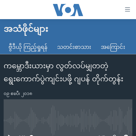
သုံး
ရ
လွယ်ကူ
အသံဖိုင်များ
မူလစာမျက်နှာ
စေ
မြန်မာ
ဗွီဒီယို ကြည့်ရှုရန်
သတင်းစာသား
အကြောင်း
သည့်
ကမ္ဘာ့သတင်းများ
Link
ကမ္ဘောဒီးယားမှာ လွတ်လပ်မျှတတဲ့
ဗွီဒီယို
နိုင်ငံတကာ
များ
သတင်းလွတ်လပ်ခွင့်
အမေရိကန်
ရွေးကောက်ပွဲကျင်းပဖို့ ဂျပန် တိုက်တွန်း
ပင်မ
ရပ်ဝန်းတခု လမ်းတခု အလွန်
တရုတ်
အကြောင်းအရာ
၀၉ ဧၿပီ၊ ၂၀၁၈
သို့
အင်္ဂလိပ်စာလေ့လာမယ်
အစ္စရေး-ပါလက်စတိုင်း
ကျော်
အပတ်စဉ်ကဏ္ဍများ
အမေရိကန်သုံးအီဒီယံ
ကြည့်
ရေဒီယိုနှင့်ရုပ်သံ အချက်အလက်များ
မကြေးမုံရဲ့ အင်္ဂလိပ်စာ
ရေဒီယို
ရန်
No media source currently available
ပင်မ
ရေဒီယို/တီဗွီအစီအစဉ်
ရုပ်ရှင်ထဲက အင်္ဂလိပ်စာ
တီဗွီ