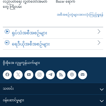
လည်ပတ်ရေး လွှတ်တော်အမတ်
Bazar ရောက်
တွေ ကြိုးပမ်း
အစီအစဉ်တွဲများအားလုံးကြည့်ရှုရန်
ရုပ်သံအစီအစဉ်များ
ရေဒီယိုအစီအစဉ်များ
ဗွီအိုအေ လူမှုကွန်ယက်များ
သတင်း
၀န်ဆောင်မှုများ