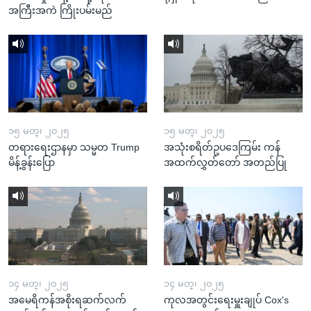
အကြီးအကဲ ကြိုးပမ်းမည်
၁၅ မတ္၊ ၂၀၂၅
၁၅ မတ္၊ ၂၀၂၅
တရားရေးဌာနမှာ သမ္မတ Trump
အသုံးစရိတ်ဥပဒေကြမ်း ကန်
မိန့်ခွန်းပြော
အထက်လွှတ်တော် အတည်ပြု
၁၄ မတ္၊ ၂၀၂၅
၁၄ မတ္၊ ၂၀၂၅
အမေရိကန်အစိုးရဆက်လက်
ကုလအတွင်းရေးမှူးချုပ် Cox's