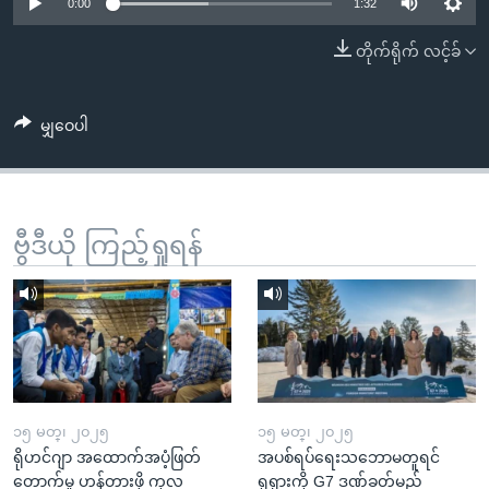
အ
0:00
1:32
သုတပဒေသာ အင်္ဂလိပ်စာ
ညွန်း
Learning English
တိုက်ရိုက် လင့်ခ်
စာမျက်နှာ
သို့
ဗွီအိုအေ လူမှုကွန်ယက်များ
ကျော်
မျှဝေပါ
ကြည့်
ရန်
ဘာသာစကားများ
ရှာဖွေ
ဗွီဒီယို ကြည့်ရှုရန်
ရန်
နေရာ
သို့
ကျော်
ရန်
၁၅ မတ္၊ ၂၀၂၅
၁၅ မတ္၊ ၂၀၂၅
ရိုဟင်ဂျာ အထောက်အပံ့ဖြတ်
အပစ်ရပ်ရေးသဘောမတူရင်
တောက်မှု ဟန့်တားဖို့ ကုလ
ရုရှားကို G7 ဒဏ်ခတ်မည်