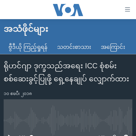
သုံး
ရ
လွယ်ကူ
အသံဖိုင်များ
မူလစာမျက်နှာ
စေ
မြန်မာ
ဗွီဒီယို ကြည့်ရှုရန်
သတင်းစာသား
အကြောင်း
သည့်
ကမ္ဘာ့သတင်းများ
Link
ရိုဟင်ဂျာ ဒုက္ခသည်အရေး ICC စုံစမ်း
ဗွီဒီယို
နိုင်ငံတကာ
များ
သတင်းလွတ်လပ်ခွင့်
အမေရိကန်
စစ်ဆေးခွင့်ပြုဖို့ ရှေ့နေချုပ် လျှောက်ထား
ပင်မ
ရပ်ဝန်းတခု လမ်းတခု အလွန်
တရုတ်
အကြောင်းအရာ
၁၀ ဧၿပီ၊ ၂၀၁၈
သို့
အင်္ဂလိပ်စာလေ့လာမယ်
အစ္စရေး-ပါလက်စတိုင်း
ကျော်
အပတ်စဉ်ကဏ္ဍများ
အမေရိကန်သုံးအီဒီယံ
ကြည့်
ရေဒီယိုနှင့်ရုပ်သံ အချက်အလက်များ
မကြေးမုံရဲ့ အင်္ဂလိပ်စာ
ရေဒီယို
ရန်
No media source currently available
ပင်မ
ရေဒီယို/တီဗွီအစီအစဉ်
ရုပ်ရှင်ထဲက အင်္ဂလိပ်စာ
တီဗွီ