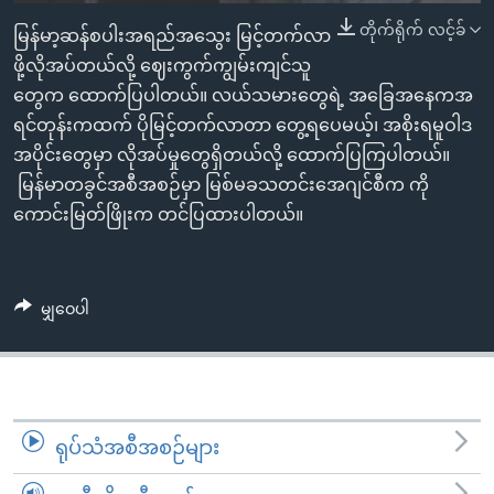
အ
သုတပဒေသာ အင်္ဂလိပ်စာ
တိုက်ရိုက် လင့်ခ်
မြန်မာ့ဆန်စပါးအရည်အသွေး မြင့်တက်လာ
ညွန်း
Learning English
ဖို့လိုအပ်တယ်လို့ ဈေးကွက်ကျွမ်းကျင်သူ
စာမျက်နှာ
တွေက ထောက်ပြပါတယ်။ လယ်သမားတွေရဲ့ အခြေအနေကအ
သို့
ဗွီအိုအေ လူမှုကွန်ယက်များ
ရင်တုန်းကထက် ပိုမြင့်တက်လာတာ တွေ့ရပေမယ့်၊ အစိုးရမူဝါဒ
ကျော်
အပိုင်းတွေမှာ လိုအပ်မှုတွေရှိတယ်လို့ ထောက်ပြကြပါတယ်။
ကြည့်
မြန်မာတခွင်အစီအစဉ်မှာ မြစ်မခသတင်းအေဂျင်စီက ကို
ရန်
ဘာသာစကားများ
ကောင်းမြတ်ဖြိုးက တင်ပြထားပါတယ်။
ရှာဖွေ
ရန်
နေရာ
သို့
မျှဝေပါ
ကျော်
ရန်
ရုပ်သံအစီအစဉ်များ