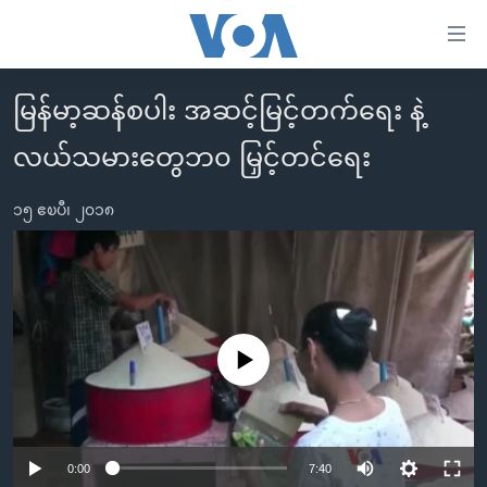
သုံး
ရ
လွယ်ကူ
မြန်မာ့ဆန်စပါး အဆင့်မြင့်တက်ရေး နဲ့
မူလစာမျက်နှာ
စေ
လယ်သမားတွေဘ၀ မြှင့်တင်ရေး
မြန်မာ
သည့်
ကမ္ဘာ့သတင်းများ
Link
၁၅ ဧၿပီ၊ ၂၀၁၈
ဗွီဒီယို
နိုင်ငံတကာ
များ
သတင်းလွတ်လပ်ခွင့်
အမေရိကန်
ပင်မ
ရပ်ဝန်းတခု လမ်းတခု အလွန်
တရုတ်
အကြောင်းအရာ
သို့
အင်္ဂလိပ်စာလေ့လာမယ်
အစ္စရေး-ပါလက်စတိုင်း
No media source currently available
ကျော်
အပတ်စဉ်ကဏ္ဍများ
အမေရိကန်သုံးအီဒီယံ
ကြည့်
ရေဒီယိုနှင့်ရုပ်သံ အချက်အလက်များ
မကြေးမုံရဲ့ အင်္ဂလိပ်စာ
ရေဒီယို
ရန်
ပင်မ
ရေဒီယို/တီဗွီအစီအစဉ်
ရုပ်ရှင်ထဲက အင်္ဂလိပ်စာ
တီဗွီ
0:00
7:40