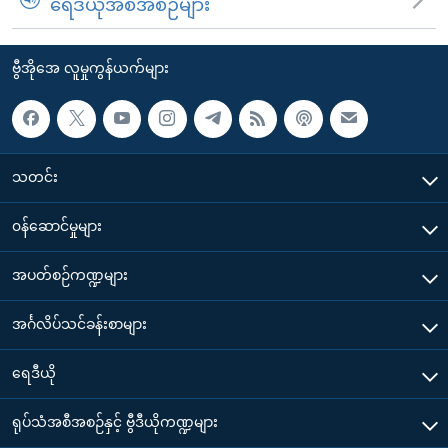
ရေဒီယိုအစီအစဉ်များ
ဗွီအိုအေ လူမှုကွန်ယက်များ
သတင်း
၀န်ဆောင်မှုများ
အပတ်စဉ်ကဏ္ဍများ
အင်္ဂလိပ်သင်ခန်းစာများ
ရေဒီယို
ရုပ်သံအစီအစဉ်နှင့် ဗွီဒီယိုကဏ္ဍများ