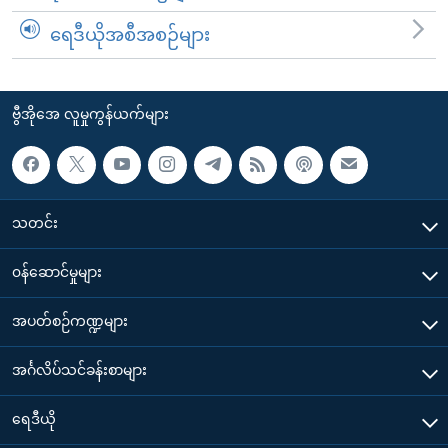
ရေဒီယိုအစီအစဉ်များ
ဗွီအိုအေ လူမှုကွန်ယက်များ
သတင်း
၀န်ဆောင်မှုများ
အပတ်စဉ်ကဏ္ဍများ
အင်္ဂလိပ်သင်ခန်းစာများ
ရေဒီယို