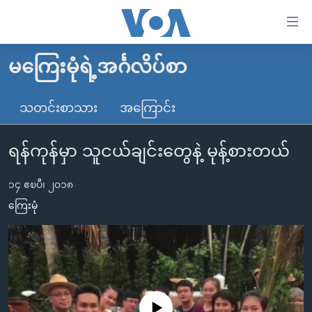
သုံး
ရ
လွယ်ကူ
မကြေးမုံရဲ့အင်္ဂလိပ်စာ
မူလစာမျက်နှာ
စေ
မြန်မာ
သတင်းစာသား
အကြောင်း
သည့်
ကမ္ဘာ့သတင်းများ
Link
ရန်ကုန်မှာ သူငယ်ချင်းတွေနဲ့ မုန့်စားတယ်
ဗွီဒီယို
နိုင်ငံတကာ
များ
သတင်းလွတ်လပ်ခွင့်
အမေရိကန်
ပင်မ
၁၄ ဧၿပီ၊ ၂၀၁၈
ရပ်ဝန်းတခု လမ်းတခု အလွန်
တရုတ်
အကြောင်းအရာ
ကြေးမုံ
သို့
အင်္ဂလိပ်စာလေ့လာမယ်
အစ္စရေး-ပါလက်စတိုင်း
ကျော်
အပတ်စဉ်ကဏ္ဍများ
အမေရိကန်သုံးအီဒီယံ
ကြည့်
ရေဒီယိုနှင့်ရုပ်သံ အချက်အလက်များ
မကြေးမုံရဲ့ အင်္ဂလိပ်စာ
ရေဒီယို
ရန်
ပင်မ
ရေဒီယို/တီဗွီအစီအစဉ်
ရုပ်ရှင်ထဲက အင်္ဂလိပ်စာ
တီဗွီ
No media source currently available