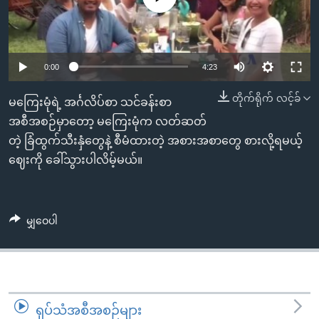
အ
သုတပဒေသာ အင်္ဂလိပ်စာ
ညွန်း
Learning English
စာမျက်နှာ
သို့
ဗွီအိုအေ လူမှုကွန်ယက်များ
0:00
4:23
ကျော်
တိုက်ရိုက် လင့်ခ်
ကြည့်
မကြေးမုံရဲ့ အင်္ဂလိပ်စာ သင်ခန်းစာ
ရန်
အစီအစဉ်မှာတော့ မကြေးမုံက လတ်ဆတ်
ဘာသာစကားများ
ရှာဖွေ
တဲ့ ခြံထွက်သီးနှံတွေနဲ့ စီမံထားတဲ့ အစားအစာတွေ စားလို့ရမယ့်
ရန်
ဈေးကို ခေါ်သွားပါလိမ့်မယ်။
နေရာ
သို့
ကျော်
မျှဝေပါ
ရန်
ရုပ်သံအစီအစဉ်များ