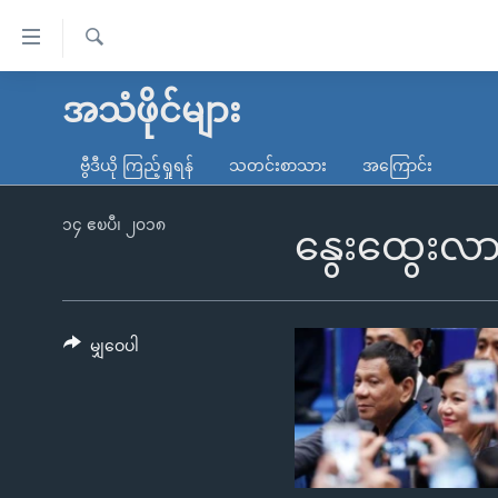
သုံး
ရ
ရှာဖွေ
လွယ်ကူ
မူလစာမျက်နှာ
အသံဖိုင်များ
ရ
စေ
မြန်မာ
လာ
ဗွီဒီယို ကြည့်ရှုရန်
သတင်းစာသား
အကြောင်း
သည့်
ဒ်
ကမ္ဘာ့သတင်းများ
Link
ဗွီဒီယို
နိုင်ငံတကာ
၁၄ ဧၿပီ၊ ၂၀၁၈
နွေးထွေးလ
များ
သတင်းလွတ်လပ်ခွင့်
အမေရိကန်
ပင်မ
ရပ်ဝန်းတခု လမ်းတခု အလွန်
တရုတ်
အကြောင်းအရာ
အင်္ဂလိပ်စာလေ့လာမယ်
အစ္စရေး-ပါလက်စတိုင်း
မျှဝေပါ
သို့
အပတ်စဉ်ကဏ္ဍများ
အမေရိကန်သုံးအီဒီယံ
ကျော်
ကြည့်
ရေဒီယိုနှင့်ရုပ်သံ အချက်အလက်များ
မကြေးမုံရဲ့ အင်္ဂလိပ်စာ
ရေဒီယို
ရန်
ရေဒီယို/တီဗွီအစီအစဉ်
ရုပ်ရှင်ထဲက အင်္ဂလိပ်စာ
တီဗွီ
ပင်မ