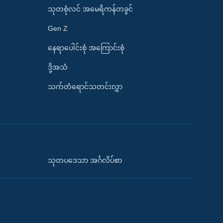
သုတစုံလင် အမေရိကန်တခွင်
Gen Z
နေရာပေါင်းစုံ အကြောင်းစုံ
ဒို့အသံ
သက်တံရောင်သတင်းလွှာ
သုတပဒေသာ အင်္ဂလိပ်စာ