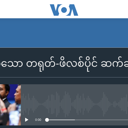
ာသော တရုတ်-ဖိလစ်ပိုင် ဆက်
No media source currently availa
0:00