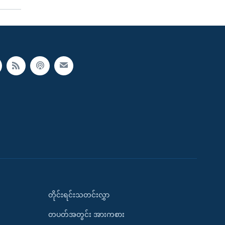
တိုင်းရင်းသတင်းလွှာ
တပတ်အတွင်း အားကစား