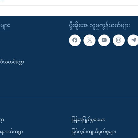
ုများ
ဗွီအိုအေ လူမှုကွန်ယက်များ
းလ်သတင်းလွှာ
ပညာ
မြန်မာပြည်မှပေးစာ
အနာဂတ်ကမ္ဘာ
မြင်ကွင်းကျယ်မှတ်စုများ