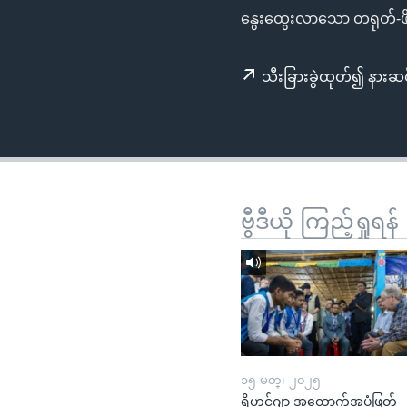
သုတပဒေသာ အင်္ဂလိပ်စာ
အ
နွေးထွေးလာသော တရုတ်-ဖိ
ညွန်း
စာမျက်နှာ
သီးခြားခွဲထုတ်၍ နားဆင
သို့
ကျော်
ကြည့်
ရန်
ရှာဖွေ
ရန်
ဗွီဒီယို ကြည့်ရှုရန်
နေရာ
သို့
ကျော်
ရန်
၁၅ မတ္၊ ၂၀၂၅
ရိုဟင်ဂျာ အထောက်အပံ့ဖြတ်