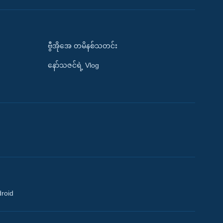
ဗွီအိုအေ တမိနစ်သတင်း
နော်သဇင်ရဲ့ Vlog
droid