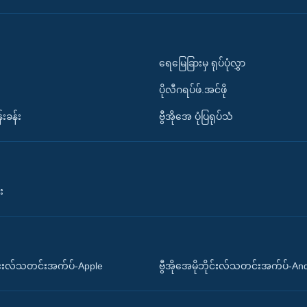
ရေမြေခြားမှ ရုပ်ပုံလွှာ
ပိုလီဂရပ်ဖ်.အင်ဖို
်းခန်း
ဗွီအိုအေ ပုံပြရုပ်သံ
း
ိုင်းလ်သတင်းအက်ပ်-Apple
ဗွီအိုအေမိုဘိုင်းလ်သတင်းအက်ပ်-An