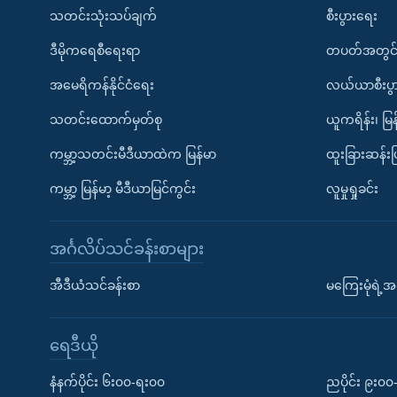
သတင်းသုံးသပ်ချက်
စီးပွားရေး
ဒီမိုကရေစီရေးရာ
တပတ်အတွင်
အမေရိကန်နိုင်ငံရေး
လယ်ယာစီးပွ
သတင်းထောက်မှတ်စု
ယူကရိန်း၊ မြန
ကမ္ဘာ့သတင်းမီဒီယာထဲက မြန်မာ
ထူးခြားဆန်း
ကမ္ဘာ့ မြန်မာ့ မီဒီယာမြင်ကွင်း
လူမှုရှုခင်း
အင်္ဂလိပ်သင်ခန်းစာများ
အီဒီယံသင်ခန်းစာ
မကြေးမုံရဲ့အင
ရေဒီယို
နံနက်ပိုင်း ၆း၀၀-ရး၀၀
ညပိုင်း ၉း၀