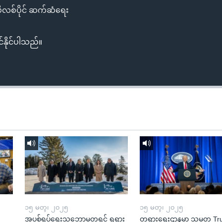
လစ်ပိုင် ဆက်ဆံရေး
်နိုင်ပါသည်။
၁၅ မတ္၊ ၂၀၂၅
၁၅ မတ္၊ ၂၀၂၅
အပစ်ရပ်ရေးသဘောမတူရင် ရုရှား
တရားရေးဌာနမှာ သမ္မတ T