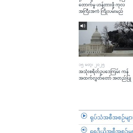
တောက်မှု ဟန့်တားဖို့ ကုလ
အကြီးအကဲ ကြိုးပမ်းမည်
၁၅ မတ္၊ ၂၀၂၅
အသုံးစရိတ်ဥပဒေကြမ်း ကန်
အထက်လွှတ်တော် အတည်ပြု
ရုပ်သံအစီအစဉ်မျာ
ရေဒီယိုအစီအစဉ်မျ