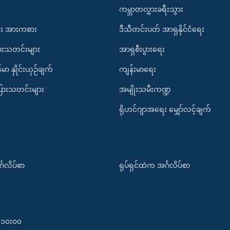
ကမ္ဘာတလွှားခရီးသွား
း အားကစား
ဒီသီတင်းပတ် အာရှနိုင်ငံရေး
ားသတင်းများ
အာရှစီးပွားရေး
်မာ နှိုင်းယှဉ်ချက်
ကျန်းမာရေး
ပြားသတင်းများ
အမျိုးသမီးကဏ္ဍ
ရိုဟင်ဂျာအရေး မျှော်လင့်ချက်
်္ဂလိပ်စာ
ရုပ်ရှင်ထဲက အင်္ဂလိပ်စာ
၀-၁၀း၀၀