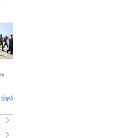
x's
်ရှုရန်