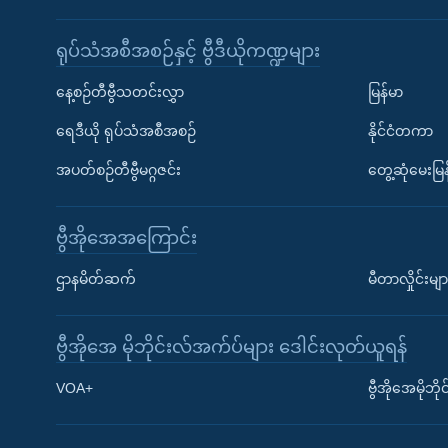
ရုပ်သံအစီအစဉ်နှင့် ဗွီဒီယိုကဏ္ဍများ
နေ့စဉ်တီဗွီသတင်းလွှာ
မြန်မာ
ရေဒီယို ရုပ်သံအစီအစဉ်
နိုင်ငံတကာ
အပတ်စဉ်တီဗွီမဂ္ဂဇင်း
တွေ့ဆုံမေးမြန
ဗွီအိုအေအကြောင်း
ဌာနမိတ်ဆက်
မီတာလှိုင်းမျာ
ဗွီအိုအေ မိုဘိုင်းလ်အက်ပ်များ ဒေါင်းလုတ်ယူရန်
Learning English
VOA+
ဗွီအိုအေမိုဘ
ဗွီအိုအေ လူမှုကွန်ယက်များ