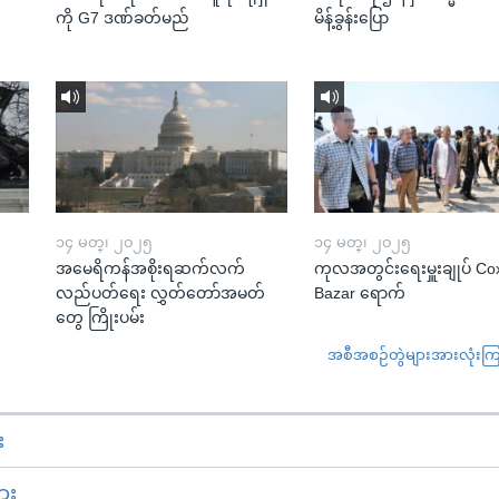
ကို G7 ဒဏ်ခတ်မည်
မိန့်ခွန်းပြော
၁၄ မတ္၊ ၂၀၂၅
၁၄ မတ္၊ ၂၀၂၅
အမေရိကန်အစိုးရဆက်လက်
ကုလအတွင်းရေးမှူးချုပ် Co
လည်ပတ်ရေး လွှတ်တော်အမတ်
Bazar ရောက်
တွေ ကြိုးပမ်း
အစီအစဉ်တွဲများအားလုံးကြည့
း
ား