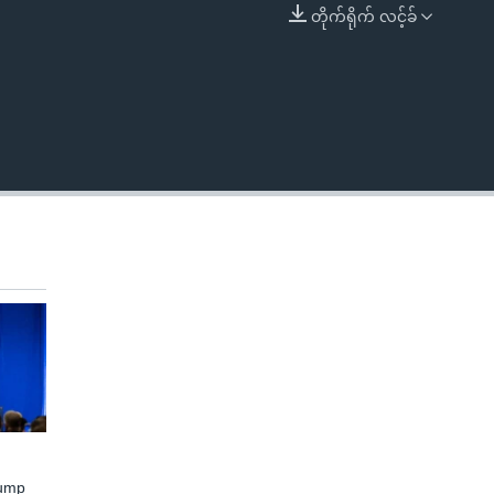
တိုက်ရိုက် လင့်ခ်
EMBED
rump