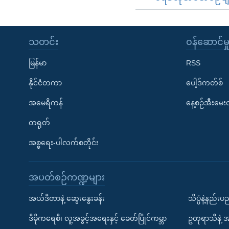
သတင်း
၀န်ဆောင်မှ
မြန်မာ
RSS
နိုင်ငံတကာ
ပေါ့ဒ်ကတ်စ်
အမေရိကန်
နေ့စဉ်အီးမေ
တရုတ်
အစ္စရေး-ပါလက်စတိုင်း
အပတ်စဉ်ကဏ္ဍများ
အယ်ဒီတာနဲ့ ဆွေးနွေးခန်း
သိပ္ပံနဲ့နည်း
ဒီမိုကရေစီ၊ လူ့အခွင့်အရေးနှင့် ခေတ်ပြိုင်ကမ္ဘာ
ဥတုရာသီနဲ့ 