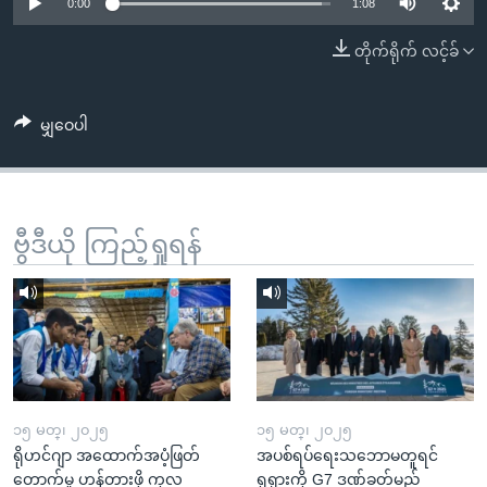
အ
0:00
1:08
သုတပဒေသာ အင်္ဂလိပ်စာ
ညွန်း
Learning English
တိုက်ရိုက် လင့်ခ်
စာမျက်နှာ
သို့
ဗွီအိုအေ လူမှုကွန်ယက်များ
ကျော်
မျှဝေပါ
ကြည့်
ရန်
ဘာသာစကားများ
ရှာဖွေ
ဗွီဒီယို ကြည့်ရှုရန်
ရန်
နေရာ
သို့
ကျော်
ရန်
၁၅ မတ္၊ ၂၀၂၅
၁၅ မတ္၊ ၂၀၂၅
ရိုဟင်ဂျာ အထောက်အပံ့ဖြတ်
အပစ်ရပ်ရေးသဘောမတူရင်
တောက်မှု ဟန့်တားဖို့ ကုလ
ရုရှားကို G7 ဒဏ်ခတ်မည်