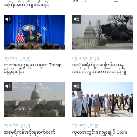
အကြီးအကဲ ကြိုးပမ်းမည်
၁၅ မတ္၊ ၂၀၂၅
၁၅ မတ္၊ ၂၀၂၅
တရားရေးဌာနမှာ သမ္မတ Trump
အသုံးစရိတ်ဥပဒေကြမ်း ကန်
မိန့်ခွန်းပြော
အထက်လွှတ်တော် အတည်ပြု
၁၄ မတ္၊ ၂၀၂၅
၁၄ မတ္၊ ၂၀၂၅
အမေရိကန်အစိုးရဆက်လက်
ကုလအတွင်းရေးမှူးချုပ် Cox's