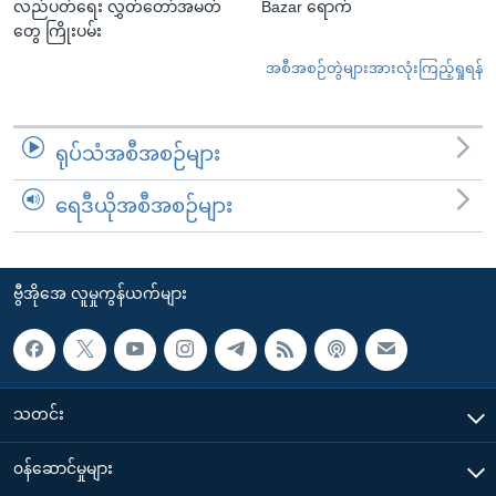
လည်ပတ်ရေး လွှတ်တော်အမတ်
Bazar ရောက်
တွေ ကြိုးပမ်း
အစီအစဉ်တွဲများအားလုံးကြည့်ရှုရန်
ရုပ်သံအစီအစဉ်များ
ရေဒီယိုအစီအစဉ်များ
ဗွီအိုအေ လူမှုကွန်ယက်များ
သတင်း
၀န်ဆောင်မှုများ