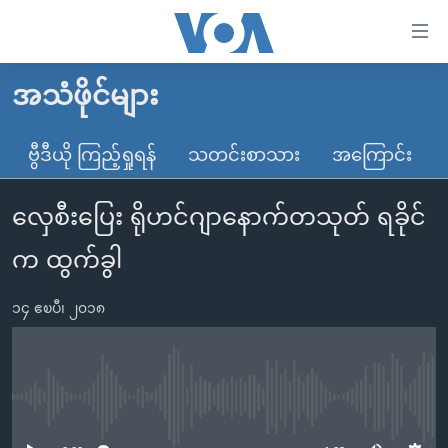
သုံး
ရ
လွယ်ကူ
အသံဖိုင်များ
မူလစာမျက်နှာ
စေ
မြန်မာ
ဗွီဒီယို ကြည့်ရှုရန်
သတင်းစာသား
အကြောင်း
သည့်
ကမ္ဘာ့သတင်းများ
Link
လှေစီးပြေး ရိုဟင်ဂျာနောက်တသုတ် ရခိုင်
ဗွီဒီယို
နိုင်ငံတကာ
များ
သတင်းလွတ်လပ်ခွင့်
အမေရိကန်
က ထွက်ခွါ
ပင်မ
ရပ်ဝန်းတခု လမ်းတခု အလွန်
တရုတ်
အကြောင်းအရာ
၁၄ ဧၿပီ၊ ၂၀၁၈
သို့
အင်္ဂလိပ်စာလေ့လာမယ်
အစ္စရေး-ပါလက်စတိုင်း
ကျော်
အပတ်စဉ်ကဏ္ဍများ
အမေရိကန်သုံးအီဒီယံ
ကြည့်
ရေဒီယိုနှင့်ရုပ်သံ အချက်အလက်များ
မကြေးမုံရဲ့ အင်္ဂလိပ်စာ
ရေဒီယို
ရန်
No media source currently available
ပင်မ
ရေဒီယို/တီဗွီအစီအစဉ်
ရုပ်ရှင်ထဲက အင်္ဂလိပ်စာ
တီဗွီ