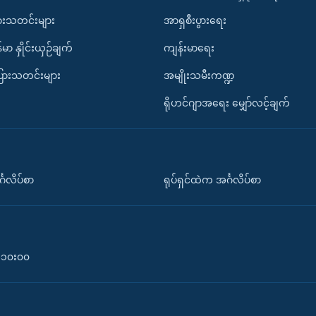
ားသတင်းများ
အာရှစီးပွားရေး
်မာ နှိုင်းယှဉ်ချက်
ကျန်းမာရေး
ပြားသတင်းများ
အမျိုးသမီးကဏ္ဍ
ရိုဟင်ဂျာအရေး မျှော်လင့်ချက်
်္ဂလိပ်စာ
ရုပ်ရှင်ထဲက အင်္ဂလိပ်စာ
၀-၁၀း၀၀