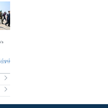
x's
်ရှုရန်