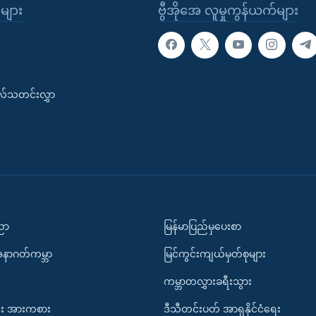
ုများ
ဗွီအိုအေ လူမှုကွန်ယက်များ
းလ်သတင်းလွှာ
ပညာ
မြန်မာပြည်မှပေးစာ
အနာဂတ်ကမ္ဘာ
မြင်ကွင်းကျယ်မှတ်စုများ
ကမ္ဘာတလွှားခရီးသွား
း အားကစား
ဒီသီတင်းပတ် အာရှနိုင်ငံရေး