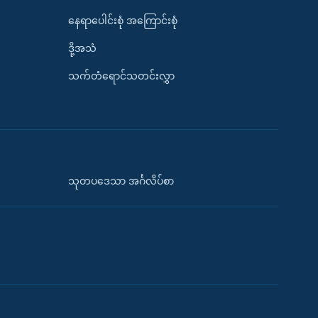
နေရာပေါင်းစုံ အကြောင်းစုံ
ဒို့အသံ
သက်တံရောင်သတင်းလွှာ
သုတပဒေသာ အင်္ဂလိပ်စာ