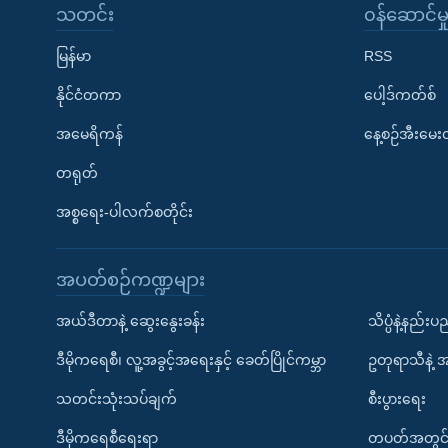
သတင်း
၀န်ဆောင်မှ
မြန်မာ
RSS
နိုင်ငံတကာ
ပေါ့ဒ်ကတ်စ်
အမေရိကန်
နေ့စဉ်အီးမေ
တရုတ်
အစ္စရေး-ပါလက်စတိုင်း
အပတ်စဉ်ကဏ္ဍများ
အယ်ဒီတာနဲ့ ဆွေးနွေးခန်း
သိပ္ပံနဲ့နည်း
ဒီမိုကရေစီ၊ လူ့အခွင့်အရေးနှင့် ခေတ်ပြိုင်ကမ္ဘာ
ဥတုရာသီနဲ့ 
သတင်းသုံးသပ်ချက်
စီးပွားရေး
ဒီမိုကရေစီရေးရာ
တပတ်အတွင်