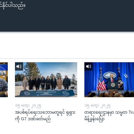
်နိုင်ပါသည်။
၁၅ မတ္၊ ၂၀၂၅
၁၅ မတ္၊ ၂၀၂၅
အပစ်ရပ်ရေးသဘောမတူရင် ရုရှား
တရားရေးဌာနမှာ သမ္မတ T
ကို G7 ဒဏ်ခတ်မည်
မိန့်ခွန်းပြော