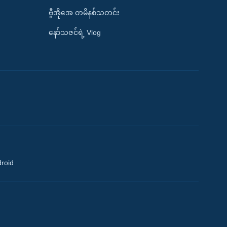
ဗွီအိုအေ တမိနစ်သတင်း
နော်သဇင်ရဲ့ Vlog
droid