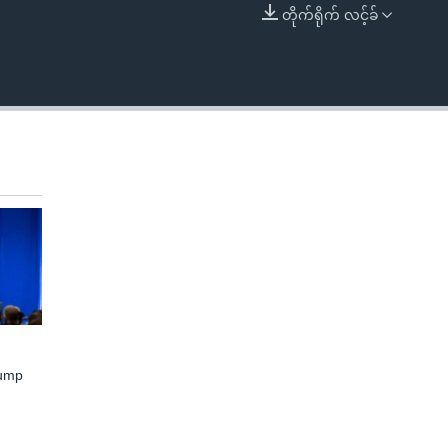
တိုက်ရိုက် လင့်ခ်
EMBED
rump