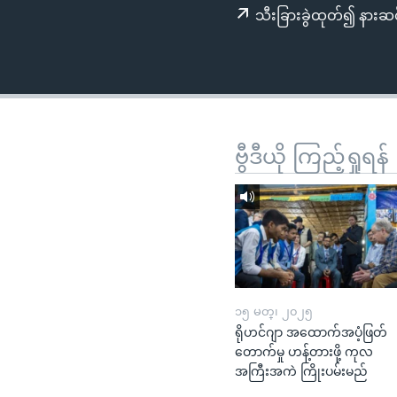
သုတပဒေသာ အင်္ဂလိပ်စာ
အ
သီးခြားခွဲထုတ်၍ နားဆင
ညွန်း
စာမျက်နှာ
သို့
ကျော်
ကြည့်
ရန်
ဗွီဒီယို ကြည့်ရှုရန်
ရှာဖွေ
ရန်
နေရာ
သို့
ကျော်
ရန်
၁၅ မတ္၊ ၂၀၂၅
ရိုဟင်ဂျာ အထောက်အပံ့ဖြတ်
တောက်မှု ဟန့်တားဖို့ ကုလ
အကြီးအကဲ ကြိုးပမ်းမည်