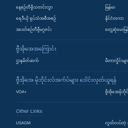
နေ့စဉ်တီဗွီသတင်းလွှာ
မြန်မာ
ရေဒီယို ရုပ်သံအစီအစဉ်
နိုင်ငံတကာ
အပတ်စဉ်တီဗွီမဂ္ဂဇင်း
တွေ့ဆုံမေးမြန
ဗွီအိုအေအကြောင်း
ဌာနမိတ်ဆက်
မီတာလှိုင်းမျာ
ဗွီအိုအေ မိုဘိုင်းလ်အက်ပ်များ ဒေါင်းလုတ်ယူရန်
Learning English
VOA+
ဗွီအိုအေမိုဘ
ဗွီအိုအေ လူမှုကွန်ယက်များ
Other Links
USAGM
လွတ်လပ်တဲ့