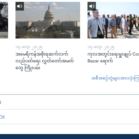
၁၄ မတ္၊ ၂၀၂၅
၁၄ မတ္၊ ၂၀၂၅
အမေရိကန်အစိုးရဆက်လက်
ကုလအတွင်းရေးမှူးချုပ် Co
လည်ပတ်ရေး လွှတ်တော်အမတ်
Bazar ရောက်
တွေ ကြိုးပမ်း
အစီအစဉ်တွဲများအားလုံးကြည့
း
ား