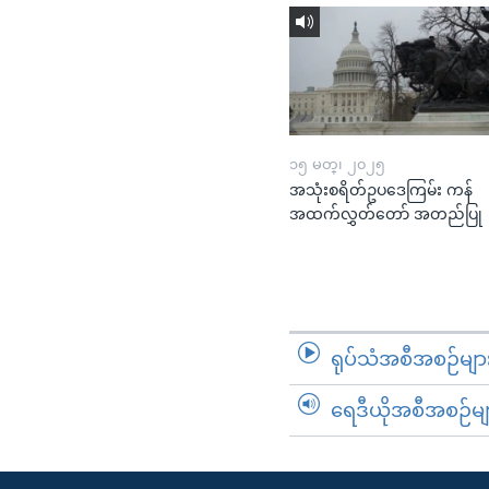
၁၅ မတ္၊ ၂၀၂၅
အသုံးစရိတ်ဥပဒေကြမ်း ကန်
အထက်လွှတ်တော် အတည်ပြု
ရုပ်သံအစီအစဉ်မျာ
ရေဒီယိုအစီအစဉ်မျ