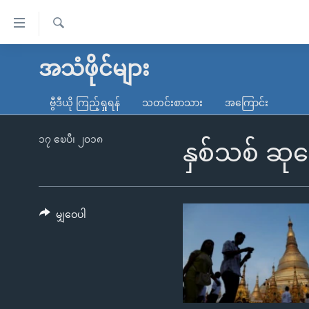
သုံး
ရ
ရှာဖွေ
လွယ်ကူ
မူလစာမျက်နှာ
အသံဖိုင်များ
ရ
စေ
မြန်မာ
လာ
ဗွီဒီယို ကြည့်ရှုရန်
သတင်းစာသား
အကြောင်း
သည့်
ဒ်
ကမ္ဘာ့သတင်းများ
Link
ဗွီဒီယို
နိုင်ငံတကာ
၁၇ ဧၿပီ၊ ၂၀၁၈
နှစ်သစ် ဆု
များ
သတင်းလွတ်လပ်ခွင့်
အမေရိကန်
ပင်မ
ရပ်ဝန်းတခု လမ်းတခု အလွန်
တရုတ်
အကြောင်းအရာ
အင်္ဂလိပ်စာလေ့လာမယ်
အစ္စရေး-ပါလက်စတိုင်း
မျှဝေပါ
သို့
အပတ်စဉ်ကဏ္ဍများ
အမေရိကန်သုံးအီဒီယံ
ကျော်
ကြည့်
ရေဒီယိုနှင့်ရုပ်သံ အချက်အလက်များ
မကြေးမုံရဲ့ အင်္ဂလိပ်စာ
ရေဒီယို
ရန်
ရေဒီယို/တီဗွီအစီအစဉ်
ရုပ်ရှင်ထဲက အင်္ဂလိပ်စာ
တီဗွီ
ပင်မ