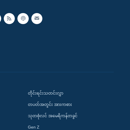
တိုင်းရင်းသတင်းလွှာ
တပတ်အတွင်း အားကစား
သုတစုံလင် အမေရိကန်တခွင်
Gen Z