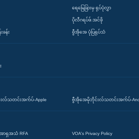
ရေမြေခြားမှ ရုပ်ပုံလွှာ
ပိုလီဂရပ်ဖ်.အင်ဖို
်းခန်း
ဗွီအိုအေ ပုံပြရုပ်သံ
း
ိုင်းလ်သတင်းအက်ပ်-Apple
ဗွီအိုအေမိုဘိုင်းလ်သတင်းအက်ပ်-An
 အာရှအသံ RFA
VOA's Privacy Policy