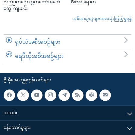
လည်ပတ်ရေး လွှတ်တော်အမတ်
Bazar ရောက်
တွေ ကြိုးပမ်း
အစီအစဉ်တွဲများအားလုံးကြည့်ရှုရန်
ရုပ်သံအစီအစဉ်များ
ရေဒီယိုအစီအစဉ်များ
ဗွီအိုအေ လူမှုကွန်ယက်များ
သတင်း
၀န်ဆောင်မှုများ