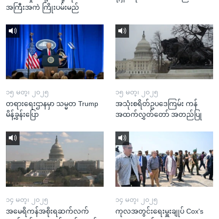
အကြီးအကဲ ကြိုးပမ်းမည်
၁၅ မတ္၊ ၂၀၂၅
၁၅ မတ္၊ ၂၀၂၅
တရားရေးဌာနမှာ သမ္မတ Trump
အသုံးစရိတ်ဥပဒေကြမ်း ကန်
မိန့်ခွန်းပြော
အထက်လွှတ်တော် အတည်ပြု
၁၄ မတ္၊ ၂၀၂၅
၁၄ မတ္၊ ၂၀၂၅
အမေရိကန်အစိုးရဆက်လက်
ကုလအတွင်းရေးမှူးချုပ် Cox's