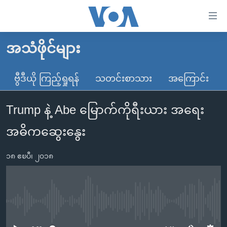
သုံး
ရ
လွယ်ကူ
အသံဖိုင်များ
မူလစာမျက်နှာ
စေ
မြန်မာ
ဗွီဒီယို ကြည့်ရှုရန်
သတင်းစာသား
အကြောင်း
သည့်
ကမ္ဘာ့သတင်းများ
Link
Trump နဲ့ Abe မြောက်ကိုရီးယား အရေး
ဗွီဒီယို
နိုင်ငံတကာ
များ
သတင်းလွတ်လပ်ခွင့်
အမေရိကန်
အဓိကဆွေးနွေး
ပင်မ
ရပ်ဝန်းတခု လမ်းတခု အလွန်
တရုတ်
အကြောင်းအရာ
၁၈ ဧၿပီ၊ ၂၀၁၈
သို့
အင်္ဂလိပ်စာလေ့လာမယ်
အစ္စရေး-ပါလက်စတိုင်း
ကျော်
အပတ်စဉ်ကဏ္ဍများ
အမေရိကန်သုံးအီဒီယံ
ကြည့်
ရေဒီယိုနှင့်ရုပ်သံ အချက်အလက်များ
မကြေးမုံရဲ့ အင်္ဂလိပ်စာ
ရေဒီယို
ရန်
No media source currently available
ပင်မ
ရေဒီယို/တီဗွီအစီအစဉ်
ရုပ်ရှင်ထဲက အင်္ဂလိပ်စာ
တီဗွီ