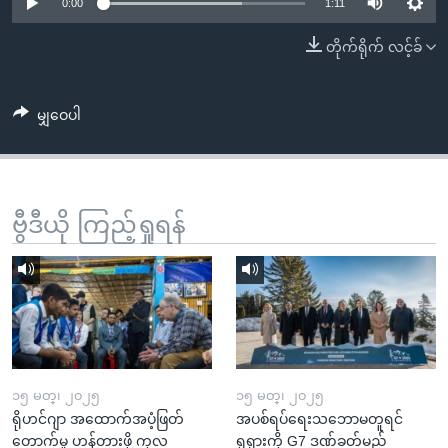
အ
0:00
1:11
သုတပဒေသာ အင်္ဂလိပ်စာ
ညွန်း
Learning English
တိုက်ရိုက် လင့်ခ်
စာမျက်နှာ
သို့
ဗွီအိုအေ လူမှုကွန်ယက်များ
ကျော်
မျှဝေပါ
ကြည့်
ရန်
ဘာသာစကားများ
ရှာဖွေ
ဗွီဒီယို ကြည့်ရှုရန်
ရန်
နေရာ
သို့
ကျော်
ရန်
၁၅ မတ္၊ ၂၀၂၅
၁၅ မတ္၊ ၂၀၂၅
ရိုဟင်ဂျာ အထောက်အပံ့ဖြတ်
အပစ်ရပ်ရေးသဘောမတူရင်
တောက်မှု ဟန့်တားဖို့ ကုလ
ရုရှားကို G7 ဒဏ်ခတ်မည်