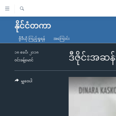
သုံး
ရ
ရှာဖွေ
လွယ်ကူ
မူလစာမျက်နှာ
နိုင်ငံတကာ
ရ
စေ
မြန်မာ
လာ
ဗွီဒီယို ကြည့်ရှုရန်
အကြောင်း
သည့်
ဒ်
ကမ္ဘာ့သတင်းများ
Link
ဗွီဒီယို
နိုင်ငံတကာ
၁၈ ဧၿပီ၊ ၂၀၁၈
ဒီဇိုင်းအဆန်း
များ
၀င်းခန့်မောင်
သတင်းလွတ်လပ်ခွင့်
အမေရိကန်
ပင်မ
ရပ်ဝန်းတခု လမ်းတခု အလွန်
တရုတ်
အကြောင်းအရာ
အင်္ဂလိပ်စာလေ့လာမယ်
အစ္စရေး-ပါလက်စတိုင်း
မျှဝေပါ
သို့
အပတ်စဉ်ကဏ္ဍများ
အမေရိကန်သုံးအီဒီယံ
ကျော်
ကြည့်
ရေဒီယိုနှင့်ရုပ်သံ အချက်အလက်များ
မကြေးမုံရဲ့ အင်္ဂလိပ်စာ
ရေဒီယို
ရန်
ရေဒီယို/တီဗွီအစီအစဉ်
ရုပ်ရှင်ထဲက အင်္ဂလိပ်စာ
တီဗွီ
ပင်မ