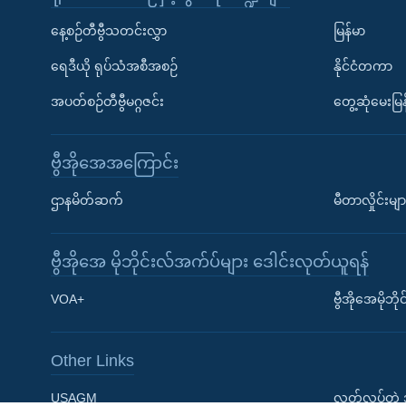
နေ့စဉ်တီဗွီသတင်းလွှာ
မြန်မာ
ရေဒီယို ရုပ်သံအစီအစဉ်
နိုင်ငံတကာ
အပတ်စဉ်တီဗွီမဂ္ဂဇင်း
တွေ့ဆုံမေးမြန
ဗွီအိုအေအကြောင်း
Learning English
ဌာနမိတ်ဆက်
မီတာလှိုင်းမျာ
ဗွီအိုအေ လူမှုကွန်ယက်များ
ဗွီအိုအေ မိုဘိုင်းလ်အက်ပ်များ ဒေါင်းလုတ်ယူရန်
VOA+
ဗွီအိုအေမိုဘ
Other Links
ဘာသာစကားများ
USAGM
လွတ်လပ်တဲ့