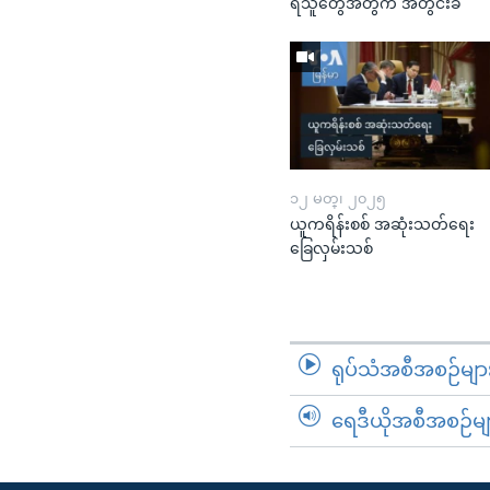
ရသူတွေအတွက် အတွင်းခံ
၁၂ မတ္၊ ၂၀၂၅
ယူကရိန်းစစ် အဆုံးသတ်ရေး
ခြေလှမ်းသစ်
ရုပ်သံအစီအစဉ်မျာ
ရေဒီယိုအစီအစဉ်မျ