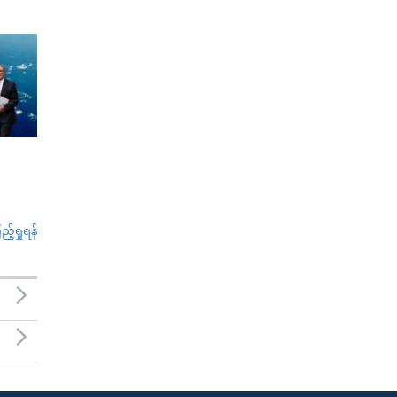
်ရှုရန်