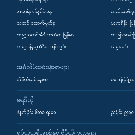
အမေရိကန်နိုင်ငံရေး
လယ်ယာစီးပွ
သတင်းထောက်မှတ်စု
ယူကရိန်း၊ မြန
ကမ္ဘာ့သတင်းမီဒီယာထဲက မြန်မာ
ထူးခြားဆန်း
ကမ္ဘာ့ မြန်မာ့ မီဒီယာမြင်ကွင်း
လူမှုရှုခင်း
အင်္ဂလိပ်သင်ခန်းစာများ
အီဒီယံသင်ခန်းစာ
မကြေးမုံရဲ့အင
ရေဒီယို
နံနက်ပိုင်း ၆း၀၀-ရး၀၀
ညပိုင်း ၉း၀
ရုပ်သံအစီအစဉ်နှင့် ဗွီဒီယိုကဏ္ဍများ