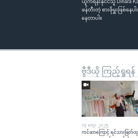
ယူကရိန်းနိုင်ငံသူ Dinar
ဖန်တီးတဲ့ စားဖိုမှူးဖြစ်နေပ
နေတာပါ။
ဗွီဒီယို ကြည့်ရှုရန်
၁၄ မတ္၊ ၂၀၂၅
ကင်ဆာကြောင့် ရင်သားဖြတ်ထ