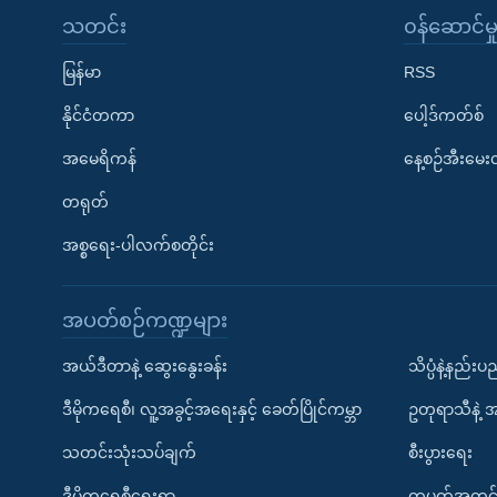
သတင်း
၀န်ဆောင်မှ
မြန်မာ
RSS
နိုင်ငံတကာ
ပေါ့ဒ်ကတ်စ်
အမေရိကန်
နေ့စဉ်အီးမေ
တရုတ်
အစ္စရေး-ပါလက်စတိုင်း
အပတ်စဉ်ကဏ္ဍများ
အယ်ဒီတာနဲ့ ဆွေးနွေးခန်း
သိပ္ပံနဲ့နည်း
ဒီမိုကရေစီ၊ လူ့အခွင့်အရေးနှင့် ခေတ်ပြိုင်ကမ္ဘာ
ဥတုရာသီနဲ့ 
သတင်းသုံးသပ်ချက်
စီးပွားရေး
ဒီမိုကရေစီရေးရာ
တပတ်အတွင်