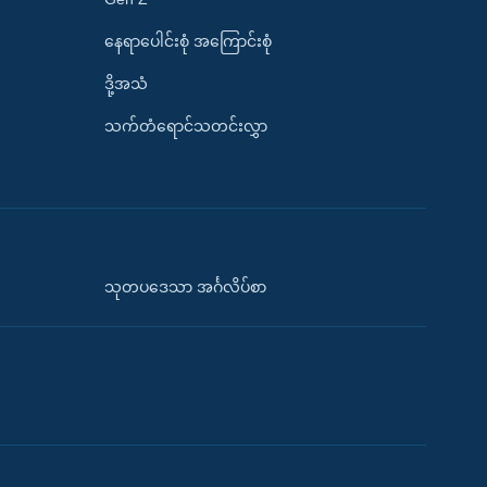
နေရာပေါင်းစုံ အကြောင်းစုံ
ဒို့အသံ
သက်တံရောင်သတင်းလွှာ
သုတပဒေသာ အင်္ဂလိပ်စာ