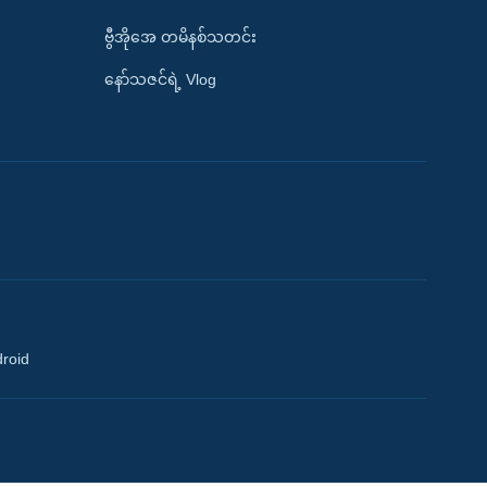
ဗွီအိုအေ တမိနစ်သတင်း
နော်သဇင်ရဲ့ Vlog
droid