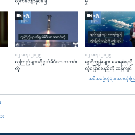
လိုက်လျောနိုင်ခြေ
မှု
၁၂ မတ္၊ ၂၀၂၅
၁၂ မတ္၊ ၂၀၂၅
လူကြည့်များဆိုရှယ်မီဒီယာ သတင်း
ချာဂိုကျွန်းများ မောရစ်ရှသို့
တို
လွှဲပြောင်းမည်ကို ဆန့်ကျင်
အစီအစဉ်တွဲများအားလုံးကြည့
း
ား