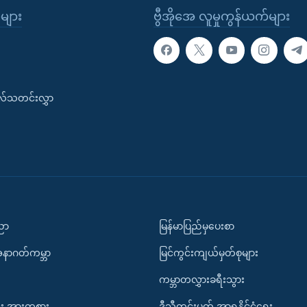
ုများ
ဗွီအိုအေ လူမှုကွန်ယက်များ
းလ်သတင်းလွှာ
ပညာ
မြန်မာပြည်မှပေးစာ
အနာဂတ်ကမ္ဘာ
မြင်ကွင်းကျယ်မှတ်စုများ
ကမ္ဘာတလွှားခရီးသွား
း အားကစား
ဒီသီတင်းပတ် အာရှနိုင်ငံရေး