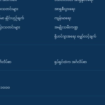
ားသတင်းများ
အာရှစီးပွားရေး
်မာ နှိုင်းယှဉ်ချက်
ကျန်းမာရေး
ပြားသတင်းများ
အမျိုးသမီးကဏ္ဍ
ရိုဟင်ဂျာအရေး မျှော်လင့်ချက်
်္ဂလိပ်စာ
ရုပ်ရှင်ထဲက အင်္ဂလိပ်စာ
၀-၁၀း၀၀