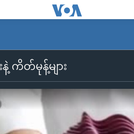
နဲ့ ကိတ်မုန့်များ