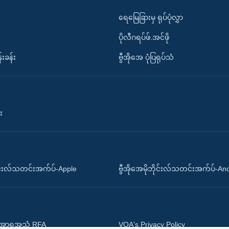
ရေမြေခြားမှ ရုပ်ပုံလွှာ
ပိုလီဂရပ်ဖ်.အင်ဖို
်းခန်း
ဗွီအိုအေ ပုံပြရုပ်သံ
း
ိုင်းလ်သတင်းအက်ပ်-Apple
ဗွီအိုအေမိုဘိုင်းလ်သတင်းအက်ပ်-An
 အာရှအသံ RFA
VOA's Privacy Policy