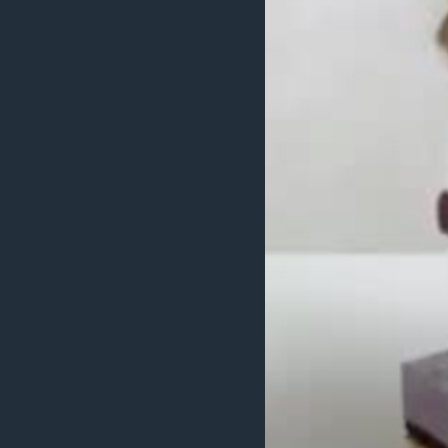
သုတပဒေသာ အင်္ဂလိပ်စာ
အ
ညွန်း
စာမျက်နှာ
သို့
ကျော်
ကြည့်
ရန်
ရှာဖွေ
ရန်
နေရာ
သို့
ကျော်
ရန်