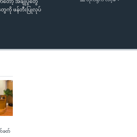
ာတော့ အချိုပွဲတွေ
EMBED
်တွေကို ဖန်တီးပြုလုပ်
က်ခတ်