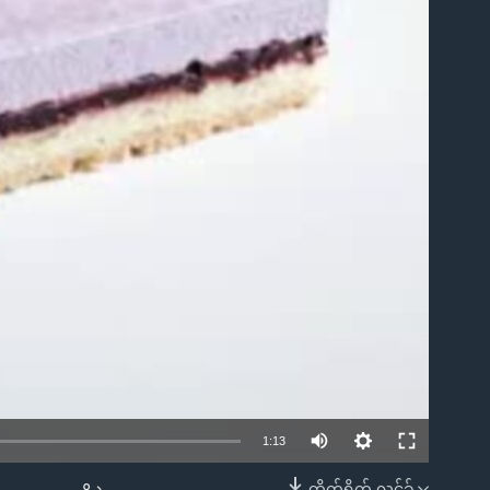
1:13
တိုက်ရိုက် လင့်ခ်