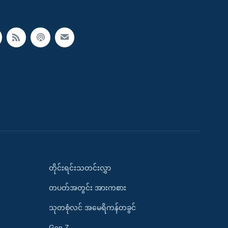
တိုင်းရင်းသတင်းလွှာ
တပတ်အတွင်း အားကစား
သုတစုံလင် အမေရိကန်တခွင်
Gen Z