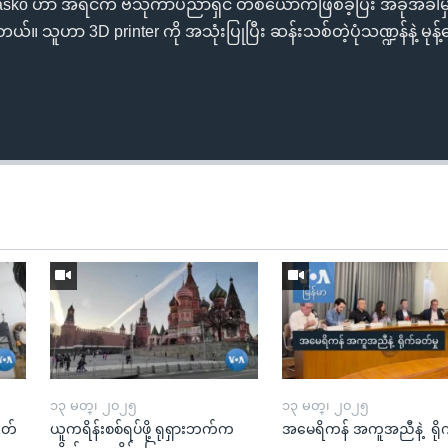
a Kasko ဟာ အရင်က ဗိသုကာပညာရှင် တစ်ယောက်ဖြစ်ခဲ့ပြီး အခုအခါမှ
ါတယ်။ သူဟာ 3D printer ကို အသုံးပြုပြီး ဆန်းသစ်တဲ့ပုံသဏ္ဍန်နဲ့ မုန့
၁၃ မတ္၊ ၂၀၂၅
၁၃ မတ္၊ ၂၀၂၅
ုတ်
ယူကရိန်းစစ်ရပ်ဖို့ ရုရှားဘက်က
အမေရိကန် အကူအညီနဲ့ ရို