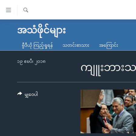
သုံး
ရ
ရှာဖွေ
လွယ်ကူ
မူလစာမျက်နှာ
အသံဖိုင်များ
ရ
စေ
မြန်မာ
လာ
ဗွီဒီယို ကြည့်ရှုရန်
သတင်းစာသား
အကြောင်း
သည့်
ဒ်
ကမ္ဘာ့သတင်းများ
Link
ဗွီဒီယို
နိုင်ငံတကာ
၁၉ ဧၿပီ၊ ၂၀၁၈
ကျူးဘားသမ
များ
သတင်းလွတ်လပ်ခွင့်
အမေရိကန်
ပင်မ
ရပ်ဝန်းတခု လမ်းတခု အလွန်
တရုတ်
အကြောင်းအရာ
အင်္ဂလိပ်စာလေ့လာမယ်
အစ္စရေး-ပါလက်စတိုင်း
မျှဝေပါ
သို့
အပတ်စဉ်ကဏ္ဍများ
အမေရိကန်သုံးအီဒီယံ
ကျော်
ကြည့်
ရေဒီယိုနှင့်ရုပ်သံ အချက်အလက်များ
မကြေးမုံရဲ့ အင်္ဂလိပ်စာ
ရေဒီယို
ရန်
ရေဒီယို/တီဗွီအစီအစဉ်
ရုပ်ရှင်ထဲက အင်္ဂလိပ်စာ
တီဗွီ
ပင်မ