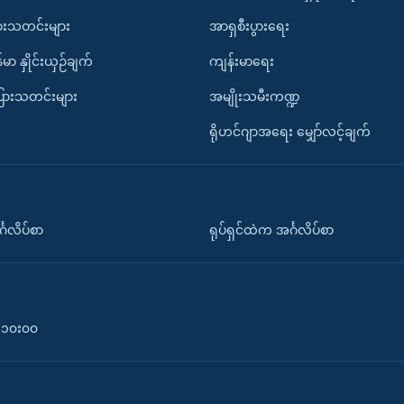
ားသတင်းများ
အာရှစီးပွားရေး
်မာ နှိုင်းယှဉ်ချက်
ကျန်းမာရေး
ပြားသတင်းများ
အမျိုးသမီးကဏ္ဍ
ရိုဟင်ဂျာအရေး မျှော်လင့်ချက်
်္ဂလိပ်စာ
ရုပ်ရှင်ထဲက အင်္ဂလိပ်စာ
၀-၁၀း၀၀