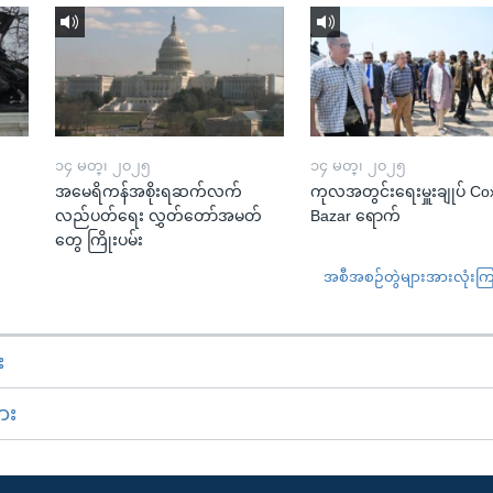
၁၄ မတ္၊ ၂၀၂၅
၁၄ မတ္၊ ၂၀၂၅
အမေရိကန်အစိုးရဆက်လက်
ကုလအတွင်းရေးမှူးချုပ် Co
လည်ပတ်ရေး လွှတ်တော်အမတ်
Bazar ရောက်
တွေ ကြိုးပမ်း
အစီအစဉ်တွဲများအားလုံးကြည့
း
ား