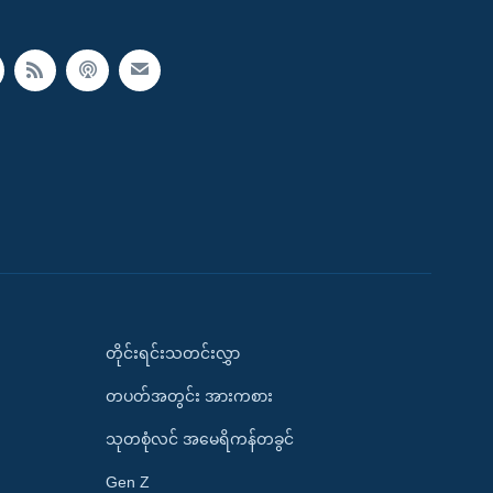
တိုင်းရင်းသတင်းလွှာ
တပတ်အတွင်း အားကစား
သုတစုံလင် အမေရိကန်တခွင်
Gen Z