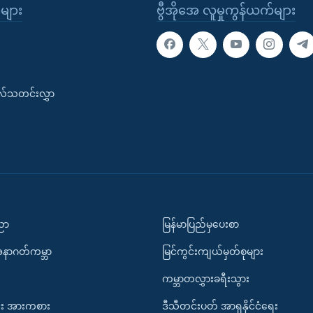
ုများ
ဗွီအိုအေ လူမှုကွန်ယက်များ
းလ်သတင်းလွှာ
ပညာ
မြန်မာပြည်မှပေးစာ
အနာဂတ်ကမ္ဘာ
မြင်ကွင်းကျယ်မှတ်စုများ
ကမ္ဘာတလွှားခရီးသွား
း အားကစား
ဒီသီတင်းပတ် အာရှနိုင်ငံရေး