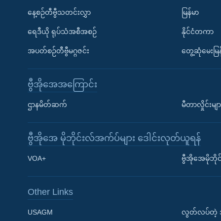
နေ့စဉ်တီဗွီသတင်းလွှာ
မြန်မာ
ရေဒီယို ရုပ်သံအစီအစဉ်
နိုင်ငံတကာ
အပတ်စဉ်တီဗွီမဂ္ဂဇင်း
တွေ့ဆုံမေးမြန
ဗွီအိုအေအကြောင်း
ဌာနမိတ်ဆက်
မီတာလှိုင်းမျာ
ဗွီအိုအေ မိုဘိုင်းလ်အက်ပ်များ ဒေါင်းလုတ်ယူရန်
Learning English
VOA+
ဗွီအိုအေမိုဘ
ဗွီအိုအေ လူမှုကွန်ယက်များ
Other Links
USAGM
လွတ်လပ်တဲ့