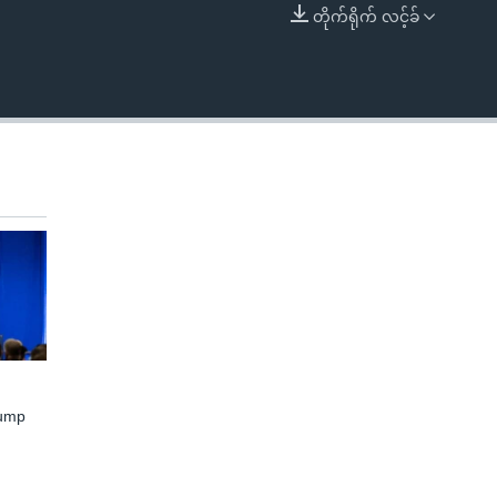
တိုက်ရိုက် လင့်ခ်
EMBED
rump