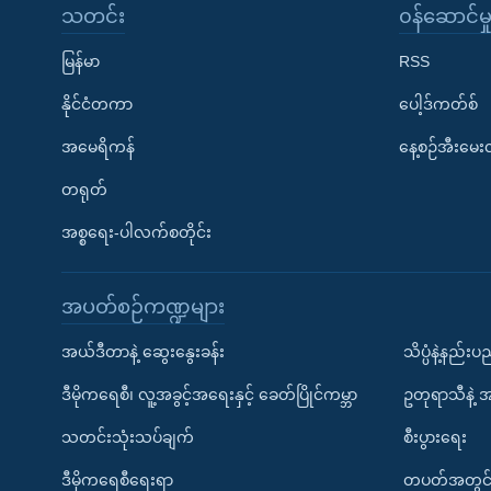
သတင်း
၀န်ဆောင်မှ
မြန်မာ
RSS
နိုင်ငံတကာ
ပေါ့ဒ်ကတ်စ်
အမေရိကန်
နေ့စဉ်အီးမေ
တရုတ်
အစ္စရေး-ပါလက်စတိုင်း
အပတ်စဉ်ကဏ္ဍများ
အယ်ဒီတာနဲ့ ဆွေးနွေးခန်း
သိပ္ပံနဲ့နည်း
ဒီမိုကရေစီ၊ လူ့အခွင့်အရေးနှင့် ခေတ်ပြိုင်ကမ္ဘာ
ဥတုရာသီနဲ့ 
သတင်းသုံးသပ်ချက်
စီးပွားရေး
ဒီမိုကရေစီရေးရာ
တပတ်အတွင်