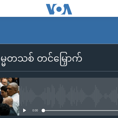
္မတသစ် တင်မြှောက်
No media source currently availa
0:00