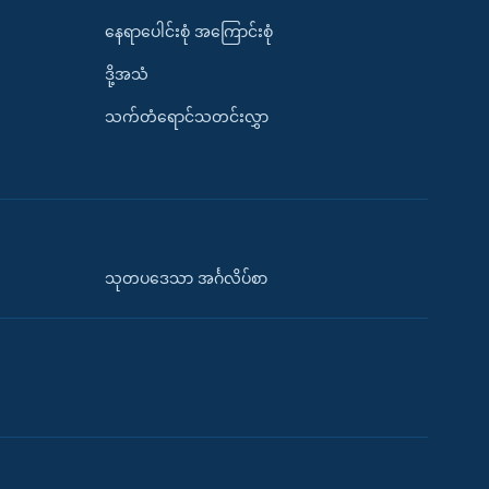
နေရာပေါင်းစုံ အကြောင်းစုံ
ဒို့အသံ
သက်တံရောင်သတင်းလွှာ
သုတပဒေသာ အင်္ဂလိပ်စာ