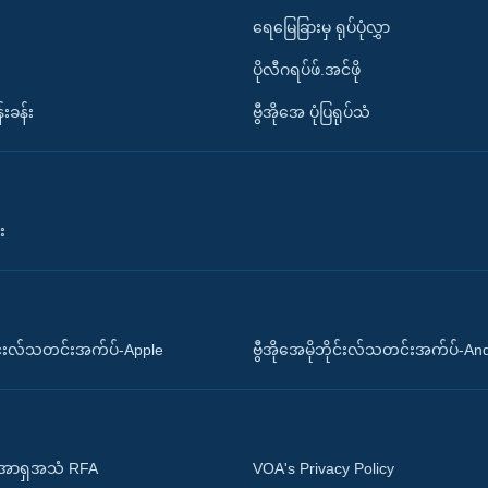
ရေမြေခြားမှ ရုပ်ပုံလွှာ
ပိုလီဂရပ်ဖ်.အင်ဖို
်းခန်း
ဗွီအိုအေ ပုံပြရုပ်သံ
း
ိုင်းလ်သတင်းအက်ပ်-Apple
ဗွီအိုအေမိုဘိုင်းလ်သတင်းအက်ပ်-An
 အာရှအသံ RFA
VOA's Privacy Policy