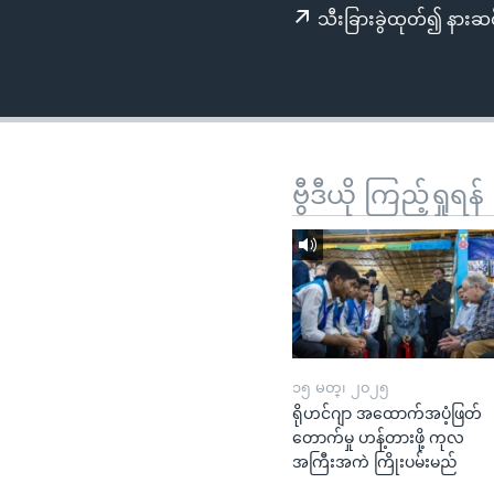
သုတပဒေသာ အင်္ဂလိပ်စာ
အ
သီးခြားခွဲထုတ်၍ နားဆင
ညွန်း
စာမျက်နှာ
သို့
ကျော်
ကြည့်
ရန်
ဗွီဒီယို ကြည့်ရှုရန်
ရှာဖွေ
ရန်
နေရာ
သို့
ကျော်
ရန်
၁၅ မတ္၊ ၂၀၂၅
ရိုဟင်ဂျာ အထောက်အပံ့ဖြတ်
တောက်မှု ဟန့်တားဖို့ ကုလ
အကြီးအကဲ ကြိုးပမ်းမည်