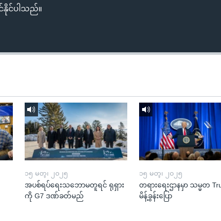
်နိုင်ပါသည်။
၁၅ မတ္၊ ၂၀၂၅
၁၅ မတ္၊ ၂၀၂၅
အပစ်ရပ်ရေးသဘောမတူရင် ရုရှား
တရားရေးဌာနမှာ သမ္မတ T
ကို G7 ဒဏ်ခတ်မည်
မိန့်ခွန်းပြော