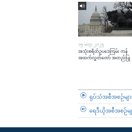
၁၅ မတ္၊ ၂၀၂၅
အသုံးစရိတ်ဥပဒေကြမ်း ကန်
အထက်လွှတ်တော် အတည်ပြု
ရုပ်သံအစီအစဉ်မျာ
ရေဒီယိုအစီအစဉ်မျ