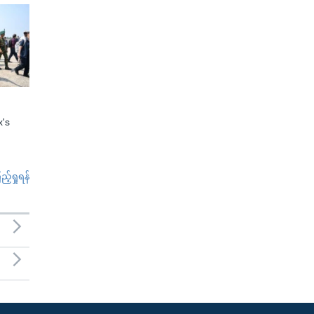
x's
်ရှုရန်