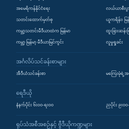
အမေရိကန်နိုင်ငံရေး
လယ်ယာစီးပွ
သတင်းထောက်မှတ်စု
ယူကရိန်း၊ မြန
ကမ္ဘာ့သတင်းမီဒီယာထဲက မြန်မာ
ထူးခြားဆန်း
ကမ္ဘာ့ မြန်မာ့ မီဒီယာမြင်ကွင်း
လူမှုရှုခင်း
အင်္ဂလိပ်သင်ခန်းစာများ
အီဒီယံသင်ခန်းစာ
မကြေးမုံရဲ့အင
ရေဒီယို
နံနက်ပိုင်း ၆း၀၀-ရး၀၀
ညပိုင်း ၉း၀
ရုပ်သံအစီအစဉ်နှင့် ဗွီဒီယိုကဏ္ဍများ