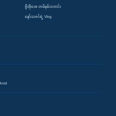
ဗွီအိုအေ တမိနစ်သတင်း
နော်သဇင်ရဲ့ Vlog
droid