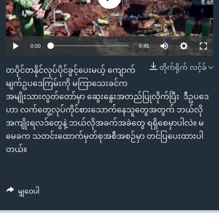
အ
သုတပဒေသာ အင်္ဂလိပ်စာ
ညွန်း
Learning English
စာမျက်နှာ
သို့
ဗွီအိုအေ လူမှုကွန်ယက်များ
0:00
6:45
ကျော်
တိုက်ရိုက် လင့်ခ်
ကြည့်
တပိုင်တနိုင်လုပ်ပိုင်ခွင့်ပေးမယ့် ကျောက်
ရန်
မျက်ဥပဒေကြမ်းကို မကြာသေးခင်က
ဘာသာစကားများ
ရှာဖွေ
အမျိုးသားလွတ်တော်မှာ ဆွေးနွေးအတည်ပြုလိုက်ပြီး ဒီဥပဒေ
ရန်
ဟာ လက်တွေ့လုပ်ကိုင်စားသောက်နေသူတွေအတွက် ဘယ်လို
နေရာ
အကျိုးရလဒ်တွေနဲ့ ဘယ်လိုအခက်အခဲတွေ ရရှိစေမှာပါလဲ။ မ
သို့
မေခက သတင်းထောက်မှတ်စုအစီအစဉ်မှာ တင်ပြပေးထားပါ
ကျော်
တယ်။
ရန်
မျှဝေပါ