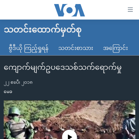
သုံး
ရ
လွယ်ကူ
သတင်းထောက်မှတ်စု
မူလစာမျက်နှာ
စေ
မြန်မာ
ဗွီဒီယို ကြည့်ရှုရန်
သတင်းစာသား
အကြောင်း
သည့်
ကမ္ဘာ့သတင်းများ
Link
ကျောက်မျက်ဥပဒေသစ်သက်ရောက်မှု
ဗွီဒီယို
နိုင်ငံတကာ
များ
သတင်းလွတ်လပ်ခွင့်
အမေရိကန်
ပင်မ
၂၂ ဧၿပီ၊ ၂၀၁၈
ရပ်ဝန်းတခု လမ်းတခု အလွန်
တရုတ်
အကြောင်းအရာ
မေခ
သို့
အင်္ဂလိပ်စာလေ့လာမယ်
အစ္စရေး-ပါလက်စတိုင်း
ကျော်
အပတ်စဉ်ကဏ္ဍများ
အမေရိကန်သုံးအီဒီယံ
ကြည့်
ရေဒီယိုနှင့်ရုပ်သံ အချက်အလက်များ
မကြေးမုံရဲ့ အင်္ဂလိပ်စာ
ရေဒီယို
ရန်
ပင်မ
ရေဒီယို/တီဗွီအစီအစဉ်
ရုပ်ရှင်ထဲက အင်္ဂလိပ်စာ
တီဗွီ
No media source currently available