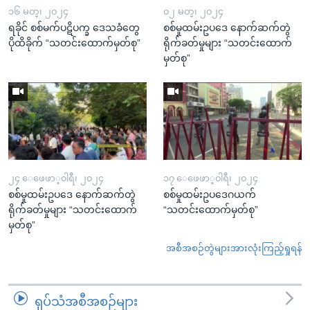
၁၆ မတ္၊ ၂၀၂၄
၀၂ မတ္၊ ၂၀၂၄
ရခိုင် စစ်မက်ပဋိပက္ခ ဒေသခံတွေ
စစ်မှုထမ်းဥပဒေ နောက်ဆက်တွဲ
ပိုထိခိုက် “သတင်းထောက်မှတ်စု”
ရိုက်ခတ်မှုများ “သတင်းထောက်
မှတ်စု”
၂၄ ေဖေဖာ္၀ါရီ၊ ၂၀၂၄
၁၇ ေဖေဖာ္၀ါရီ၊ ၂၀၂၄
စစ်မှုထမ်းဥပဒေ နောက်ဆက်တွဲ
စစ်မှုထမ်းဥပဒေဂယက်
ရိုက်ခတ်မှုများ “သတင်းထောက်
“သတင်းထောက်မှတ်စု”
မှတ်စု”
အစီအစဉ်တွဲများအားလုံးကြည့်ရှုရန်
ရုပ်သံအစီအစဉ်များ