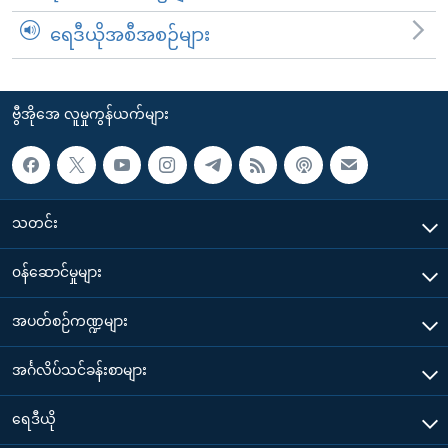
ရေဒီယိုအစီအစဉ်များ
ဗွီအိုအေ လူမှုကွန်ယက်များ
သတင်း
၀န်ဆောင်မှုများ
အပတ်စဉ်ကဏ္ဍများ
အင်္ဂလိပ်သင်ခန်းစာများ
ရေဒီယို