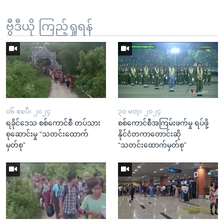
ဗွီဒီယို ကြည့်ရှုရန်
၀၆ ဧၿပီ၊ ၂၀၂၄
၃၀ မတ္၊ ၂၀၂၄
ရခိုင်ဒေသ စစ်ကောင်စီ တပ်သား
စစ်ကောင်စီအကြမ်းဖက်မှု ရပ်ဖို့
စုဆောင်းမှု “သတင်းထောက်
နိုင်ငံတကာတောင်းဆို
မှတ်စု”
“သတင်းထောက်မှတ်စု”