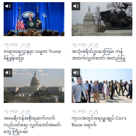
၁၅ မတ္၊ ၂၀၂၅
၁၅ မတ္၊ ၂၀၂၅
တရားရေးဌာနမှာ သမ္မတ Trump
အသုံးစရိတ်ဥပဒေကြမ်း ကန်
မိန့်ခွန်းပြော
အထက်လွှတ်တော် အတည်ပြု
၁၄ မတ္၊ ၂၀၂၅
၁၄ မတ္၊ ၂၀၂၅
အမေရိကန်အစိုးရဆက်လက်
ကုလအတွင်းရေးမှူးချုပ် Cox's
လည်ပတ်ရေး လွှတ်တော်အမတ်
Bazar ရောက်
တွေ ကြိုးပမ်း