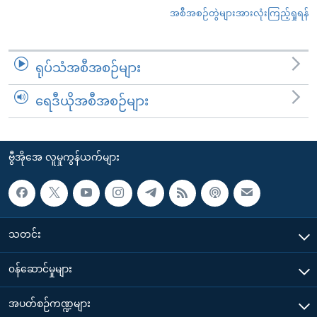
အစီအစဉ်တွဲများအားလုံးကြည့်ရှုရန်
ရုပ်သံအစီအစဉ်များ
ရေဒီယိုအစီအစဉ်များ
ဗွီအိုအေ လူမှုကွန်ယက်များ
သတင်း
၀န်ဆောင်မှုများ
အပတ်စဉ်ကဏ္ဍများ