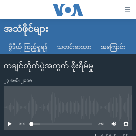
သုံး
ရ
လွယ်ကူ
အသံဖိုင်များ
မူလစာမျက်နှာ
စေ
မြန်မာ
ဗွီဒီယို ကြည့်ရှုရန်
သတင်းစာသား
အကြောင်း
သည့်
ကမ္ဘာ့သတင်းများ
Link
ကချင်တိုက်ပွဲအတွက် စိုးရိမ်မှု
ဗွီဒီယို
နိုင်ငံတကာ
များ
သတင်းလွတ်လပ်ခွင့်
အမေရိကန်
ပင်မ
၂၃ ဧၿပီ၊ ၂၀၁၈
ရပ်ဝန်းတခု လမ်းတခု အလွန်
တရုတ်
အကြောင်းအရာ
သို့
အင်္ဂလိပ်စာလေ့လာမယ်
အစ္စရေး-ပါလက်စတိုင်း
ကျော်
အပတ်စဉ်ကဏ္ဍများ
အမေရိကန်သုံးအီဒီယံ
No media source currently available
ကြည့်
ရေဒီယိုနှင့်ရုပ်သံ အချက်အလက်များ
မကြေးမုံရဲ့ အင်္ဂလိပ်စာ
ရေဒီယို
ရန်
0:00
3:51
ပင်မ
ရေဒီယို/တီဗွီအစီအစဉ်
ရုပ်ရှင်ထဲက အင်္ဂလိပ်စာ
တီဗွီ