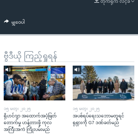
တိုက်ရိုက် လင့်ခ်
အ
သုတပဒေသာ အင်္ဂလိပ်စာ
ညွန်း
Learning English
စာမျက်နှာ
မျှဝေပါ
သို့
ဗွီအိုအေ လူမှုကွန်ယက်များ
ကျော်
ကြည့်
ရန်
ဗွီဒီယို ကြည့်ရှုရန်
ဘာသာစကားများ
ရှာဖွေ
ရန်
နေရာ
သို့
ကျော်
ရန်
၁၅ မတ္၊ ၂၀၂၅
၁၅ မတ္၊ ၂၀၂၅
ရိုဟင်ဂျာ အထောက်အပံ့ဖြတ်
အပစ်ရပ်ရေးသဘောမတူရင်
တောက်မှု ဟန့်တားဖို့ ကုလ
ရုရှားကို G7 ဒဏ်ခတ်မည်
အကြီးအကဲ ကြိုးပမ်းမည်