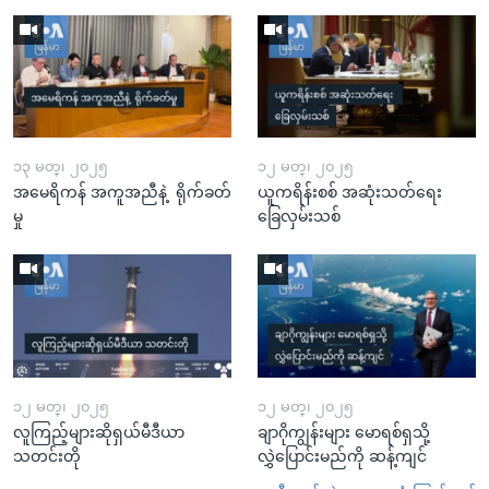
၁၃ မတ္၊ ၂၀၂၅
၁၂ မတ္၊ ၂၀၂၅
အမေရိကန် အကူအညီနဲ့ ရိုက်ခတ်
ယူကရိန်းစစ် အဆုံးသတ်ရေး
မှု
ခြေလှမ်းသစ်
၁၂ မတ္၊ ၂၀၂၅
၁၂ မတ္၊ ၂၀၂၅
လူကြည့်များဆိုရှယ်မီဒီယာ
ချာဂိုကျွန်းများ မောရစ်ရှသို့
သတင်းတို
လွှဲပြောင်းမည်ကို ဆန့်ကျင်