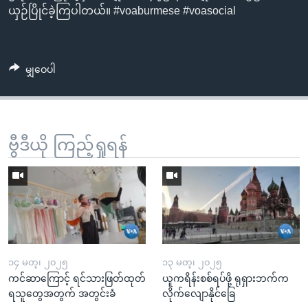
ယှဉ်ပြိုင်ခဲ့ကြပါတယ်။ #voaburmese #voasocial
မျှဝေပါ
ဗွီဒီယို ကြည့်ရှုရန်
၁၄ မတ္၊ ၂၀၂၅
၁၃ မတ္၊ ၂၀၂၅
ကင်ဆာကြောင့် ရင်သားဖြတ်ထုတ်
ယူကရိန်းစစ်ရပ်ဖို့ ရုရှားဘက်က
ရသူတွေအတွက် အတွင်းခံ
လိုက်လျောနိုင်ခြေ