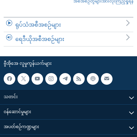
အစီအစဉ်တွဲများအားလုံးကြည့်ရှုရန်
ရုပ်သံအစီအစဉ်များ
ရေဒီယိုအစီအစဉ်များ
ဗွီအိုအေ လူမှုကွန်ယက်များ
သတင်း
၀န်ဆောင်မှုများ
အပတ်စဉ်ကဏ္ဍများ