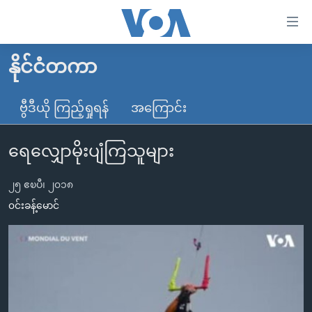
သုံး
ရ
လွယ်ကူ
နိုင်ငံတကာ
မူလစာမျက်နှာ
စေ
မြန်မာ
ဗွီဒီယို ကြည့်ရှုရန်
အကြောင်း
သည့်
ကမ္ဘာ့သတင်းများ
Link
ရေလျှောမိုးပျံကြသူများ
ဗွီဒီယို
နိုင်ငံတကာ
များ
သတင်းလွတ်လပ်ခွင့်
အမေရိကန်
ပင်မ
၂၅ ဧၿပီ၊ ၂၀၁၈
ရပ်ဝန်းတခု လမ်းတခု အလွန်
တရုတ်
အကြောင်းအရာ
၀င်းခန့်မောင်
သို့
အင်္ဂလိပ်စာလေ့လာမယ်
အစ္စရေး-ပါလက်စတိုင်း
ကျော်
အပတ်စဉ်ကဏ္ဍများ
အမေရိကန်သုံးအီဒီယံ
ကြည့်
ရေဒီယိုနှင့်ရုပ်သံ အချက်အလက်များ
မကြေးမုံရဲ့ အင်္ဂလိပ်စာ
ရေဒီယို
ရန်
ပင်မ
ရေဒီယို/တီဗွီအစီအစဉ်
ရုပ်ရှင်ထဲက အင်္ဂလိပ်စာ
တီဗွီ