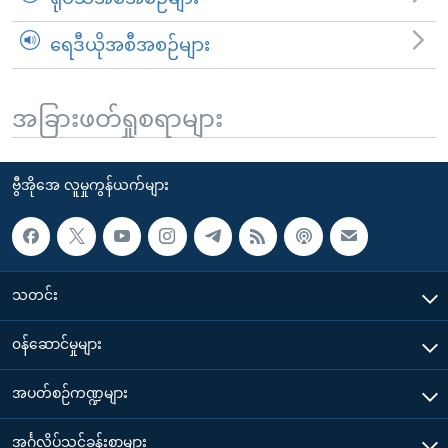
ရေဒီယိုအစီအစဉ်များ
အခြားဖတ်ရှုစရာများ
ဗွီအိုအေ လူမှုကွန်ယက်များ
သတင်း
၀န်ဆောင်မှုများ
အပတ်စဉ်ကဏ္ဍများ
အင်္ဂလိပ်သင်ခန်းစာများ