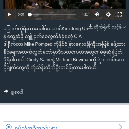
အ
သုတပဒေသာ အင်္ဂလိပ်စာ
ညွန်း
Learning English
0:00
4:21
စာမျက်နှာ
သို့
ဗွီအိုအေ လူမှုကွန်ယက်များ
တိုက်ရိုက် လင့်ခ်
မြောက်ကိုရီးယားခေါင်းဆောင်Kim Jong Un
ကျော်
နဲ့ တွေ့ဆုံဖို့ လျို့ဝှက်စေလွှတ်ခံခဲ့ရတဲ့ CIA
ကြည့်
ဒါရိုက်တာ Mike Pompeo ကိုနိုင်ငံခြားရေးဝန်ကြီးအဖြစ် ခန့်ထား
ရန်
နိုင်ရေးအထက်လွှတ်တော်မှာဒီသတင်းပတ်အတွင်း မဲခွဲဆုံးဖြတ်
ဘာသာစကားများ
ရှာဖွေ
ဖို့ရှိပါတယ်။Cindy Saineနဲ့ Michael Bowmanတို့ ရဲ့သတင်းပေး
ရန်
ပို့ချက်တွေကို ကိုသိန်းထိုက်ဦးတင်ပြထားပါတယ်။
နေရာ
သို့
ကျော်
မျှဝေပါ
ရန်
ရုပ်သံအစီအစဉ်များ