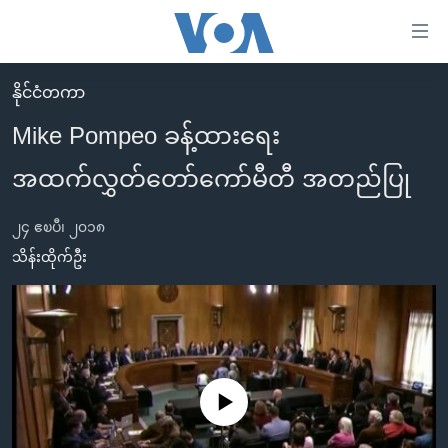
သုံး
ရ
လွယ်ကူ
နိုင်ငံတကာ
မူလစာမျက်နှာ
စေ
Mike Pompeo ခန့်ထားရေး
မြန်မာ
သည့်
အထက်လွှတ်တော်ကော်မီတီ အတည်ပြု
ကမ္ဘာ့သတင်းများ
Link
ဗွီဒီယို
နိုင်ငံတကာ
များ
၂၄ ဧၿပီ၊ ၂၀၁၈
သတင်းလွတ်လပ်ခွင့်
အမေရိကန်
သိန်းထိုက်ဦး
ပင်မ
ရပ်ဝန်းတခု လမ်းတခု အလွန်
တရုတ်
အကြောင်းအရာ
သို့
အင်္ဂလိပ်စာလေ့လာမယ်
အစ္စရေး-ပါလက်စတိုင်း
ကျော်
အပတ်စဉ်ကဏ္ဍများ
အမေရိကန်သုံးအီဒီယံ
ကြည့်
ရေဒီယိုနှင့်ရုပ်သံ အချက်အလက်များ
မကြေးမုံရဲ့ အင်္ဂလိပ်စာ
ရေဒီယို
ရန်
No media source currently available
ပင်မ
ရေဒီယို/တီဗွီအစီအစဉ်
ရုပ်ရှင်ထဲက အင်္ဂလိပ်စာ
တီဗွီ