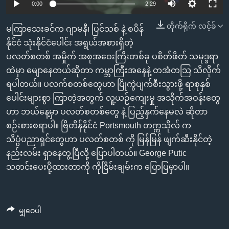
အ
0:00
2:29
သုတပဒေသာ အင်္ဂလိပ်စာ
ညွန်း
Learning English
တိုက်ရိုက် လင့်ခ်
မကြာသေးခင်က ဂျာမနီ၊ ပြင်သစ် နဲ့ စပိန်
စာမျက်နှာ
နိုင်ငံ သုံးနိုင်ငံပေါင်း အရွယ်အစားရှိတဲ့
သို့
ဗွီအိုအေ လူမှုကွန်ယက်များ
ပလတ်စတစ် အမှိုက် အစုအဝေးကြီးတစ်ခု ပစိတ်ဖိတ် သမုဒ္ဒရာ
ကျော်
ထဲမှာ မျောနေတယ်ဆိုတာ ကမ္ဘာကြီးအနေနဲ့ တအံတသြ သိလိုက်
ကြည့်
ရပါတယ်။ ပလက်စတစ်တွေဟာ ပြိုကွဲပျက်စီးသွားဖို့ ရာစုနှစ်
ရန်
ဘာသာစကားများ
ပေါင်းများစွာ ကြာတဲ့အတွက် လူ့ယဉ်ကျေးမှု အသိုက်အဝန်းတွေ
ရှာဖွေ
ဟာ ဘယ်နေ့မှာ ပလတ်စတစ်တွေ နဲ့ ပြည့်နှက်နေမလဲ ဆိုတာ
ရန်
စဉ်းစားစရာပါ။ ဗြိတိန်နိုင်ငံ Portsmouth တက္ကသိုလ် က
နေရာ
သိပ္ပံပညာရှင်တွေဟာ ပလတ်စတစ် ကို မြန်မြန် ဖျက်ဆီးနိုင်တဲ့
သို့
နည်းလမ်း ရှာနေတွ့ပြီလို့ ပြောပါတယ်။ George Putic
ကျော်
သတင်းပေးပို့ထားတာကို ကိုငြိမ်းချမ်းက ပြောပြမှာပါ။
ရန်
မျှဝေပါ