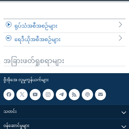
ရုပ်သံအစီအစဉ်များ
ရေဒီယိုအစီအစဉ်များ
အခြားဖတ်ရှုစရာများ
ဗွီအိုအေ လူမှုကွန်ယက်များ
သတင်း
၀န်ဆောင်မှုများ