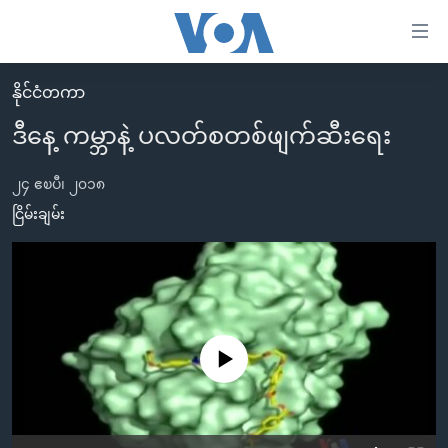
သုံး
ရ
လွယ်ကူ
နိုင်ငံတကာ
မူလစာမျက်နှာ
စေ
ဒီနေ့ ကမ္ဘာနဲ့ ပလတ်စတစ်ဖျက်ဆီးရေး
မြန်မာ
သည့်
ကမ္ဘာ့သတင်းများ
၂၄ ဧၿပီ၊ ၂၀၁၈
Link
ဗွီဒီယို
နိုင်ငံတကာ
ငြိမ်းချမ်း
များ
သတင်းလွတ်လပ်ခွင့်
အမေရိကန်
ပင်မ
ရပ်ဝန်းတခု လမ်းတခု အလွန်
တရုတ်
အကြောင်းအရာ
သို့
အင်္ဂလိပ်စာလေ့လာမယ်
အစ္စရေး-ပါလက်စတိုင်း
ကျော်
အပတ်စဉ်ကဏ္ဍများ
အမေရိကန်သုံးအီဒီယံ
No media source currently available
ကြည့်
ရေဒီယိုနှင့်ရုပ်သံ အချက်အလက်များ
မကြေးမုံရဲ့ အင်္ဂလိပ်စာ
ရေဒီယို
ရန်
ပင်မ
ရေဒီယို/တီဗွီအစီအစဉ်
ရုပ်ရှင်ထဲက အင်္ဂလိပ်စာ
တီဗွီ