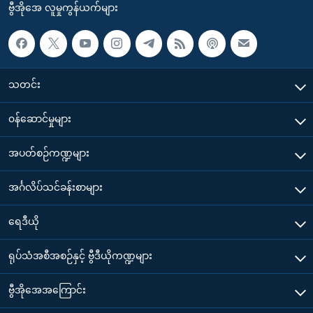
ဗွီအိုအေ လူမှုကွန်ယက်များ
သတင်း
၀န်ဆောင်မှုများ
အပတ်စဉ်ကဏ္ဍများ
အင်္ဂလိပ်သင်ခန်းစာများ
ရေဒီယို
ရုပ်သံအစီအစဉ်နှင့် ဗွီဒီယိုကဏ္ဍများ
ဗွီအိုအေအကြောင်း