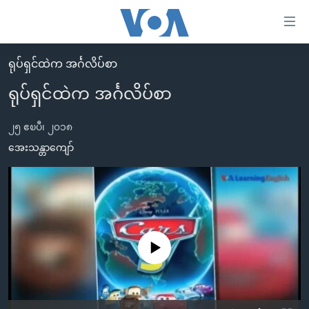
သုံး
ရ
လွယ်ကူ
ရုပ်ရှင်ထဲက အင်္ဂလိပ်စာ
မူလစာမျက်နှာ
စေ
ရုပ်ရှင်ထဲက အင်္ဂလိပ်စာ
မြန်မာ
သည့်
ကမ္ဘာ့သတင်းများ
၂၅ ဧၿပီ၊ ၂၀၁၈
Link
ဗွီဒီယို
နိုင်ငံတကာ
အေးသန္တာကျော်
များ
သတင်းလွတ်လပ်ခွင့်
အမေရိကန်
ပင်မ
ရပ်ဝန်းတခု လမ်းတခု အလွန်
တရုတ်
အကြောင်းအရာ
သို့
အင်္ဂလိပ်စာလေ့လာမယ်
အစ္စရေး-ပါလက်စတိုင်း
ကျော်
အပတ်စဉ်ကဏ္ဍများ
အမေရိကန်သုံးအီဒီယံ
No media source currently available
ကြည့်
ရေဒီယိုနှင့်ရုပ်သံ အချက်အလက်များ
မကြေးမုံရဲ့ အင်္ဂလိပ်စာ
ရေဒီယို
ရန်
ပင်မ
ရေဒီယို/တီဗွီအစီအစဉ်
ရုပ်ရှင်ထဲက အင်္ဂလိပ်စာ
တီဗွီ