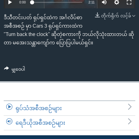
အ
0:00
2:11
သုတပဒေသာ အင်္ဂလိပ်စာ
ညွန်း
Learning English
တိုက်ရိုက် လင့်ခ်
ဒီသီတင်းပတ် ရုပ်ရှင်ထဲက အင်္ဂလိပ်စာ
စာမျက်နှာ
အစီအစဉ် မှာ Cars 3 ရုပ်ရှင်ကားထဲက
သို့
ဗွီအိုအေ လူမှုကွန်ယက်များ
"Turn back the clock" ဆိုတဲ့စကားကို ဘယ်လိုသုံးထားတယ် ဆို
ကျော်
တာ မအေးသန္တာကျော်က ပြောပြပါမယ်ရှင်။
ကြည့်
ရန်
ဘာသာစကားများ
ရှာဖွေ
ရန်
မျှဝေပါ
နေရာ
သို့
ကျော်
ရန်
ရုပ်သံအစီအစဉ်များ
ရေဒီယိုအစီအစဉ်များ