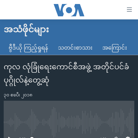
သုံး
ရ
လွယ်ကူ
အသံဖိုင်များ
မူလစာမျက်နှာ
စေ
မြန်မာ
ဗွီဒီယို ကြည့်ရှုရန်
သတင်းစာသား
အကြောင်း
သည့်
ကမ္ဘာ့သတင်းများ
Link
ကုလ လုံခြုံရေးကောင်စီအဖွဲ့ အတိုင်ပင်ခံ
ဗွီဒီယို
နိုင်ငံတကာ
များ
သတင်းလွတ်လပ်ခွင့်
အမေရိကန်
ပုဂ္ဂိုလ်နဲ့တွေ့ဆုံ
ပင်မ
ရပ်ဝန်းတခု လမ်းတခု အလွန်
တရုတ်
အကြောင်းအရာ
၃၀ ဧၿပီ၊ ၂၀၁၈
သို့
အင်္ဂလိပ်စာလေ့လာမယ်
အစ္စရေး-ပါလက်စတိုင်း
ကျော်
အပတ်စဉ်ကဏ္ဍများ
အမေရိကန်သုံးအီဒီယံ
ကြည့်
ရေဒီယိုနှင့်ရုပ်သံ အချက်အလက်များ
မကြေးမုံရဲ့ အင်္ဂလိပ်စာ
ရေဒီယို
ရန်
No media source currently available
ပင်မ
ရေဒီယို/တီဗွီအစီအစဉ်
ရုပ်ရှင်ထဲက အင်္ဂလိပ်စာ
တီဗွီ