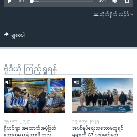
အ
0:00
4:29
သုတပဒေသာ အင်္ဂလိပ်စာ
ညွန်း
Learning English
တိုက်ရိုက် လင့်ခ်
စာမျက်နှာ
သို့
ဗွီအိုအေ လူမှုကွန်ယက်များ
ကျော်
မျှဝေပါ
ကြည့်
ရန်
ဘာသာစကားများ
ရှာဖွေ
ဗွီဒီယို ကြည့်ရှုရန်
ရန်
နေရာ
သို့
ကျော်
ရန်
၁၅ မတ္၊ ၂၀၂၅
၁၅ မတ္၊ ၂၀၂၅
ရိုဟင်ဂျာ အထောက်အပံ့ဖြတ်
အပစ်ရပ်ရေးသဘောမတူရင်
တောက်မှု ဟန့်တားဖို့ ကုလ
ရုရှားကို G7 ဒဏ်ခတ်မည်