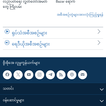
လည်ပတ်ရေး လွှတ်တော်အမတ်
Bazar ရောက်
တွေ ကြိုးပမ်း
အစီအစဉ်တွဲများအားလုံးကြည့်ရှုရန်
ရုပ်သံအစီအစဉ်များ
ရေဒီယိုအစီအစဉ်များ
ဗွီအိုအေ လူမှုကွန်ယက်များ
သတင်း
၀န်ဆောင်မှုများ