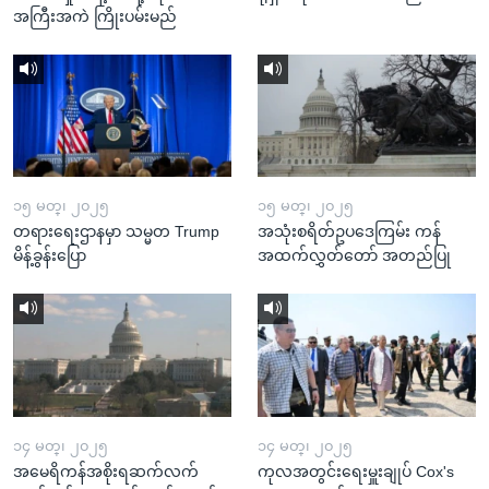
အကြီးအကဲ ကြိုးပမ်းမည်
၁၅ မတ္၊ ၂၀၂၅
၁၅ မတ္၊ ၂၀၂၅
တရားရေးဌာနမှာ သမ္မတ Trump
အသုံးစရိတ်ဥပဒေကြမ်း ကန်
မိန့်ခွန်းပြော
အထက်လွှတ်တော် အတည်ပြု
၁၄ မတ္၊ ၂၀၂၅
၁၄ မတ္၊ ၂၀၂၅
အမေရိကန်အစိုးရဆက်လက်
ကုလအတွင်းရေးမှူးချုပ် Cox's