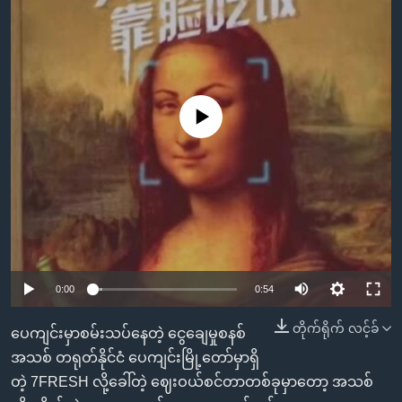
အ
သုတပဒေသာ အင်္ဂလိပ်စာ
ညွန်း
Learning English
စာမျက်နှာ
သို့
ဗွီအိုအေ လူမှုကွန်ယက်များ
ကျော်
No media source currently available
ကြည့်
ရန်
ဘာသာစကားများ
ရှာဖွေ
ရန်
နေရာ
သို့
ကျော်
0:00
0:54
ရန်
တိုက်ရိုက် လင့်ခ်
ပေကျင်းမှာစမ်းသပ်နေတဲ့ ငွေချေမှုစနစ်
အသစ် တရုတ်နိုင်ငံ ပေကျင်းမြို့တော်မှာရှိ
တဲ့ 7FRESH လို့ခေါ်တဲ့ ဈေးဝယ်စင်တာတစ်ခုမှာတော့ အသစ်