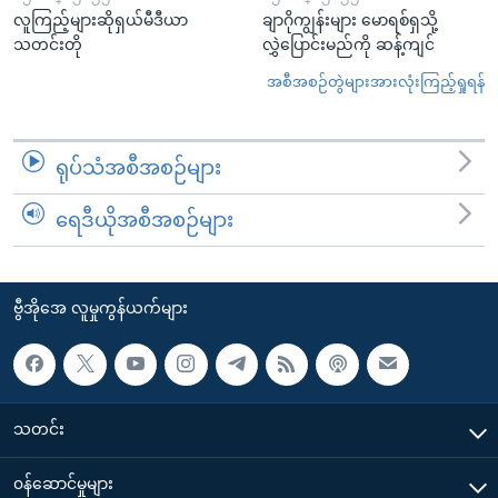
လူကြည့်များဆိုရှယ်မီဒီယာ
ချာဂိုကျွန်းများ မောရစ်ရှသို့
သတင်းတို
လွှဲပြောင်းမည်ကို ဆန့်ကျင်
အစီအစဉ်တွဲများအားလုံးကြည့်ရှုရန်
ရုပ်သံအစီအစဉ်များ
ရေဒီယိုအစီအစဉ်များ
ဗွီအိုအေ လူမှုကွန်ယက်များ
သတင်း
၀န်ဆောင်မှုများ