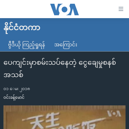
သုံး
ရ
လွယ်ကူ
နိုင်ငံတကာ
မူလစာမျက်နှာ
စေ
မြန်မာ
ဗွီဒီယို ကြည့်ရှုရန်
အကြောင်း
သည့်
ကမ္ဘာ့သတင်းများ
Link
ပေကျင်းမှာစမ်းသပ်နေတဲ့ ငွေချေမှုစနစ်
ဗွီဒီယို
နိုင်ငံတကာ
များ
သတင်းလွတ်လပ်ခွင့်
အမေရိကန်
အသစ်
ပင်မ
ရပ်ဝန်းတခု လမ်းတခု အလွန်
တရုတ်
အကြောင်းအရာ
၀၁ ေမ၊ ၂၀၁၈
သို့
အင်္ဂလိပ်စာလေ့လာမယ်
အစ္စရေး-ပါလက်စတိုင်း
၀င်းခန့်မောင်
ကျော်
အပတ်စဉ်ကဏ္ဍများ
အမေရိကန်သုံးအီဒီယံ
ကြည့်
ရေဒီယိုနှင့်ရုပ်သံ အချက်အလက်များ
မကြေးမုံရဲ့ အင်္ဂလိပ်စာ
ရေဒီယို
ရန်
ပင်မ
ရေဒီယို/တီဗွီအစီအစဉ်
ရုပ်ရှင်ထဲက အင်္ဂလိပ်စာ
တီဗွီ