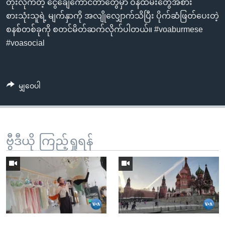
တိုးလိုက်တဲ့ ငွေချေကောင်တာတွေမှာ ဝန်ထမ်းတွေအစား
စားသုံးသူရဲ့ မျက်နှာကို အလျိုလျှောက်သိပြီး ပိုက်ဆံဖြတ်ပေးတဲ့
စနစ်တစ်ခုကို စတင်မိတ်ဆက်လိုက်ပါတယ်။ #voaburmese
#voasocial
မျှဝေပါ
ဗွီဒီယို ကြည့်ရှုရန်