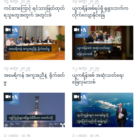
၁၄ မတ္၊ ၂၀၂၅
၁၃ မတ္၊ ၂၀၂၅
ကင်ဆာကြောင့် ရင်သားဖြတ်ထုတ်
ယူကရိန်းစစ်ရပ်ဖို့ ရုရှားဘက်က
ရသူတွေအတွက် အတွင်းခံ
လိုက်လျောနိုင်ခြေ
၁၃ မတ္၊ ၂၀၂၅
၁၂ မတ္၊ ၂၀၂၅
အမေရိကန် အကူအညီနဲ့ ရိုက်ခတ်
ယူကရိန်းစစ် အဆုံးသတ်ရေး
မှု
ခြေလှမ်းသစ်
၁၂ မတ္၊ ၂၀၂၅
၁၂ မတ္၊ ၂၀၂၅