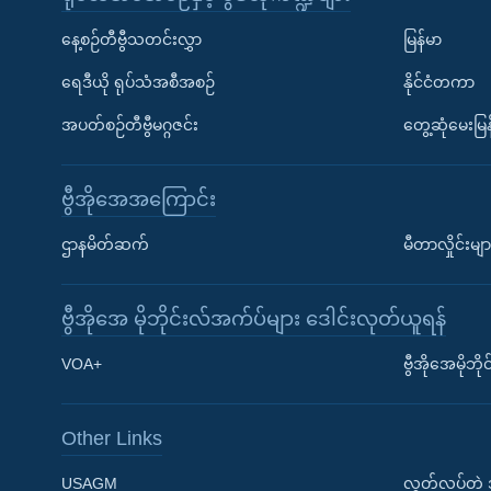
နေ့စဉ်တီဗွီသတင်းလွှာ
မြန်မာ
ရေဒီယို ရုပ်သံအစီအစဉ်
နိုင်ငံတကာ
အပတ်စဉ်တီဗွီမဂ္ဂဇင်း
တွေ့ဆုံမေးမြန
ဗွီအိုအေအကြောင်း
ဌာနမိတ်ဆက်
မီတာလှိုင်းမျာ
ဗွီအိုအေ မိုဘိုင်းလ်အက်ပ်များ ဒေါင်းလုတ်ယူရန်
Learning English
VOA+
ဗွီအိုအေမိုဘ
ဗွီအိုအေ လူမှုကွန်ယက်များ
Other Links
USAGM
လွတ်လပ်တဲ့