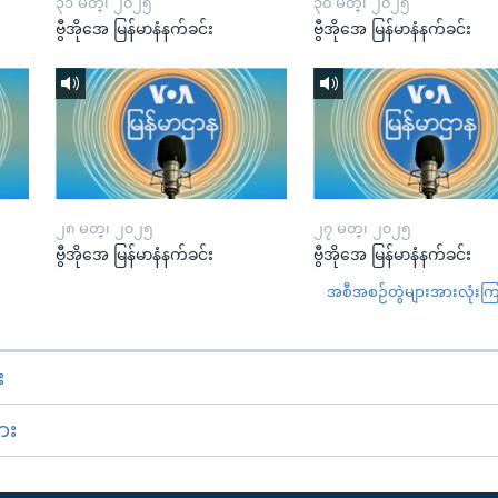
၃၁ မတ္၊ ၂၀၂၅
၃၀ မတ္၊ ၂၀၂၅
ဗွီအိုအေ မြန်မာနံနက်ခင်း
ဗွီအိုအေ မြန်မာနံနက်ခင်း
၂၈ မတ္၊ ၂၀၂၅
၂၇ မတ္၊ ၂၀၂၅
ဗွီအိုအေ မြန်မာနံနက်ခင်း
ဗွီအိုအေ မြန်မာနံနက်ခင်း
အစီအစဉ်တွဲများအားလုံးကြည့
း
ား