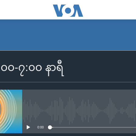
SUBSCRIBE
၆:၀၀-၇:၀၀ နာရီ
Apple Podcasts
Spotify
ရယူရန်
No media source currently availa
0:00