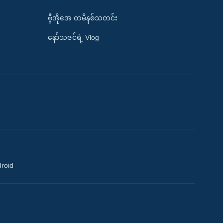
ဗွီအိုအေ တမိနစ်သတင်း
နော်သဇင်ရဲ့ Vlog
droid