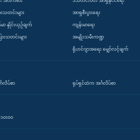
း အားကစား
ဒီသီတင်းပတ် အာရှနိုင်ငံရေး
ားသတင်းများ
အာရှစီးပွားရေး
်မာ နှိုင်းယှဉ်ချက်
ကျန်းမာရေး
ပြားသတင်းများ
အမျိုးသမီးကဏ္ဍ
ရိုဟင်ဂျာအရေး မျှော်လင့်ချက်
်္ဂလိပ်စာ
ရုပ်ရှင်ထဲက အင်္ဂလိပ်စာ
၀-၁၀း၀၀