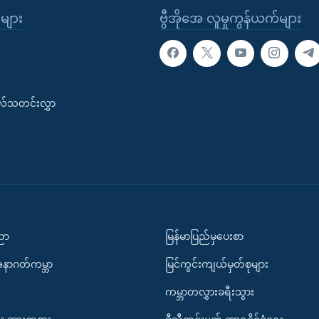
ုများ
ဗွီအိုအေ လူမှုကွန်ယက်များ
းလ်သတင်းလွှာ
ပညာ
မြန်မာပြည်မှပေးစာ
အနာဂတ်ကမ္ဘာ
မြင်ကွင်းကျယ်မှတ်စုများ
ကမ္ဘာတလွှားခရီးသွား