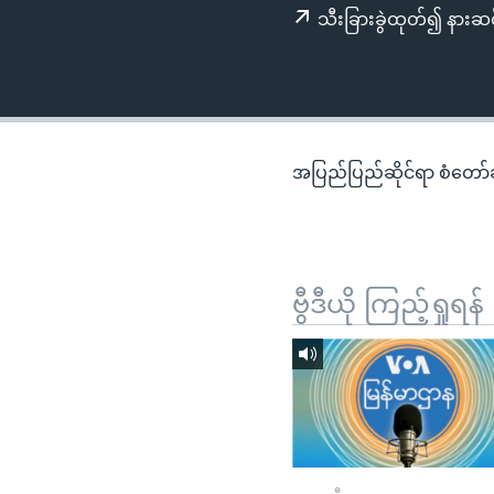
သုတပဒေသာ အင်္ဂလိပ်စာ
အ
သီးခြားခွဲထုတ်၍ နားဆင
ညွန်း
စာမျက်နှာ
သို့
ကျော်
ကြည့်
အပြည်ပြည်ဆိုင်ရာ စံတော်ချိ
ရန်
ရှာဖွေ
ရန်
နေရာ
ဗွီဒီယို ကြည့်ရှုရန်
သို့
ကျော်
ရန်