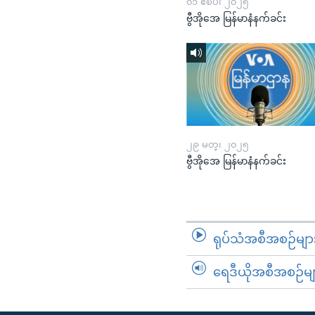
၀၁ ဧၿပီ၊ ၂၀၂၅
ဗွီအိုအေ မြန်မာနံနက်ခင်း
၂၉ မတ္၊ ၂၀၂၅
ဗွီအိုအေ မြန်မာနံနက်ခင်း
ရုပ်သံအစီအစဉ်မျာ
ရေဒီယိုအစီအစဉ်မျ