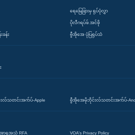
ရေမြေခြားမှ ရုပ်ပုံလွှာ
ပိုလီဂရပ်ဖ်.အင်ဖို
်းခန်း
ဗွီအိုအေ ပုံပြရုပ်သံ
း
ိုင်းလ်သတင်းအက်ပ်-Apple
ဗွီအိုအေမိုဘိုင်းလ်သတင်းအက်ပ်-An
 အာရှအသံ RFA
VOA's Privacy Policy