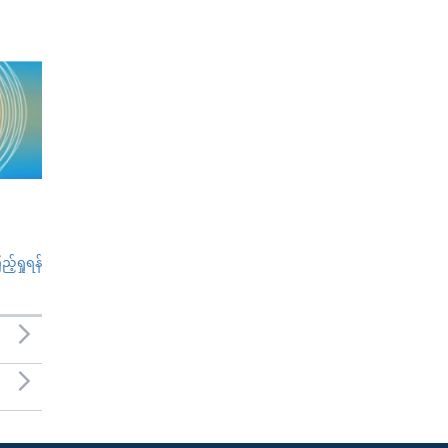
်ရှုရန်