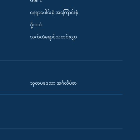
Gen Z
နေရာပေါင်းစုံ အကြောင်းစုံ
ဒို့အသံ
သက်တံရောင်သတင်းလွှာ
သုတပဒေသာ အင်္ဂလိပ်စာ