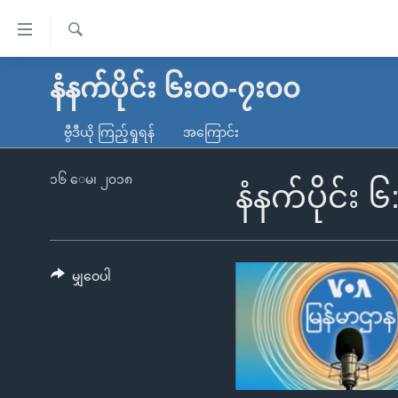
သုံး
ရ
ရှာဖွေ
လွယ်ကူ
မူလစာမျက်နှာ
နံနက်ပိုင်း ၆း၀၀-၇း၀၀
ရ
စေ
မြန်မာ
လာ
ဗွီဒီယို ကြည့်ရှုရန်
အကြောင်း
သည့်
ဒ်
ကမ္ဘာ့သတင်းများ
Link
ဗွီဒီယို
နိုင်ငံတကာ
၁၆ ေမ၊ ၂၀၁၈
နံနက်ပိုင်း 
များ
သတင်းလွတ်လပ်ခွင့်
အမေရိကန်
ပင်မ
ရပ်ဝန်းတခု လမ်းတခု အလွန်
တရုတ်
အကြောင်းအရာ
အင်္ဂလိပ်စာလေ့လာမယ်
အစ္စရေး-ပါလက်စတိုင်း
မျှဝေပါ
သို့
အပတ်စဉ်ကဏ္ဍများ
အမေရိကန်သုံးအီဒီယံ
ကျော်
ကြည့်
ရေဒီယိုနှင့်ရုပ်သံ အချက်အလက်များ
မကြေးမုံရဲ့ အင်္ဂလိပ်စာ
ရေဒီယို
ရန်
ရေဒီယို/တီဗွီအစီအစဉ်
ရုပ်ရှင်ထဲက အင်္ဂလိပ်စာ
တီဗွီ
ပင်မ