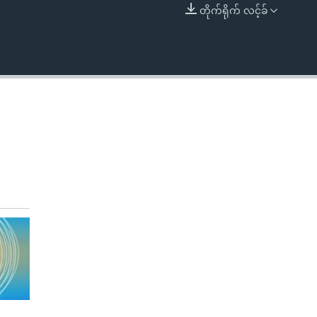
တိုက်ရိုက် လင့်ခ်
EMBED