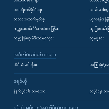
ဒီမိုကရေစီရေးရာ
တပတ်အတွင်
အမေရိကန်နိုင်ငံရေး
လယ်ယာစီးပွ
သတင်းထောက်မှတ်စု
ယူကရိန်း၊ မြန
ကမ္ဘာ့သတင်းမီဒီယာထဲက မြန်မာ
ထူးခြားဆန်း
ကမ္ဘာ့ မြန်မာ့ မီဒီယာမြင်ကွင်း
လူမှုရှုခင်း
အင်္ဂလိပ်သင်ခန်းစာများ
အီဒီယံသင်ခန်းစာ
မကြေးမုံရဲ့အင
ရေဒီယို
နံနက်ပိုင်း ၆း၀၀-ရး၀၀
ညပိုင်း ၉း၀
ရုပ်သံအစီအစဉ်နှင့် ဗွီဒီယိုကဏ္ဍများ