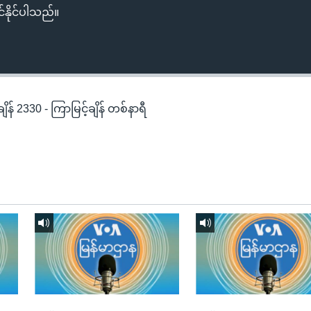
်နိုင်ပါသည်။
န် 2330 - ကြာမြင့်ချိန် တစ်နာရီ