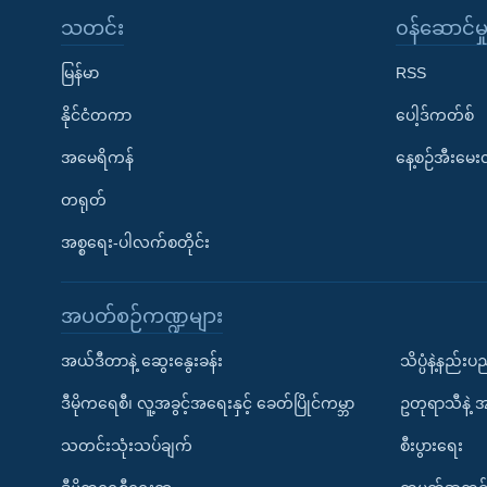
သတင်း
၀န်ဆောင်မှ
မြန်မာ
RSS
နိုင်ငံတကာ
ပေါ့ဒ်ကတ်စ်
အမေရိကန်
နေ့စဉ်အီးမေ
တရုတ်
အစ္စရေး-ပါလက်စတိုင်း
အပတ်စဉ်ကဏ္ဍများ
အယ်ဒီတာနဲ့ ဆွေးနွေးခန်း
သိပ္ပံနဲ့နည်း
ဒီမိုကရေစီ၊ လူ့အခွင့်အရေးနှင့် ခေတ်ပြိုင်ကမ္ဘာ
ဥတုရာသီနဲ့ 
သတင်းသုံးသပ်ချက်
စီးပွားရေး