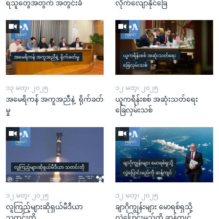
ရသူတွေအတွက် အတွင်းခံ
လိုက်လျောနိုင်ခြေ
၁၃ မတ္၊ ၂၀၂၅
၁၂ မတ္၊ ၂၀၂၅
အမေရိကန် အကူအညီနဲ့ ရိုက်ခတ်
ယူကရိန်းစစ် အဆုံးသတ်ရေး
မှု
ခြေလှမ်းသစ်
၁၂ မတ္၊ ၂၀၂၅
၁၂ မတ္၊ ၂၀၂၅
လူကြည့်များဆိုရှယ်မီဒီယာ
ချာဂိုကျွန်းများ မောရစ်ရှသို့
သတင်းတို
လွှဲပြောင်းမည်ကို ဆန့်ကျင်