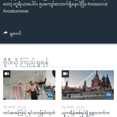
တော့ တူရိယာပေါင်း ၅၀ကျော်လောက်ရှိနေပါပြီ။ #voasocial
#voaburmese
မျှဝေပါ
ဗွီဒီယို ကြည့်ရှုရန်
၁၄ မတ္၊ ၂၀၂၅
၁၃ မတ္၊ ၂၀၂၅
ကင်ဆာကြောင့် ရင်သားဖြတ်ထုတ်
ယူကရိန်းစစ်ရပ်ဖို့ ရုရှားဘက်က