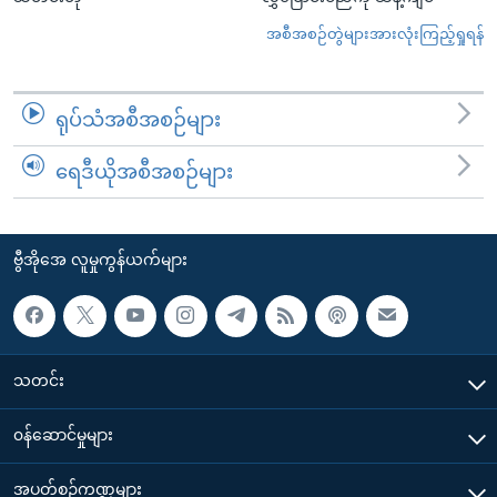
အစီအစဉ်တွဲများအားလုံးကြည့်ရှုရန်
ရုပ်သံအစီအစဉ်များ
ရေဒီယိုအစီအစဉ်များ
ဗွီအိုအေ လူမှုကွန်ယက်များ
သတင်း
၀န်ဆောင်မှုများ
အပတ်စဉ်ကဏ္ဍများ