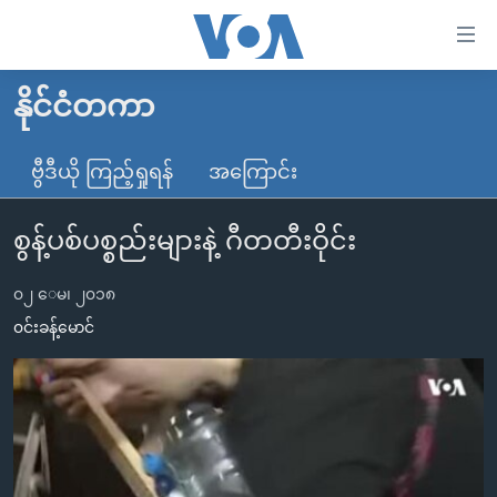
သုံး
ရ
လွယ်ကူ
နိုင်ငံတကာ
မူလစာမျက်နှာ
စေ
မြန်မာ
ဗွီဒီယို ကြည့်ရှုရန်
အကြောင်း
သည့်
ကမ္ဘာ့သတင်းများ
Link
စွန့်ပစ်ပစ္စည်းများနဲ့ ဂီတတီးဝိုင်း
ဗွီဒီယို
နိုင်ငံတကာ
များ
သတင်းလွတ်လပ်ခွင့်
အမေရိကန်
ပင်မ
၀၂ ေမ၊ ၂၀၁၈
ရပ်ဝန်းတခု လမ်းတခု အလွန်
တရုတ်
အကြောင်းအရာ
၀င်းခန့်မောင်
သို့
အင်္ဂလိပ်စာလေ့လာမယ်
အစ္စရေး-ပါလက်စတိုင်း
ကျော်
အပတ်စဉ်ကဏ္ဍများ
အမေရိကန်သုံးအီဒီယံ
ကြည့်
ရေဒီယိုနှင့်ရုပ်သံ အချက်အလက်များ
မကြေးမုံရဲ့ အင်္ဂလိပ်စာ
ရေဒီယို
ရန်
ပင်မ
ရေဒီယို/တီဗွီအစီအစဉ်
ရုပ်ရှင်ထဲက အင်္ဂလိပ်စာ
တီဗွီ