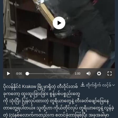
အ
သုတပဒေသာ အင်္ဂလိပ်စာ
ညွန်း
Learning English
စာမျက်နှာ
သို့
No media source currently available
ဗွီအိုအေ လူမှုကွန်ယက်များ
ကျော်
ကြည့်
ရန်
ဘာသာစကားများ
ရှာဖွေ
ရန်
နေရာ
သို့
0:00
1:00
ကျော်
တိုက်ရိုက် လင့်ခ်
ပိုလန်နိုင်ငံ Krakow မြို့မှာရှိတဲ့ တီးဝိုင်းတစ်
ရန်
ခုကတော့ ထူးထူးခြားခြား စွန့်ပစ်ပစ္စည်းတွေ
ကို သုံးပြီး ပြန်လုပ်ထားတဲ့ တူရိယာတွေနဲ့ တီးခတ်ဖျော်ဖြေနေ
တာတွေ့ရပါတယ်။ သူတို့ဟာ ကိုယ်တိုင်လုပ် တူရိယာတွေနဲ့ လွန်ခဲ့
တဲ့ (၇)နှစ်လောက်ကတည်းက စတင်ခဲ့တာဖြစ်ပြီး အခုအခါမှာ