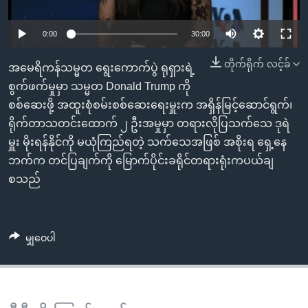
အ
သုတပဒေသာ အင်္ဂလိပ်စာ
ညွန်း
Learning English
0:00
30:00
စာမျက်နှာ
သို့
ဗွီအိုအေ လူမှုကွန်ယက်များ
တိုက်ရိုက် လင့်ခ်
အမေရိကန်သမ္မတ ရွေးကောက်ပွဲ ရုရှားရဲ့
ကျော်
စွက်ဖက်မှုမှာ သမ္မတ Donald Trump ကို
ကြည့်
စစ်ဆေးဖို့ အထူးစုံစမ်းစစ်ဆေးရေးမှူးက အရှိန်မြင့်ဆောင်ရွက်၊
ရန်
ရိုက်တာသတင်းထောက် ၂ ဦးအမှုမှာ တရားလိုပြသက်သေ ဒုရဲ
ဘာသာစကားများ
ရှာဖွေ
မှူး မိုးရန်နိုင်ကို မယုံကြည်ရတဲ့ သက်သေအဖြစ် အစိုးရ ရှေ့နေ
ရန်
ဘက်က တင်ပြချက်ကို မြောက်ပိုင်းခရိုင်တရားရုံးကပယ်ချ
နေရာ
စသည်
သို့
ကျော်
ရန်
မျှဝေပါ