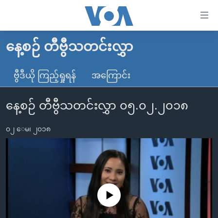
သုံး
ရ
လွယ်ကူ
နေ့စဉ် တီဗွီသတင်းလွှာ
မူလစာမျက်နှာ
စေ
မြန်မာ
ဗွီဒီယို ကြည့်ရှုရန်
အကြောင်း
သည့်
ကမ္ဘာ့သတင်းများ
Link
နေ့စဉ် တီဗွီသတင်းလွှာ ၀၅.၀၂.၂၀၁၈
ဗွီဒီယို
နိုင်ငံတကာ
များ
သတင်းလွတ်လပ်ခွင့်
အမေရိကန်
ပင်မ
၀၂ ေမ၊ ၂၀၁၈
ရပ်ဝန်းတခု လမ်းတခု အလွန်
တရုတ်
အကြောင်းအရာ
သို့
အင်္ဂလိပ်စာလေ့လာမယ်
အစ္စရေး-ပါလက်စတိုင်း
ကျော်
အပတ်စဉ်ကဏ္ဍများ
အမေရိကန်သုံးအီဒီယံ
ကြည့်
ရေဒီယိုနှင့်ရုပ်သံ အချက်အလက်များ
မကြေးမုံရဲ့ အင်္ဂလိပ်စာ
ရေဒီယို
ရန်
No media source currently available
ပင်မ
ရေဒီယို/တီဗွီအစီအစဉ်
ရုပ်ရှင်ထဲက အင်္ဂလိပ်စာ
တီဗွီ