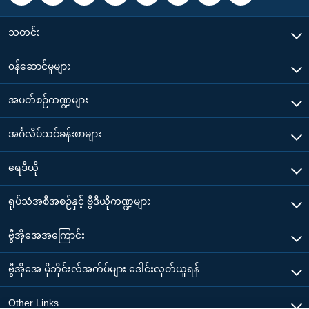
သတင်း
၀န်ဆောင်မှုများ
အပတ်စဉ်ကဏ္ဍများ
အင်္ဂလိပ်သင်ခန်းစာများ
ရေဒီယို
ရုပ်သံအစီအစဉ်နှင့် ဗွီဒီယိုကဏ္ဍများ
ဗွီအိုအေအကြောင်း
ဗွီအိုအေ မိုဘိုင်းလ်အက်ပ်များ ဒေါင်းလုတ်ယူရန်
Other Links