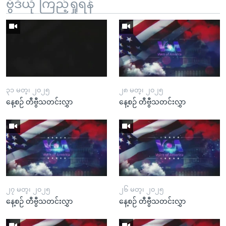
ဗွီဒီယို ကြည့်ရှုရန်
၃၁ မတ္၊ ၂၀၂၅
၂၈ မတ္၊ ၂၀၂၅
နေ့စဉ် တီဗွီသတင်းလွှာ
နေ့စဉ် တီဗွီသတင်းလွှာ
၂၇ မတ္၊ ၂၀၂၅
၂၆ မတ္၊ ၂၀၂၅
နေ့စဉ် တီဗွီသတင်းလွှာ
နေ့စဉ် တီဗွီသတင်းလွှာ