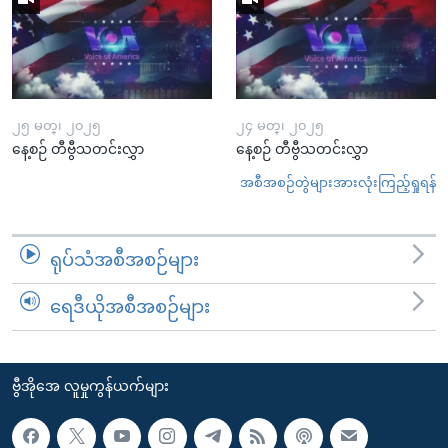
၂၅ မတ္၊ ၂၀၂၅
၂၄ မတ္၊ ၂၀၂၅
နေ့စဉ် တီဗွီသတင်းလွှာ
နေ့စဉ် တီဗွီသတင်းလွှာ
အစီအစဉ်တွဲများအားလုံးကြည့်ရှုရန်
ရုပ်သံအစီအစဉ်များ
ရေဒီယိုအစီအစဉ်များ
ဗွီအိုအေ လူမှုကွန်ယက်များ