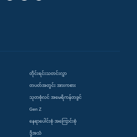
တိုင်းရင်းသတင်းလွှာ
တပတ်အတွင်း အားကစား
သုတစုံလင် အမေရိကန်တခွင်
Gen Z
နေရာပေါင်းစုံ အကြောင်းစုံ
ဒို့အသံ