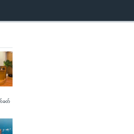
က်ခတ်