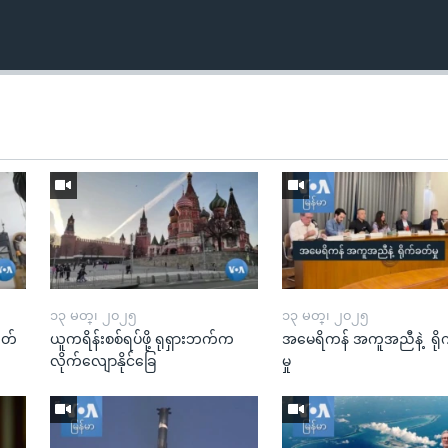
၁၃ မတ္၊ ၂၀၂၅
၁၃ မတ္၊ ၂၀၂၅
ုတ်
ယူကရိန်းစစ်ရပ်ဖို့ ရုရှားဘက်က
အမေရိကန် အကူအညီနဲ့ ရို
လိုက်လျောနိုင်ခြေ
မှု