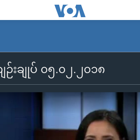
်းချုပ် ၀၅.၀၂.၂၀၁၈