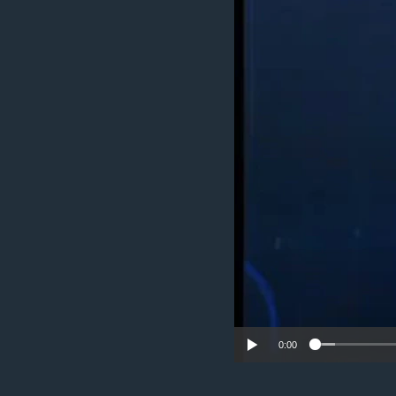
သုတပဒေသာ အင်္ဂလိပ်စာ
အ
ညွန်း
စာမျက်နှာ
သို့
ကျော်
ကြည့်
ရန်
ရှာဖွေ
ရန်
နေရာ
သို့
ကျော်
ရန်
0:00