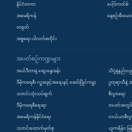
နိုင်ငံတကာ
ပေါ့ဒ်ကတ်စ်
အမေရိကန်
နေ့စဉ်အီးမေ
တရုတ်
အစ္စရေး-ပါလက်စတိုင်း
အပတ်စဉ်ကဏ္ဍများ
အယ်ဒီတာနဲ့ ဆွေးနွေးခန်း
သိပ္ပံနဲ့နည်း
ဒီမိုကရေစီ၊ လူ့အခွင့်အရေးနှင့် ခေတ်ပြိုင်ကမ္ဘာ
ဥတုရာသီနဲ့ 
သတင်းသုံးသပ်ချက်
စီးပွားရေး
ဒီမိုကရေစီရေးရာ
တပတ်အတွင်
အမေရိကန်နိုင်ငံရေး
လယ်ယာစီးပွ
သတင်းထောက်မှတ်စု
ယူကရိန်း၊ မြန