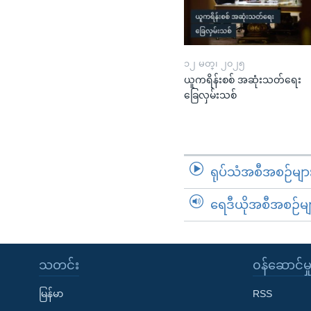
၁၂ မတ္၊ ၂၀၂၅
ယူကရိန်းစစ် အဆုံးသတ်ရေး
ခြေလှမ်းသစ်
ရုပ်သံအစီအစဉ်မျာ
ရေဒီယိုအစီအစဉ်မျ
သတင်း
၀န်ဆောင်မှ
မြန်မာ
RSS