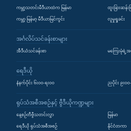
ကမ္ဘာ့သတင်းမီဒီယာထဲက မြန်မာ
ထူးခြားဆန်း
ကမ္ဘာ့ မြန်မာ့ မီဒီယာမြင်ကွင်း
လူမှုရှုခင်း
အင်္ဂလိပ်သင်ခန်းစာများ
အီဒီယံသင်ခန်းစာ
မကြေးမုံရဲ့အင
ရေဒီယို
နံနက်ပိုင်း ၆း၀၀-ရး၀၀
ညပိုင်း ၉း၀
ရုပ်သံအစီအစဉ်နှင့် ဗွီဒီယိုကဏ္ဍများ
နေ့စဉ်တီဗွီသတင်းလွှာ
မြန်မာ
ရေဒီယို ရုပ်သံအစီအစဉ်
နိုင်ငံတကာ