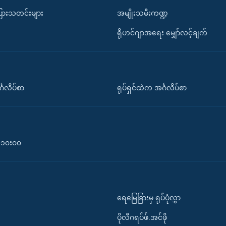
ပြားသတင်းများ
အမျိုးသမီးကဏ္ဍ
ရိုဟင်ဂျာအရေး မျှော်လင့်ချက်
်္ဂလိပ်စာ
ရုပ်ရှင်ထဲက အင်္ဂလိပ်စာ
၀-၁၀း၀၀
ရေမြေခြားမှ ရုပ်ပုံလွှာ
ပိုလီဂရပ်ဖ်.အင်ဖို