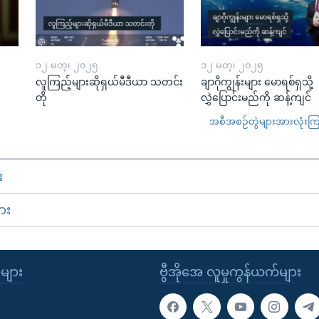
၁၂ မတ္၊ ၂၀၂၅
၁၂ မတ္၊ ၂၀၂၅
လူကြည့်များဆိုရှယ်မီဒီယာ သတင်း
ချာဂိုကျွန်းများ မောရစ်ရှသို့
တို
လွှဲပြောင်းမည်ကို ဆန့်ကျင်
အစီအစဉ်တွဲများအားလုံးကြည့
း
ား
ုများ
ဗွီအိုအေ လူမှုကွန်ယက်များ