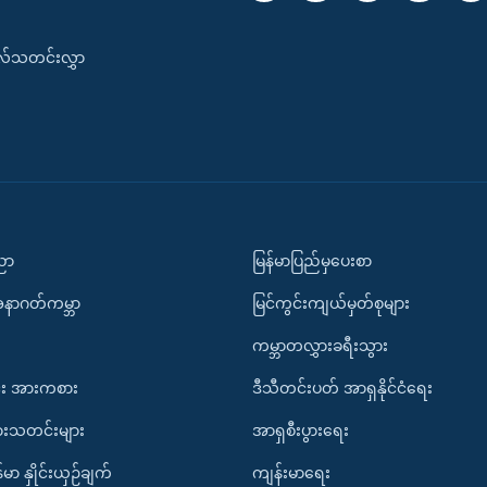
းလ်သတင်းလွှာ
ပညာ
မြန်မာပြည်မှပေးစာ
အနာဂတ်ကမ္ဘာ
မြင်ကွင်းကျယ်မှတ်စုများ
ကမ္ဘာတလွှားခရီးသွား
း အားကစား
ဒီသီတင်းပတ် အာရှနိုင်ငံရေး
ားသတင်းများ
အာရှစီးပွားရေး
်မာ နှိုင်းယှဉ်ချက်
ကျန်းမာရေး